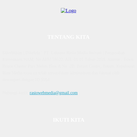
TENTANG KITA
Diterbitkan | Dikelola : PT. Laksana Rasio Media Inovasi | Pengesahan
Kemenkum HAM, No AHU 59522. AH. 01.01 Tahun 2018. Alamat : Town
House Cluster Puri Melati Blok A No. 2B, Batam Centre, Batam, Kepulauan
Riau Media rasio.co telah terverifikasi administrasi dan faktual oleh
dewanpers dengan ID 9564
Hubungi kami:
rasiowebmedia@gmail.com
IKUTI KITA