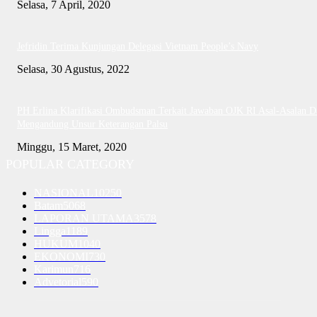
Selasa, 7 April, 2020
Jefridin Terima Kunjungan Delegasi Vietnam People’s Navy
Selasa, 30 Agustus, 2022
PH Erlina Klarifikasi Ombudsman Terkait Jawaban OJK RI Asal-Asalan D
Mengandung Unsur Keterangan Palsu
Minggu, 15 Maret, 2020
POPULAR CATEGORY
NASIONAL
10250
Batam
5068
LAPORAN UTAMA
3578
Lingga
1189
HUKUM
1040
EKONOMI
730
Karimun
716
Advetorial
590