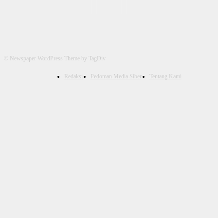
© Newspaper WordPress Theme by TagDiv
Redaksi
Pedoman Media Siber
Tentang Kami