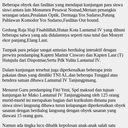
Beberapa obyek dan fasilitas yang mendapat kunjungan para siswa
siswi antara lain Monumen Pesawat Nomad,Meriam penangkis
serangan udara,Peralatan Optik, Dermaga Yos Sudarso,Patung
Pahlawan Komodor Yos Sudarso,Fasilitas Out bound.
Gedung Raja Haji Fisabilillah,Hutan Kota Lantamal IV yang dihuni
beberapa satwa yang ada didalamnya seperti rusa tutul dan Monyet
ekor panjang,Elang Laut.
Tampak para pelajar sangat antusias berdialog interaktif dengan
perwira pendamping Kapten Marinir Cisworo dan Kapten Laut (T)
Hutajulu dari Dispotmar,Sertu Pdk Yulita Lantamal IV.
Dalam kunjungan tersebut juga diperkenalkan beberapa jenis
pakaian dinas yang dimiliki TNI AL,dan beberapa Tunggul atau
bendera satuan dibawa Lantamal IV Tanjungpinang.
Menurut Guru pendamping Fitri Yeni, Spd maksud dan tujuan
kunjungan ke Mako Lantamal IV Tanjungpinang oleh 125 orang
murid-murid ini merupakan bagian dari kurikulum dimana para
siswa siswi langsung dibawa turun kelapangan diperkenalkan obyek
sasaran dengan berdialog langsung dengan obyek sasaran yang
diawasi 15 orang guru.
Namun ada tingka lucu dibalik kepolosan anak-anak salah satu