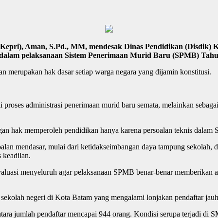
pri), Aman, S.Pd., MM, mendesak Dinas Pendidikan (Disdik) Ke
ah dalam pelaksanaan Sistem Penerimaan Murid Baru (SPMB) Tahu
an merupakan hak dasar setiap warga negara yang dijamin konstitusi.
i proses administrasi penerimaan murid baru semata, melainkan sebaga
ngan hak memperoleh pendidikan hanya karena persoalan teknis dalam
lan mendasar, mulai dari ketidakseimbangan daya tampung sekolah, di
 keadilan.
uasi menyeluruh agar pelaksanaan SPMB benar-benar memberikan akses
ekolah negeri di Kota Batam yang mengalami lonjakan pendaftar jauh d
ra jumlah pendaftar mencapai 944 orang. Kondisi serupa terjadi di 