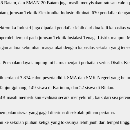
 Batam, dan SMAN 20 Batam juga masih menyisakan ratusan calon pe
m, jurusan Teknik Elektronika Industri diminati 630 pendaftar deng
ika Industri juga dipadati pendaftar lebih dari dua kali kapasitas ya
eroleh tempat pada jurusan Teknik Instalasi Tenaga Listrik maupun 
an antara kebutuhan masyarakat dengan kapasitas sekolah yang tersed
. Persoalan daya tampung ini harus menjadi perhatian serius Disdik Ke
h terdapat 3.874 calon peserta didik SMA dan SMK Negeri yang belu
i Tanjungpinang, 149 siswa di Karimun, dan 52 siswa di Bintan.
B masih memerlukan evaluasi secara menyeluruh, baik dari sisi perenc
mpatan siswa yang gagal diterima di sekolah pilihan pertama.
an ke sekolah pilihan ketiga yang lokasinya lebih jauh dari tempat ting