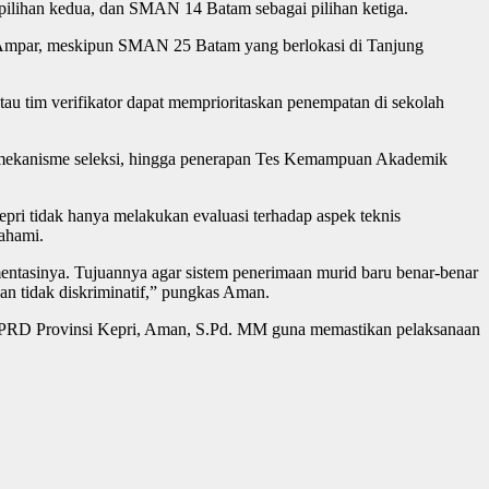
ilihan kedua, dan SMAN 14 Batam sebagai pilihan ketiga.
u Ampar, meskipun SMAN 25 Batam yang berlokasi di Tanjung
tau tim verifikator dapat memprioritaskan penempatan di sekolah
i, mekanisme seleksi, hingga penerapan Tes Kemampuan Akademik
epri tidak hanya melakukan evaluasi terhadap aspek teknis
pahami.
ntasinya. Tujuannya agar sistem penerimaan murid baru benar-benar
dan tidak diskriminatif,” pungkas Aman.
DPRD Provinsi Kepri, Aman, S.Pd. MM guna memastikan pelaksanaan