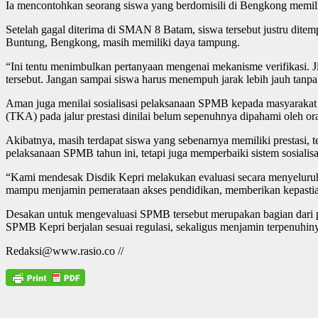
Ia mencontohkan seorang siswa yang berdomisili di Bengkong memi
Setelah gagal diterima di SMAN 8 Batam, siswa tersebut justru d
Buntung, Bengkong, masih memiliki daya tampung.
“Ini tentu menimbulkan pertanyaan mengenai mekanisme verifikasi. Ji
tersebut. Jangan sampai siswa harus menempuh jarak lebih jauh tanpa 
Aman juga menilai sosialisasi pelaksanaan SPMB kepada masyarakat
(TKA) pada jalur prestasi dinilai belum sepenuhnya dipahami oleh or
Akibatnya, masih terdapat siswa yang sebenarnya memiliki prestasi, t
pelaksanaan SPMB tahun ini, tetapi juga memperbaiki sistem sosialis
“Kami mendesak Disdik Kepri melakukan evaluasi secara menyeluruh 
mampu menjamin pemerataan akses pendidikan, memberikan kepastian ba
Desakan untuk mengevaluasi SPMB tersebut merupakan bagian dari
SPMB Kepri berjalan sesuai regulasi, sekaligus menjamin terpenuhi
Redaksi@www.rasio.co //