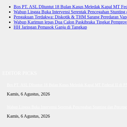
Bos PT. ASL DItuntut 18 Bulan Kasus Meledak Kapal MT Fede
Wabup Lingga Buka Intervensi Serentak Pencegahan Stuntin
Pengakuan Terdakwa: Diskotik & THM Sarang Peredaran Vap
Wabup Karimun lepas Dua Calon Paskibraka Tingkat Pemprov
HH Jaringan Pemasok Ganja di Tangkap
EDITOR PICKS
Bos PT. ASL DItuntut 18 Bulan Kasus Meledak Kapal MT Federal II di 
Kamis, 6 Agustus, 2026
Wabup Lingga Buka Intervensi Serentak Pencegahan Stunting dan Perce
Kamis, 6 Agustus, 2026