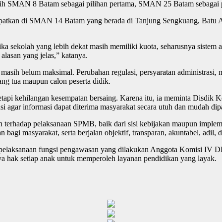
lih SMAN 8 Batam sebagai pilihan pertama, SMAN 25 Batam sebagai p
itempatkan di SMAN 14 Batam yang berada di Tanjung Sengkuang, Bat
ka sekolah yang lebih dekat masih memiliki kuota, seharusnya sistem a
alasan yang jelas,” katanya.
 masih belum maksimal. Perubahan regulasi, persyaratan administras
ang tua maupun calon peserta didik.
etapi kehilangan kesempatan bersaing. Karena itu, ia meminta Disdik K
asi agar informasi dapat diterima masyarakat secara utuh dan mudah di
terhadap pelaksanaan SPMB, baik dari sisi kebijakan maupun impleme
gi masyarakat, serta berjalan objektif, transparan, akuntabel, adil, 
 pelaksanaan fungsi pengawasan yang dilakukan Anggota Komisi IV 
nya hak setiap anak untuk memperoleh layanan pendidikan yang layak.