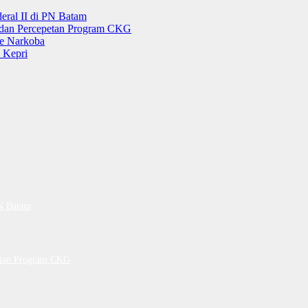
ral II di PN Batam
g dan Percepetan Program CKG
e Narkoba
 Kepri
PN Batam
petan Program CKG