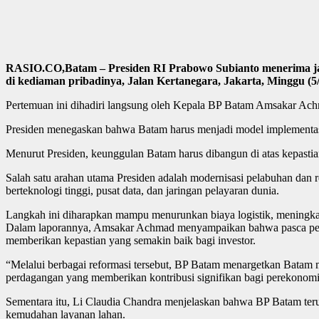
RASIO.CO,Batam – Presiden RI Prabowo Subianto menerima ja
di kediaman pribadinya, Jalan Kertanegara, Jakarta, Minggu (5/
Pertemuan ini dihadiri langsung oleh Kepala BP Batam Amsakar Achm
Presiden menegaskan bahwa Batam harus menjadi model implementasi agend
Menurut Presiden, keunggulan Batam harus dibangun di atas kepastian
Salah satu arahan utama Presiden adalah modernisasi pelabuhan dan 
berteknologi tinggi, pusat data, dan jaringan pelayaran dunia.
Langkah ini diharapkan mampu menurunkan biaya logistik, meningkat
Dalam laporannya, Amsakar Achmad menyampaikan bahwa pasca pengu
memberikan kepastian yang semakin baik bagi investor.
“Melalui berbagai reformasi tersebut, BP Batam menargetkan Batam men
perdagangan yang memberikan kontribusi signifikan bagi perekonomi
Sementara itu, Li Claudia Chandra menjelaskan bahwa BP Batam terus
kemudahan layanan lahan.