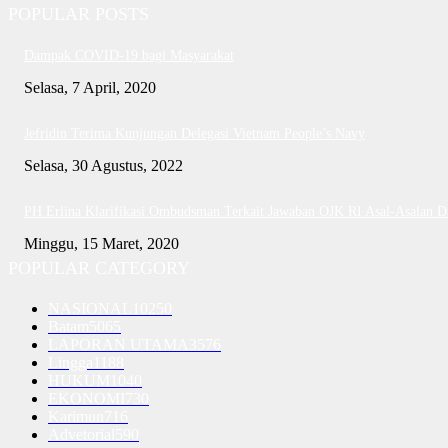
POPULAR POSTS
Dampak COVID-19 bagi Masyarakat
Selasa, 7 April, 2020
Jefridin Terima Kunjungan Delegasi Vietnam People’s Navy
Selasa, 30 Agustus, 2022
PH Erlina Klarifikasi Ombudsman Terkait Jawaban OJK RI Asal-Asalan 
Minggu, 15 Maret, 2020
POPULAR CATEGORY
NASIONAL
10250
Batam
5065
LAPORAN UTAMA
3576
Lingga
1188
HUKUM
1040
EKONOMI
730
Karimun
716
Advetorial
590