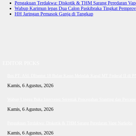
Pengakuan Terdakwa: Diskotik & THM Sarang Peredaran Vap
Wabup Karimun lepas Dua Calon Paskibraka Tingkat Pemprov
HH Jaringan Pemasok Ganja di Tangkap
EDITOR PICKS
Bos PT. ASL DItuntut 18 Bulan Kasus Meledak Kapal MT Federal II di 
Kamis, 6 Agustus, 2026
Wabup Lingga Buka Intervensi Serentak Pencegahan Stunting dan Perce
Kamis, 6 Agustus, 2026
Pengakuan Terdakwa: Diskotik & THM Sarang Peredaran Vape Narkoba
Kamis, 6 Agustus, 2026