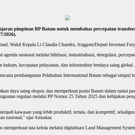
jaran pimpinan BP Batam untuk membahas percepatan transform
7/2026).
ad, Wakil Kepala Li Claudia Chandra, Anggota/Deputi Investasi Fary 
a nasional melalui hilirisasi, industrialisasi, deregulasi, percepatan 
 hukum, kecepatan pelayanan, dan infrastruktur berdaya saing global.
rencana pembangunan Pelabuhan Internasional Batam sebagai simpul logi
kan daya saing ekspor, dan memperkuat posisi Batam dalam rantai pas
atan regulasi melalui PP Nomor 25 Tahun 2025 dan kebijakan penge
jadi kawasan yang lebih produktif, tertata, dan kompetitif, sekaligus
an nasional,” ujar Amsakar.
 memperkuat tata kelola melalui digitalisasi Land Management System