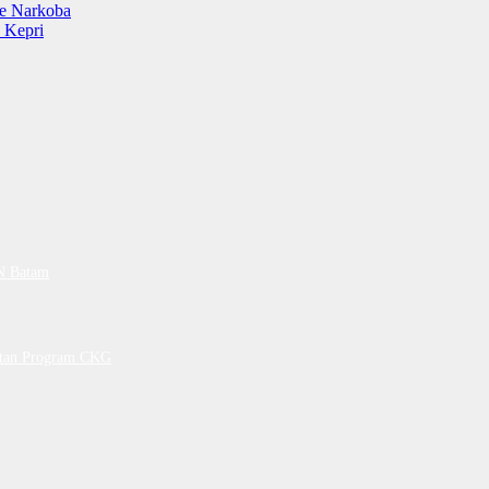
e Narkoba
 Kepri
PN Batam
petan Program CKG