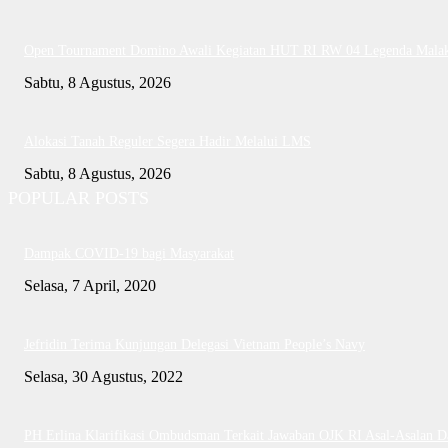
Open Tournament Domino Awali Kegiatan HUT RI RW 04 Legenda Mala
Sabtu, 8 Agustus, 2026
Alokasi Tanah Reguler Segera Hadir Melalui LMS
Sabtu, 8 Agustus, 2026
POPULAR POSTS
Dampak COVID-19 bagi Masyarakat
Selasa, 7 April, 2020
Jefridin Terima Kunjungan Delegasi Vietnam People’s Navy
Selasa, 30 Agustus, 2022
PH Erlina Klarifikasi Ombudsman Terkait Jawaban OJK RI Asal-Asalan D