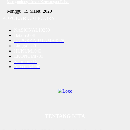
Mengandung Unsur Keterangan Palsu
Minggu, 15 Maret, 2020
POPULAR CATEGORY
NASIONAL
10250
Batam
5068
LAPORAN UTAMA
3578
Lingga
1189
HUKUM
1040
EKONOMI
730
Karimun
716
Advetorial
590
TENTANG KITA