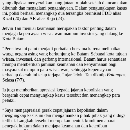
yang dipaksa menyerahkan uang jutaan rupiah setelah diancam akan
dibunuh dan mengalami penganiayaan. Dalam pengungkapan kasus
ini, polisi berhasil menangkap dua tersangka berinisial FDD alias
Rizal (20) dan AR alias Raja (23).
Jelvin Tan menilai keamanan merupakan faktor penting dalam
menjaga kepercayaan wisatawan maupun investor yang datang ke
Kota Batam.
“Peristiwa ini patut menjadi perhatian bersama karena melibatkan
warga negara asing yang berkunjung ke Batam. Sebagai kota tujuan
wisata, investasi, dan gerbang internasional, Batam harus senantiasa
mampu memberikan jaminan keamanan dan kenyamanan bagi
masyarakat maupun para wisatawan, sehingga kepercayaan
terhadap daerah ini tetap terjaga,” ujar Jelvin Tan dikutip
Batampos
,
Selasa (7/7).
Ia juga memberikan apresiasi kepada jajaran kepolisian yang
bergerak cepat mengungkap kasus tersebut dan menangkap para
pelaku.
“Saya mengapresiasi gerak cepat jajaran kepolisian dalam
mengungkap kasus ini dan mengamankan pihak-pihak yang diduga
terlibat. Langkah tersebut merupakan bentuk komitmen aparat
penegak hukum dalam menjaga keamanan dan ketertiban