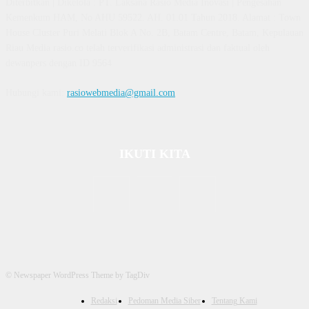
Diterbitkan | Dikelola : PT. Laksana Rasio Media Inovasi | Pengesahan
Kemenkum HAM, No AHU 59522. AH. 01.01 Tahun 2018. Alamat : Town
House Cluster Puri Melati Blok A No. 2B, Batam Centre, Batam, Kepulauan
Riau Media rasio.co telah terverifikasi administrasi dan faktual oleh
dewanpers dengan ID 9564
Hubungi kami:
rasiowebmedia@gmail.com
IKUTI KITA
© Newspaper WordPress Theme by TagDiv
Redaksi
Pedoman Media Siber
Tentang Kami