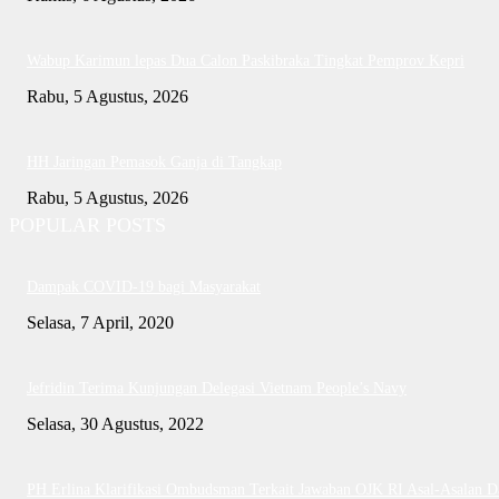
Wabup Karimun lepas Dua Calon Paskibraka Tingkat Pemprov Kepri
Rabu, 5 Agustus, 2026
HH Jaringan Pemasok Ganja di Tangkap
Rabu, 5 Agustus, 2026
POPULAR POSTS
Dampak COVID-19 bagi Masyarakat
Selasa, 7 April, 2020
Jefridin Terima Kunjungan Delegasi Vietnam People’s Navy
Selasa, 30 Agustus, 2022
PH Erlina Klarifikasi Ombudsman Terkait Jawaban OJK RI Asal-Asalan D