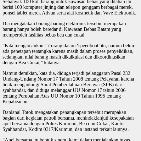
Sebanyak 100 koli barang untuk kawasan bebas yang ditahan itu
berisi 100 komputer jinjing dan telepon genggam berbagai merek,
ponsel tablet merek Advan serta alat kosmetik dan Vave Elektronik.
Dia mengatakan barang-barang elektronik tersebut merupakan
barang hanya boleh beredar di Kawasan Bebas Batam yang
memperoleh fasilitas bebas bea dan cukai.
“Kita mengamankan 17 orang dalam ‘speedboat’ itu, namun belum
ada penetapan tersangka karena masih dalam proses penyelidikan,
sedangkan nilai barang masih dikalkulasi dan dikoordinasikan
dengan Bea Cukai,” katanya.
Namun demikian, kata dia, diduga terjadi pelanggaran Pasal 232
Undang-Undang Nomor 17 Tahun 2008 tentang Pelayaran karena
tidak mengantongi Surat Pemberitahuan Berlayar (SPB) dari
syahbandar, dan diduga melanggar UU Nomor 17 tahun 2006
tentang Perubahan Atas UU Nomor 10 Tahun 1995 tentang
Kepabeanan.
Danlanal Totok mengatakan penangkapan tersebut merupakan
bagian dari kegiatan patroli bersama, menindaklanjuti kesepakatan
apel bersama dengan Polres Karimun, Bea dan Cukai, Kantor
Syahbandar, Kodim 0317/Karimun, dan instansi terkait lainnya.
“Apel bersama itu bentuk sinergi kami dalam menjalankan tugas