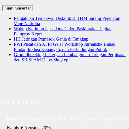
Pengakuan Terdakwa: Diskotik & THM Sarang Peredaran
Vape Narkoba
Wabup Karimun lepas Dua Calon Paskibraka Tingkat
Pemprov Kepri
HH Jaringan Pemasok Ganja di Tangkap
PWI Pusat dan AFPI Gelar Workshop Jurnalistik Bahas
Pindar, Inklusi Keuangan, dan Perlindungan Publik
Groundbreaking Pekerjaan Pembangunan Jaringan Perpipaan
dan SR SPAM Dabo Singkep
EDITOR PICKS
Pengakuan Terdakwa: Diskotik & THM Sarang Peredaran Vape Narkoba
Kamis, 6 Agustus, 2026