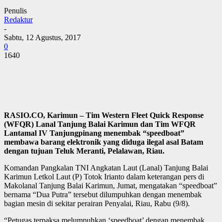
Penulis
Redaktur
-
Sabtu, 12 Agustus, 2017
0
1640
RASIO.CO, Karimun – Tim Western Fleet Quick Response
(WFQR) Lanal Tanjung Balai Karimun dan Tim WFQR
Lantamal IV Tanjungpinang menembak “speedboat”
membawa barang elektronik yang diduga ilegal asal Batam
dengan tujuan Teluk Meranti, Pelalawan, Riau.
Komandan Pangkalan TNI Angkatan Laut (Lanal) Tanjung Balai
Karimun Letkol Laut (P) Totok Irianto dalam keterangan pers di
Makolanal Tanjung Balai Karimun, Jumat, mengatakan “speedboat”
bernama “Dua Putra” tersebut dilumpuhkan dengan menembak
bagian mesin di sekitar perairan Penyalai, Riau, Rabu (9/8).
“Petugas terpaksa melumpuhkan ‘speedboat’ dengan menembak