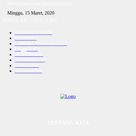
Mengandung Unsur Keterangan Palsu
Minggu, 15 Maret, 2020
POPULAR CATEGORY
NASIONAL
10250
Batam
5064
LAPORAN UTAMA
3575
Lingga
1187
HUKUM
1040
EKONOMI
730
Karimun
716
Advetorial
590
TENTANG KITA