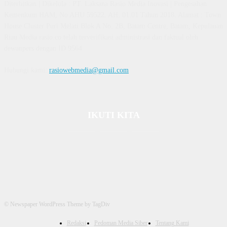
Diterbitkan | Dikelola : PT. Laksana Rasio Media Inovasi | Pengesahan
Kemenkum HAM, No AHU 59522. AH. 01.01 Tahun 2018. Alamat : Town
House Cluster Puri Melati Blok A No. 2B, Batam Centre, Batam, Kepulauan
Riau Media rasio.co telah terverifikasi administrasi dan faktual oleh
dewanpers dengan ID 9564
Hubungi kami:
rasiowebmedia@gmail.com
IKUTI KITA
© Newspaper WordPress Theme by TagDiv
Redaksi
Pedoman Media Siber
Tentang Kami