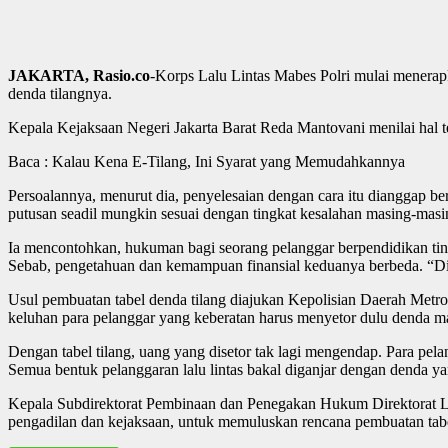
JAKARTA, Rasio.co
-Korps Lalu Lintas Mabes Polri mulai menerapk
denda tilangnya.
Kepala Kejaksaan Negeri Jakarta Barat Reda Mantovani menilai hal ters
Baca : Kalau Kena E-Tilang, Ini Syarat yang Memudahkannya
Persoalannya, menurut dia, penyelesaian dengan cara itu diangga
putusan seadil mungkin sesuai dengan tingkat kesalahan masing-masin
Ia mencontohkan, hukuman bagi seorang pelanggar berpendidikan ti
Sebab, pengetahuan dan kemampuan finansial keduanya berbeda. “Di
Usul pembuatan tabel denda tilang diajukan Kepolisian Daerah Metr
keluhan para pelanggar yang keberatan harus menyetor dulu denda m
Dengan tabel tilang, uang yang disetor tak lagi mengendap. Para pel
Semua bentuk pelanggaran lalu lintas bakal diganjar dengan denda ya
Kepala Subdirektorat Pembinaan dan Penegakan Hukum Direktorat L
pengadilan dan kejaksaan, untuk memuluskan rencana pembuatan tabel.