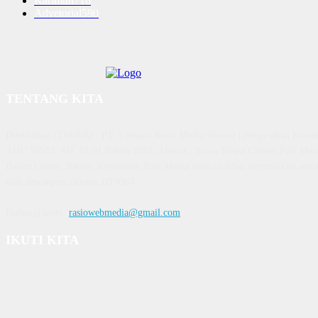
Karimun
716
Advetorial
590
TENTANG KITA
Diterbitkan | Dikelola : PT. Laksana Rasio Media Inovasi | Pengesahan K
AHU 59522. AH. 01.01 Tahun 2018. Alamat : Town House Cluster Puri Mela
Batam Centre, Batam, Kepulauan Riau Media rasio.co telah terverifikasi admin
oleh dewanpers dengan ID 9564
Hubungi kami:
rasiowebmedia@gmail.com
IKUTI KITA