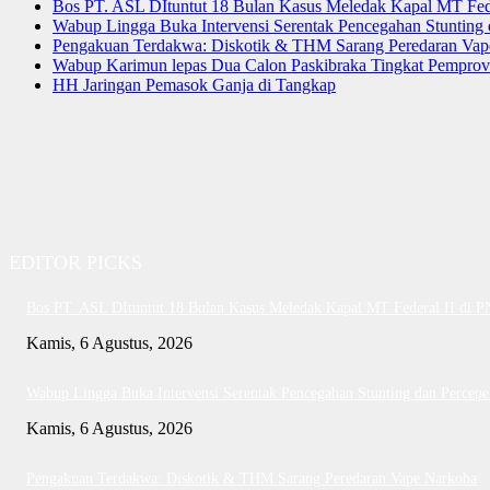
Bos PT. ASL DItuntut 18 Bulan Kasus Meledak Kapal MT Fede
Wabup Lingga Buka Intervensi Serentak Pencegahan Stuntin
Pengakuan Terdakwa: Diskotik & THM Sarang Peredaran Vap
Wabup Karimun lepas Dua Calon Paskibraka Tingkat Pemprov
HH Jaringan Pemasok Ganja di Tangkap
EDITOR PICKS
Bos PT. ASL DItuntut 18 Bulan Kasus Meledak Kapal MT Federal II di 
Kamis, 6 Agustus, 2026
Wabup Lingga Buka Intervensi Serentak Pencegahan Stunting dan Perce
Kamis, 6 Agustus, 2026
Pengakuan Terdakwa: Diskotik & THM Sarang Peredaran Vape Narkoba