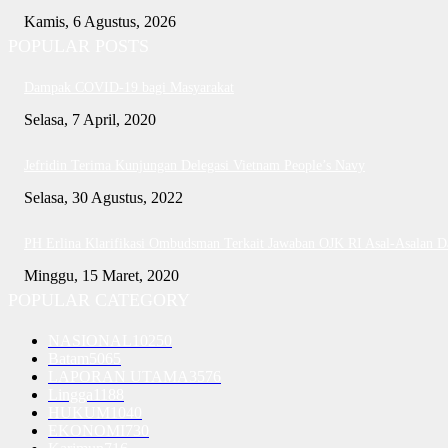
Kamis, 6 Agustus, 2026
POPULAR POSTS
Dampak COVID-19 bagi Masyarakat
Selasa, 7 April, 2020
Jefridin Terima Kunjungan Delegasi Vietnam People’s Navy
Selasa, 30 Agustus, 2022
PH Erlina Klarifikasi Ombudsman Terkait Jawaban OJK RI Asal-Asalan 
Minggu, 15 Maret, 2020
POPULAR CATEGORY
NASIONAL
10250
Batam
5065
LAPORAN UTAMA
3576
Lingga
1188
HUKUM
1040
EKONOMI
730