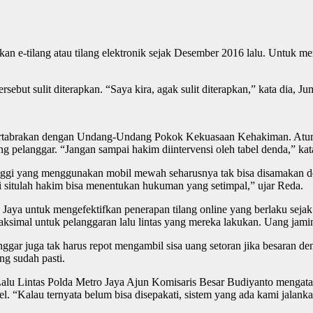
an e-tilang atau tilang elektronik sejak Desember 2016 lalu. Untuk 
ebut sulit diterapkan. “Saya kira, agak sulit diterapkan,” kata dia, Ju
p bertabrakan dengan Undang-Undang Pokok Kekuasaan Kehakiman. Atu
g pelanggar. “Jangan sampai hakim diintervensi oleh tabel denda,” ka
nggi yang menggunakan mobil mewah seharusnya tak bisa disamakan de
 situlah hakim bisa menentukan hukuman yang setimpal,” ujar Reda.
o Jaya untuk mengefektifkan penerapan tilang online yang berlaku sej
aksimal untuk pelanggaran lalu lintas yang mereka lakukan. Uang jam
anggar juga tak harus repot mengambil sisa uang setoran jika besaran d
ng sudah pasti.
alu Lintas Polda Metro Jaya Ajun Komisaris Besar Budiyanto mengat
 “Kalau ternyata belum bisa disepakati, sistem yang ada kami jalankan