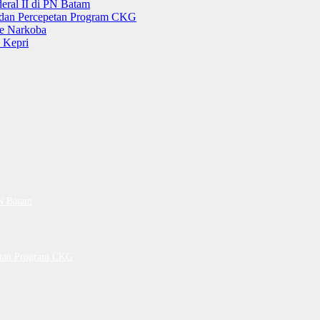
ral II di PN Batam
g dan Percepetan Program CKG
e Narkoba
 Kepri
PN Batam
petan Program CKG