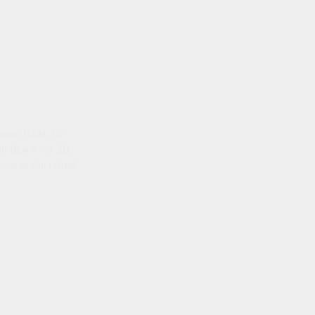
emenkum HAM, No
ti Blok A No. 2B,
istrasi dan faktual