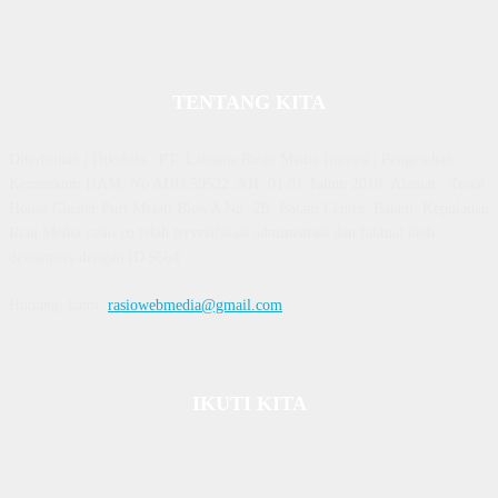
TENTANG KITA
Diterbitkan | Dikelola : PT. Laksana Rasio Media Inovasi | Pengesahan
Kemenkum HAM, No AHU 59522. AH. 01.01 Tahun 2018. Alamat : Town
House Cluster Puri Melati Blok A No. 2B, Batam Centre, Batam, Kepulauan
Riau Media rasio.co telah terverifikasi administrasi dan faktual oleh
dewanpers dengan ID 9564
Hubungi kami:
rasiowebmedia@gmail.com
IKUTI KITA