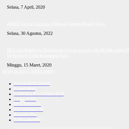
Selasa, 7 April, 2020
Jefridin Terima Kunjungan Delegasi Vietnam People’s Navy
Selasa, 30 Agustus, 2022
PH Erlina Klarifikasi Ombudsman Terkait Jawaban OJK RI Asal-Asalan D
Mengandung Unsur Keterangan Palsu
Minggu, 15 Maret, 2020
POPULAR CATEGORY
NASIONAL
10250
Batam
5068
LAPORAN UTAMA
3578
Lingga
1189
HUKUM
1040
EKONOMI
730
Karimun
716
Advetorial
590