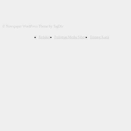
© Newspaper WordPress Theme by TagDiv
Redaksi
Pedoman Media Siber
Tentang Kami