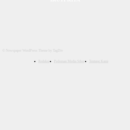
© Newspaper WordPress Theme by TagDiv
Redaksi
Pedoman Media Siber
Tentang Kami