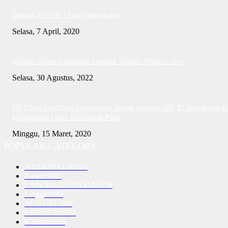
Dampak COVID-19 bagi Masyarakat
Selasa, 7 April, 2020
Jefridin Terima Kunjungan Delegasi Vietnam People’s Navy
Selasa, 30 Agustus, 2022
PH Erlina Klarifikasi Ombudsman Terkait Jawaban OJK RI Asal-Asalan D
Mengandung Unsur Keterangan Palsu
Minggu, 15 Maret, 2020
POPULAR CATEGORY
NASIONAL
10250
Batam
5065
LAPORAN UTAMA
3576
Lingga
1189
HUKUM
1040
EKONOMI
730
Karimun
716