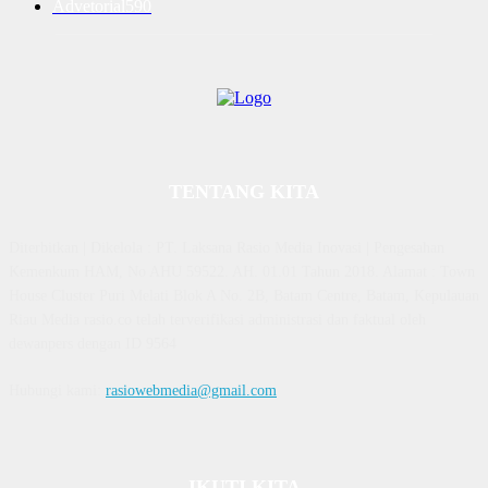
Advetorial
590
TENTANG KITA
Diterbitkan | Dikelola : PT. Laksana Rasio Media Inovasi | Pengesahan
Kemenkum HAM, No AHU 59522. AH. 01.01 Tahun 2018. Alamat : Town
House Cluster Puri Melati Blok A No. 2B, Batam Centre, Batam, Kepulauan
Riau Media rasio.co telah terverifikasi administrasi dan faktual oleh
dewanpers dengan ID 9564
Hubungi kami:
rasiowebmedia@gmail.com
IKUTI KITA