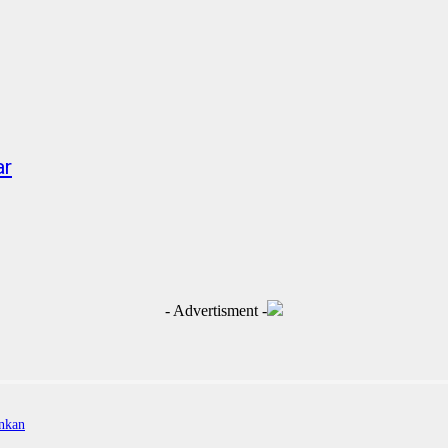
ar
- Advertisment -
nkan