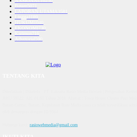
NASIONAL
10250
Batam
5071
LAPORAN UTAMA
3581
Lingga
1189
HUKUM
1040
EKONOMI
730
Karimun
716
Advetorial
590
TENTANG KITA
Diterbitkan | Dikelola : PT. Laksana Rasio Media Inovasi | Pengesahan K
AHU 59522. AH. 01.01 Tahun 2018. Alamat : Town House Cluster Puri Mela
Batam Centre, Batam, Kepulauan Riau Media rasio.co telah terverifikasi admin
oleh dewanpers dengan ID 9564
Hubungi kami:
rasiowebmedia@gmail.com
IKUTI KITA