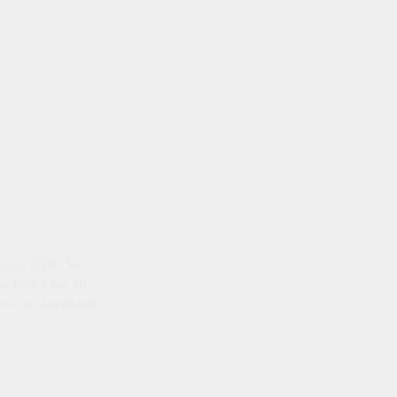
emenkum HAM, No
ti Blok A No. 2B,
istrasi dan faktual