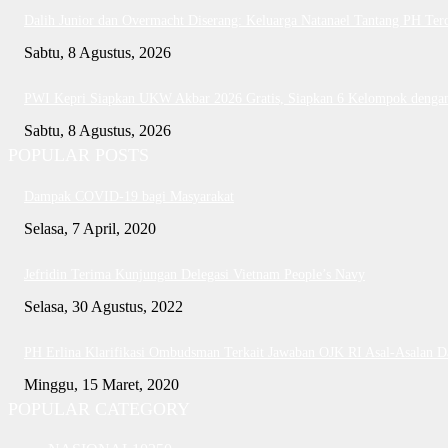
Dalih Junior dan Overmacht Diserang: Keluarga Natanael Tantang PH Ter
Sabtu, 8 Agustus, 2026
PWI Kepri Siapkan UKW Akbar 2026 Gratis, Siapkan 6 Kelompok dengan 
Sabtu, 8 Agustus, 2026
POPULAR POSTS
Dampak COVID-19 bagi Masyarakat
Selasa, 7 April, 2020
Jefridin Terima Kunjungan Delegasi Vietnam People’s Navy
Selasa, 30 Agustus, 2022
PH Erlina Klarifikasi Ombudsman Terkait Jawaban OJK RI Asal-Asalan 
Minggu, 15 Maret, 2020
POPULAR CATEGORY