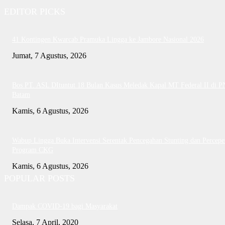
EDITOR PICKS
41 Kontingen Kwarcab Pramuka Lingga ke Jambore Nasional 2026
Jumat, 7 Agustus, 2026
Bos PT. ASL DItuntut 18 Bulan Kasus Meledak Kapal MT Federal II di P
Batam
Kamis, 6 Agustus, 2026
Wabup Lingga Buka Intervensi Serentak Pencegahan Stunting dan Percepe
Program CKG
Kamis, 6 Agustus, 2026
POPULAR POSTS
Dampak COVID-19 bagi Masyarakat
Selasa, 7 April, 2020