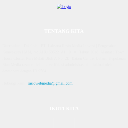
TENTANG KITA
Diterbitkan | Dikelola : PT. Laksana Rasio Media Inovasi | Pengesahan
Kemenkum HAM, No AHU 59522. AH. 01.01 Tahun 2018. Alamat : Town
House Cluster Puri Melati Blok A No. 2B, Batam Centre, Batam, Kepulauan
Riau Media rasio.co telah terverifikasi administrasi dan faktual oleh
dewanpers dengan ID 9564
Hubungi kami:
rasiowebmedia@gmail.com
IKUTI KITA