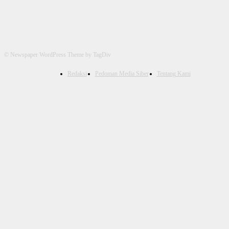
© Newspaper WordPress Theme by TagDiv
Redaksi
Pedoman Media Siber
Tentang Kami