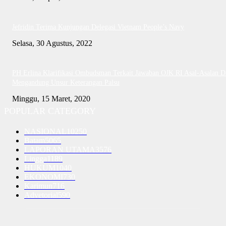
Jefridin Terima Kunjungan Delegasi Vietnam People’s Navy
Selasa, 30 Agustus, 2022
PH Erlina Klarifikasi Ombudsman Terkait Jawaban OJK RI Asal-Asalan D
Mengandung Unsur Keterangan Palsu
Minggu, 15 Maret, 2020
POPULAR CATEGORY
NASIONAL
10250
Batam
5065
LAPORAN UTAMA
3576
Lingga
1189
HUKUM
1040
EKONOMI
730
Karimun
716
Advetorial
590