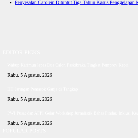
Penyesalan Carolein Dituntut Tiga Tahun Kasus Penggelapan 
EDITOR PICKS
Wabup Karimun lepas Dua Calon Paskibraka Tingkat Pemprov Kepri
Rabu, 5 Agustus, 2026
HH Jaringan Pemasok Ganja di Tangkap
Rabu, 5 Agustus, 2026
PWI Pusat dan AFPI Gelar Workshop Jurnalistik Bahas Pindar, Inklusi Ke
Rabu, 5 Agustus, 2026
POPULAR POSTS