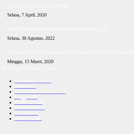
Dampak COVID-19 bagi Masyarakat
Selasa, 7 April, 2020
Jefridin Terima Kunjungan Delegasi Vietnam People’s Navy
Selasa, 30 Agustus, 2022
PH Erlina Klarifikasi Ombudsman Terkait Jawaban OJK RI Asal-Asalan 
Minggu, 15 Maret, 2020
POPULAR CATEGORY
NASIONAL
10250
Batam
5063
LAPORAN UTAMA
3574
Lingga
1187
HUKUM
1040
EKONOMI
730
Karimun
716
Advetorial
590