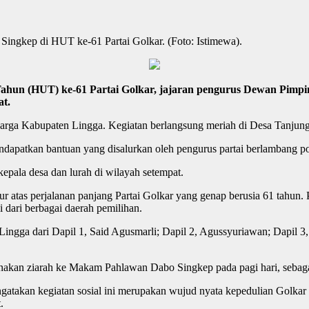
ngkep di HUT ke-61 Partai Golkar. (Foto: Istimewa).
hun (HUT) ke-61 Partai Golkar, jajaran pengurus Dewan Pimpi
at.
arga Kabupaten Lingga. Kegiatan berlangsung meriah di Desa Tanjung
ndapatkan bantuan yang disalurkan oleh pengurus partai berlambang po
kepala desa dan lurah di wilayah setempat.
r atas perjalanan panjang Partai Golkar yang genap berusia 61 tahun.
 dari berbagai daerah pemilihan.
gga dari Dapil 1, Said Agusmarli; Dapil 2, Agussyuriawan; Dapil 3, 
kan ziarah ke Makam Pahlawan Dabo Singkep pada pagi hari, sebagai
akan kegiatan sosial ini merupakan wujud nyata kepedulian Golkar te
.