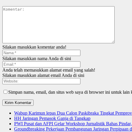
Silakan masukkan komentar anda!
Silakan masukkan nama Anda di sini
Anda telah memasukkan alamat email yang salah!
Silakan masukkan alamat email Anda di sini
Simpan nama, email, dan situs web saya di browser ini untuk lain 
Wabup Karimun lepas Dua Calon Paskibraka Tingkat Pemprov
HH Jaringan Pemasok Ganja di Tangkap
PWI Pusat dan AFPI Gelar Workshop Jurnalistik Bahas Pindar,
Groundbreaking Pekerjaan Pembangunan Jaringan Perpipaan