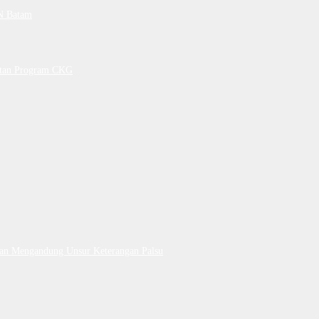
PN Batam
petan Program CKG
Dan Mengandung Unsur Keterangan Palsu