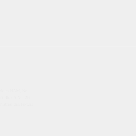
emenkum HAM, No
ti Blok A No. 2B,
istrasi dan faktual