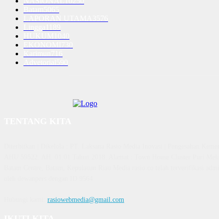
NASIONAL
10250
Batam
5065
LAPORAN UTAMA
3576
Lingga
1189
HUKUM
1040
EKONOMI
730
Karimun
716
Advetorial
590
TENTANG KITA
Diterbitkan | Dikelola : PT. Laksana Rasio Media Inovasi | Pengesahan K
AHU 59522. AH. 01.01 Tahun 2018. Alamat : Town House Cluster Puri Mela
Batam Centre, Batam, Kepulauan Riau Media rasio.co telah terverifikasi admin
oleh dewanpers dengan ID 9564
Hubungi kami:
rasiowebmedia@gmail.com
IKUTI KITA