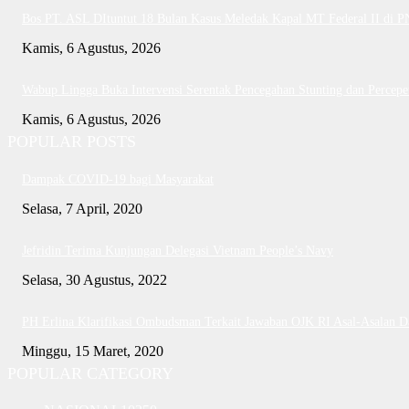
Bos PT. ASL DItuntut 18 Bulan Kasus Meledak Kapal MT Federal II di 
Kamis, 6 Agustus, 2026
Wabup Lingga Buka Intervensi Serentak Pencegahan Stunting dan Perce
Kamis, 6 Agustus, 2026
POPULAR POSTS
Dampak COVID-19 bagi Masyarakat
Selasa, 7 April, 2020
Jefridin Terima Kunjungan Delegasi Vietnam People’s Navy
Selasa, 30 Agustus, 2022
PH Erlina Klarifikasi Ombudsman Terkait Jawaban OJK RI Asal-Asalan 
Minggu, 15 Maret, 2020
POPULAR CATEGORY