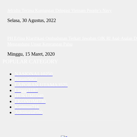
Jefridin Terima Kunjungan Delegasi Vietnam People’s Navy
Selasa, 30 Agustus, 2022
PH Erlina Klarifikasi Ombudsman Terkait Jawaban OJK RI Asal-Asalan D
Mengandung Unsur Keterangan Palsu
Minggu, 15 Maret, 2020
POPULAR CATEGORY
NASIONAL
10250
Batam
5064
LAPORAN UTAMA
3575
Lingga
1187
HUKUM
1040
EKONOMI
730
Karimun
716
Advetorial
590