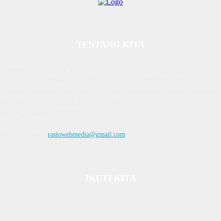
TENTANG KITA
Diterbitkan | Dikelola : PT. Laksana Rasio Media Inovasi | Pengesahan
Kemenkum HAM, No AHU 59522. AH. 01.01 Tahun 2018. Alamat : Town
House Cluster Puri Melati Blok A No. 2B, Batam Centre, Batam, Kepulauan
Riau Media rasio.co telah terverifikasi administrasi dan faktual oleh
dewanpers dengan ID 9564
Hubungi kami:
rasiowebmedia@gmail.com
IKUTI KITA