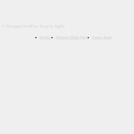
© Newspaper WordPress Theme by TagDiv
Redaksi
Pedoman Media Siber
Tentang Kami