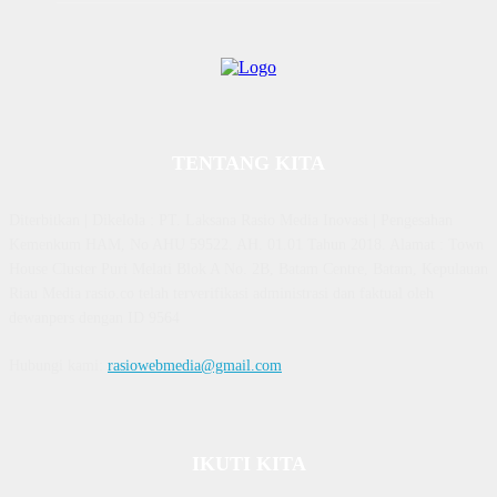
TENTANG KITA
Diterbitkan | Dikelola : PT. Laksana Rasio Media Inovasi | Pengesahan
Kemenkum HAM, No AHU 59522. AH. 01.01 Tahun 2018. Alamat : Town
House Cluster Puri Melati Blok A No. 2B, Batam Centre, Batam, Kepulauan
Riau Media rasio.co telah terverifikasi administrasi dan faktual oleh
dewanpers dengan ID 9564
Hubungi kami:
rasiowebmedia@gmail.com
IKUTI KITA