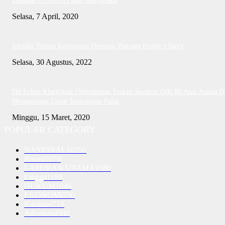
Dampak COVID-19 bagi Masyarakat
Selasa, 7 April, 2020
Jefridin Terima Kunjungan Delegasi Vietnam People’s Navy
Selasa, 30 Agustus, 2022
PH Erlina Klarifikasi Ombudsman Terkait Jawaban OJK RI Asal-Asalan D
Mengandung Unsur Keterangan Palsu
Minggu, 15 Maret, 2020
POPULAR CATEGORY
NASIONAL
10250
Batam
5070
LAPORAN UTAMA
3580
Lingga
1189
HUKUM
1040
EKONOMI
730
Karimun
716
Advetorial
590