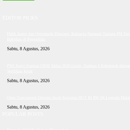
EDITOR PICKS
Dalih Junior dan Overmacht Diserang: Keluarga Natanael Tantang PH Te
Buktikan di Pengadilan
Sabtu, 8 Agustus, 2026
PWI Kepri Siapkan UKW Akbar 2026 Gratis, Siapkan 6 Kelompok denga
Verifikasi Ketat
Sabtu, 8 Agustus, 2026
Open Tournament Domino Awali Kegiatan HUT RI RW 04 Legenda Mala
Sabtu, 8 Agustus, 2026
POPULAR POSTS