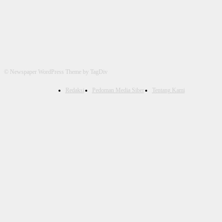
© Newspaper WordPress Theme by TagDiv
Redaksi
Pedoman Media Siber
Tentang Kami