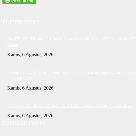
EDITOR PICKS
Bos PT. ASL DItuntut 18 Bulan Kasus Meledak Kapal MT Federal II di P
Batam
Kamis, 6 Agustus, 2026
Wabup Lingga Buka Intervensi Serentak Pencegahan Stunting dan Percepe
Program CKG
Kamis, 6 Agustus, 2026
Pengakuan Terdakwa: Diskotik & THM Sarang Peredaran Vape Narkoba
Kamis, 6 Agustus, 2026
POPULAR POSTS