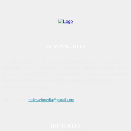
TENTANG KITA
Diterbitkan | Dikelola : PT. Laksana Rasio Media Inovasi | Pengesahan
Kemenkum HAM, No AHU 59522. AH. 01.01 Tahun 2018. Alamat : Town
House Cluster Puri Melati Blok A No. 2B, Batam Centre, Batam, Kepulauan
Riau Media rasio.co telah terverifikasi administrasi dan faktual oleh
dewanpers dengan ID 9564
Hubungi kami:
rasiowebmedia@gmail.com
IKUTI KITA