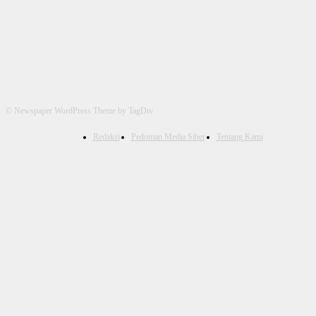
© Newspaper WordPress Theme by TagDiv
Redaksi
Pedoman Media Siber
Tentang Kami