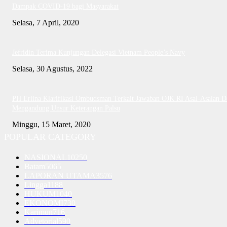
Dampak COVID-19 bagi Masyarakat
Selasa, 7 April, 2020
Jefridin Terima Kunjungan Delegasi Vietnam People’s Navy
Selasa, 30 Agustus, 2022
PH Erlina Klarifikasi Ombudsman Terkait Jawaban OJK RI Asal-Asalan D
Mengandung Unsur Keterangan Palsu
Minggu, 15 Maret, 2020
POPULAR CATEGORY
NASIONAL
10250
Batam
5065
LAPORAN UTAMA
3576
Lingga
1188
HUKUM
1040
EKONOMI
730
Karimun
716
Advetorial
590