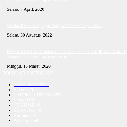
Dampak COVID-19 bagi Masyarakat
Selasa, 7 April, 2020
Jefridin Terima Kunjungan Delegasi Vietnam People’s Navy
Selasa, 30 Agustus, 2022
PH Erlina Klarifikasi Ombudsman Terkait Jawaban OJK RI Asal-Asalan D
Mengandung Unsur Keterangan Palsu
Minggu, 15 Maret, 2020
POPULAR CATEGORY
NASIONAL
10250
Batam
5070
LAPORAN UTAMA
3580
Lingga
1189
HUKUM
1040
EKONOMI
730
Karimun
716
Advetorial
590