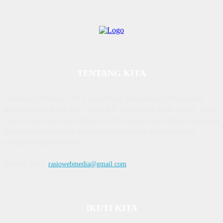
TENTANG KITA
Diterbitkan | Dikelola : PT. Laksana Rasio Media Inovasi | Pengesahan
Kemenkum HAM, No AHU 59522. AH. 01.01 Tahun 2018. Alamat : Town
House Cluster Puri Melati Blok A No. 2B, Batam Centre, Batam, Kepulauan
Riau Media rasio.co telah terverifikasi administrasi dan faktual oleh
dewanpers dengan ID 9564
Hubungi kami:
rasiowebmedia@gmail.com
IKUTI KITA