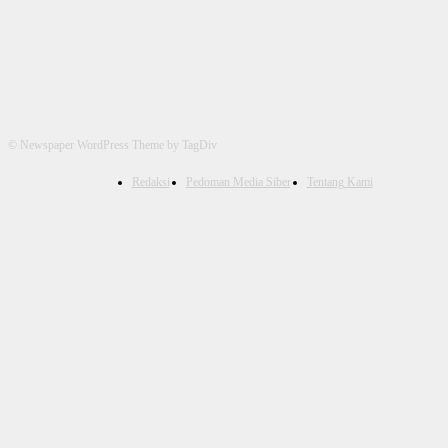
© Newspaper WordPress Theme by TagDiv
Redaksi
Pedoman Media Siber
Tentang Kami