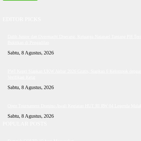
EDITOR PICKS
Dalih Junior dan Overmacht Diserang: Keluarga Natanael Tantang PH Te
Buktikan di Pengadilan
Sabtu, 8 Agustus, 2026
PWI Kepri Siapkan UKW Akbar 2026 Gratis, Siapkan 6 Kelompok denga
Verifikasi Ketat
Sabtu, 8 Agustus, 2026
Open Tournament Domino Awali Kegiatan HUT RI RW 04 Legenda Mala
Sabtu, 8 Agustus, 2026
POPULAR POSTS