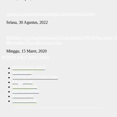
Jefridin Terima Kunjungan Delegasi Vietnam People’s Navy
Selasa, 30 Agustus, 2022
PH Erlina Klarifikasi Ombudsman Terkait Jawaban OJK RI Asal-Asalan D
Mengandung Unsur Keterangan Palsu
Minggu, 15 Maret, 2020
POPULAR CATEGORY
NASIONAL
10250
Batam
5070
LAPORAN UTAMA
3580
Lingga
1189
HUKUM
1040
EKONOMI
730
Karimun
716
Advetorial
590