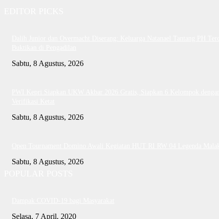
EDITOR PICKS
Dalih Junior dan Overmacht Diserang: Keluarga Natanael Tantang PH Te
Buktikan di Pengadilan
Sabtu, 8 Agustus, 2026
PWI Kepri Siapkan UKW Akbar 2026 Gratis, Siapkan 6 Kelompok denga
Verifikasi Ketat
Sabtu, 8 Agustus, 2026
Open Tournament Domino Awali Kegiatan HUT RI RW 04 Legenda Mala
Sabtu, 8 Agustus, 2026
POPULAR POSTS
Dampak COVID-19 bagi Masyarakat
Selasa, 7 April, 2020