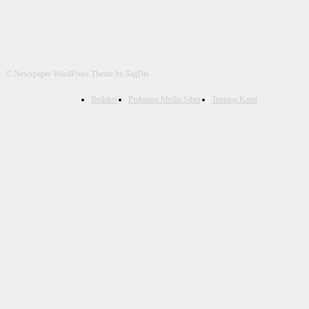
© Newspaper WordPress Theme by TagDiv
Redaksi
Pedoman Media Siber
Tentang Kami