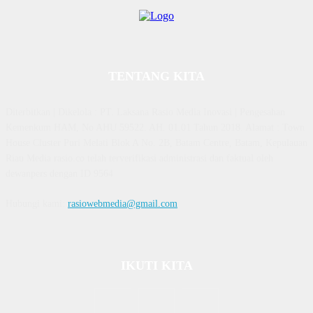
TENTANG KITA
Diterbitkan | Dikelola : PT. Laksana Rasio Media Inovasi | Pengesahan
Kemenkum HAM, No AHU 59522. AH. 01.01 Tahun 2018. Alamat : Town
House Cluster Puri Melati Blok A No. 2B, Batam Centre, Batam, Kepulauan
Riau Media rasio.co telah terverifikasi administrasi dan faktual oleh
dewanpers dengan ID 9564
Hubungi kami:
rasiowebmedia@gmail.com
IKUTI KITA