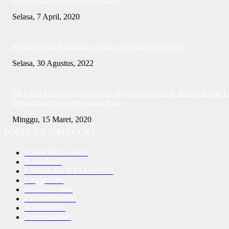
Dampak COVID-19 bagi Masyarakat
Selasa, 7 April, 2020
Jefridin Terima Kunjungan Delegasi Vietnam People’s Navy
Selasa, 30 Agustus, 2022
PH Erlina Klarifikasi Ombudsman Terkait Jawaban OJK RI Asal-Asalan D
Mengandung Unsur Keterangan Palsu
Minggu, 15 Maret, 2020
POPULAR CATEGORY
NASIONAL
10250
Batam
5065
LAPORAN UTAMA
3576
Lingga
1189
HUKUM
1040
EKONOMI
730
Karimun
716
Advetorial
590