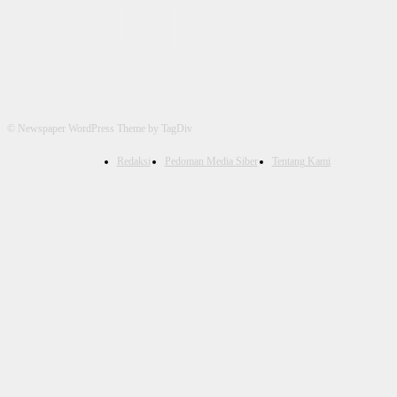
© Newspaper WordPress Theme by TagDiv
Redaksi
Pedoman Media Siber
Tentang Kami