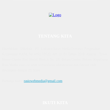
TENTANG KITA
Diterbitkan | Dikelola : PT. Laksana Rasio Media Inovasi | Pengesahan
Kemenkum HAM, No AHU 59522. AH. 01.01 Tahun 2018. Alamat : Town
House Cluster Puri Melati Blok A No. 2B, Batam Centre, Batam, Kepulauan
Riau Media rasio.co telah terverifikasi administrasi dan faktual oleh
dewanpers dengan ID 9564
Hubungi kami:
rasiowebmedia@gmail.com
IKUTI KITA