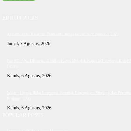
EDITOR PICKS
41 Kontingen Kwarcab Pramuka Lingga ke Jambore Nasional 2026
Jumat, 7 Agustus, 2026
Bos PT. ASL DItuntut 18 Bulan Kasus Meledak Kapal MT Federal II di P
Batam
Kamis, 6 Agustus, 2026
Wabup Lingga Buka Intervensi Serentak Pencegahan Stunting dan Percepe
Program CKG
Kamis, 6 Agustus, 2026
POPULAR POSTS