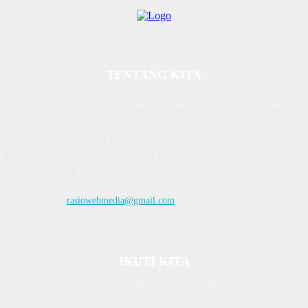
TENTANG KITA
Diterbitkan | Dikelola : PT. Laksana Rasio Media Inovasi | Pengesahan
Kemenkum HAM, No AHU 59522. AH. 01.01 Tahun 2018. Alamat : Town
House Cluster Puri Melati Blok A No. 2B, Batam Centre, Batam, Kepulauan
Riau Media rasio.co telah terverifikasi administrasi dan faktual oleh
dewanpers dengan ID 9564
Hubungi kami:
rasiowebmedia@gmail.com
IKUTI KITA