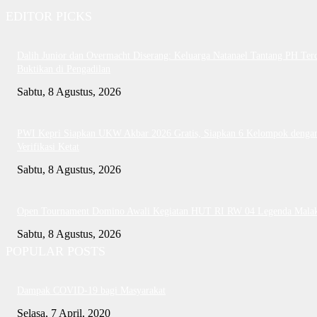
EDITOR PICKS
Dalih Junior dan Overmacht Diserang: Keluarga Natanael Tantang PH Te
Buktikan di Pengadilan
Sabtu, 8 Agustus, 2026
PWI Kepri Siapkan UKW Akbar 2026 Gratis, Siapkan 6 Kelompok denga
Verifikasi Ketat
Sabtu, 8 Agustus, 2026
Open Tournament Domino Awali Kegiatan HUT RI RW 04 Legenda Mala
Sabtu, 8 Agustus, 2026
POPULAR POSTS
Dampak COVID-19 bagi Masyarakat
Selasa, 7 April, 2020