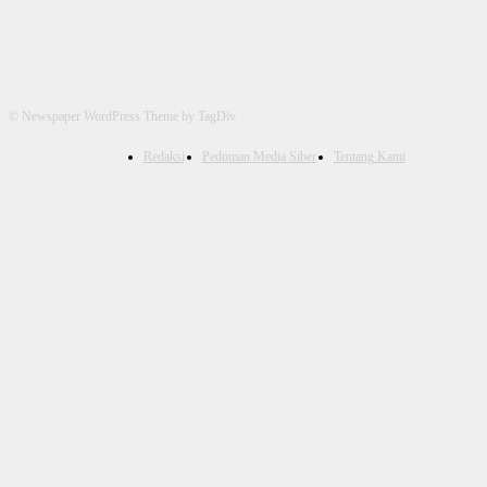
© Newspaper WordPress Theme by TagDiv
Redaksi
Pedoman Media Siber
Tentang Kami