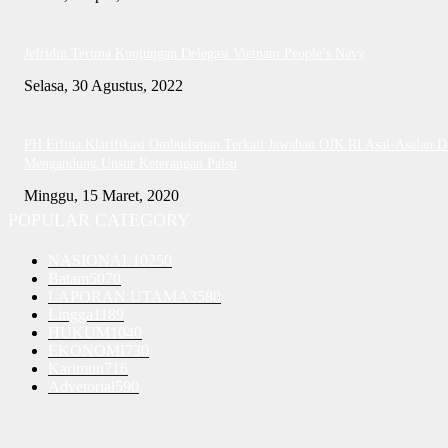
Jefridin Terima Kunjungan Delegasi Vietnam People’s Navy
Selasa, 30 Agustus, 2022
PH Erlina Klarifikasi Ombudsman Terkait Jawaban OJK RI Asal-Asalan D
Mengandung Unsur Keterangan Palsu
Minggu, 15 Maret, 2020
POPULAR CATEGORY
NASIONAL
10250
Batam
5070
LAPORAN UTAMA
3580
Lingga
1189
HUKUM
1040
EKONOMI
730
Karimun
716
Advetorial
590