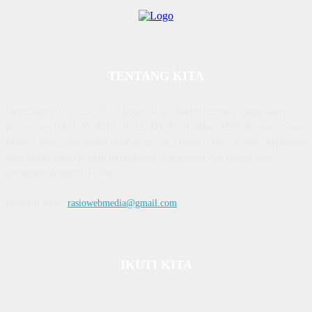
TENTANG KITA
Diterbitkan | Dikelola : PT. Laksana Rasio Media Inovasi | Pengesahan
Kemenkum HAM, No AHU 59522. AH. 01.01 Tahun 2018. Alamat : Town
House Cluster Puri Melati Blok A No. 2B, Batam Centre, Batam, Kepulauan
Riau Media rasio.co telah terverifikasi administrasi dan faktual oleh
dewanpers dengan ID 9564
Hubungi kami:
rasiowebmedia@gmail.com
IKUTI KITA