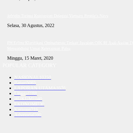
Jefridin Terima Kunjungan Delegasi Vietnam People’s Navy
Selasa, 30 Agustus, 2022
PH Erlina Klarifikasi Ombudsman Terkait Jawaban OJK RI Asal-Asalan D
Mengandung Unsur Keterangan Palsu
Minggu, 15 Maret, 2020
POPULAR CATEGORY
NASIONAL
10250
Batam
5065
LAPORAN UTAMA
3576
Lingga
1188
HUKUM
1040
EKONOMI
730
Karimun
716
Advetorial
590