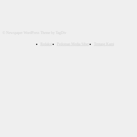
© Newspaper WordPress Theme by TagDiv
Redaksi
Pedoman Media Siber
Tentang Kami