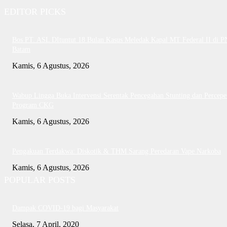
EDITOR PICKS
Bos PT. ASL DItuntut 18 Bulan Kasus Meledak Kapal MT Federal II di P
Batam
Kamis, 6 Agustus, 2026
Wabup Lingga Buka Intervensi Serentak Pencegahan Stunting dan Percepe
Program CKG
Kamis, 6 Agustus, 2026
Pengakuan Terdakwa: Diskotik & THM Sarang Peredaran Vape Narkoba
Kamis, 6 Agustus, 2026
POPULAR POSTS
Dampak COVID-19 bagi Masyarakat
Selasa, 7 April, 2020