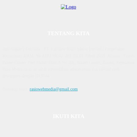
TENTANG KITA
Diterbitkan | Dikelola : PT. Laksana Rasio Media Inovasi | Pengesahan
Kemenkum HAM, No AHU 59522. AH. 01.01 Tahun 2018. Alamat : Town
House Cluster Puri Melati Blok A No. 2B, Batam Centre, Batam, Kepulauan
Riau Media rasio.co telah terverifikasi administrasi dan faktual oleh
dewanpers dengan ID 9564
Hubungi kami:
rasiowebmedia@gmail.com
IKUTI KITA