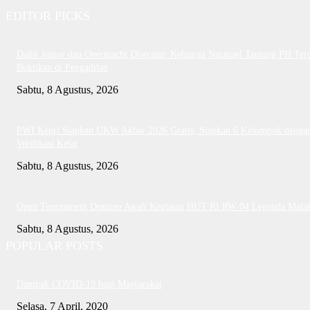
EDITOR PICKS
Dalih Junior dan Overmacht Diserang: Keluarga Natanael Tantang PH Te
Buktikan di Pengadilan
Sabtu, 8 Agustus, 2026
PWI Kepri Siapkan UKW Akbar 2026 Gratis, Siapkan 6 Kelompok denga
Verifikasi Ketat
Sabtu, 8 Agustus, 2026
Open Tournament Domino Awali Kegiatan HUT RI RW 04 Legenda Mala
Sabtu, 8 Agustus, 2026
POPULAR POSTS
Dampak COVID-19 bagi Masyarakat
Selasa, 7 April, 2020