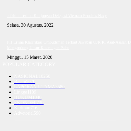
Jefridin Terima Kunjungan Delegasi Vietnam People’s Navy
Selasa, 30 Agustus, 2022
PH Erlina Klarifikasi Ombudsman Terkait Jawaban OJK RI Asal-Asalan D
Mengandung Unsur Keterangan Palsu
Minggu, 15 Maret, 2020
POPULAR CATEGORY
NASIONAL
10250
Batam
5070
LAPORAN UTAMA
3580
Lingga
1189
HUKUM
1040
EKONOMI
730
Karimun
716
Advetorial
590