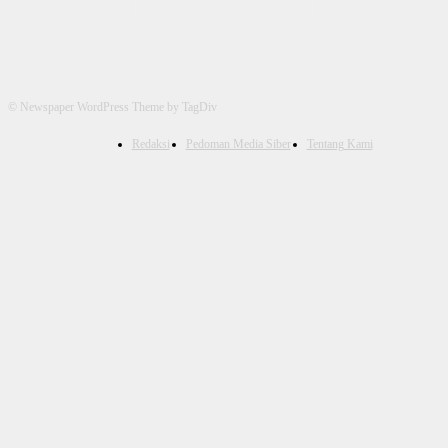
© Newspaper WordPress Theme by TagDiv
Redaksi
Pedoman Media Siber
Tentang Kami