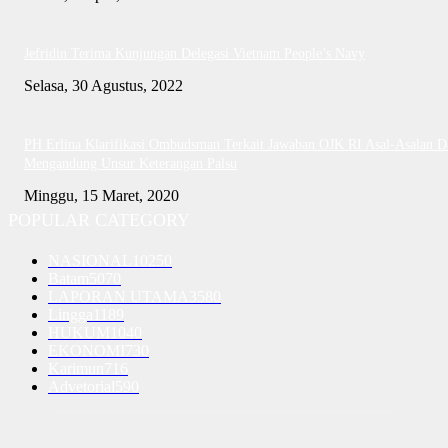
Jefridin Terima Kunjungan Delegasi Vietnam People’s Navy
Selasa, 30 Agustus, 2022
PH Erlina Klarifikasi Ombudsman Terkait Jawaban OJK RI Asal-Asalan D
Mengandung Unsur Keterangan Palsu
Minggu, 15 Maret, 2020
POPULAR CATEGORY
NASIONAL
10250
Batam
5070
LAPORAN UTAMA
3580
Lingga
1189
HUKUM
1040
EKONOMI
730
Karimun
716
Advetorial
590