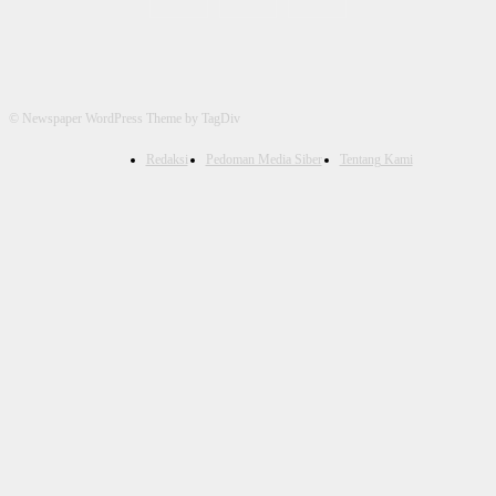
© Newspaper WordPress Theme by TagDiv
Redaksi
Pedoman Media Siber
Tentang Kami