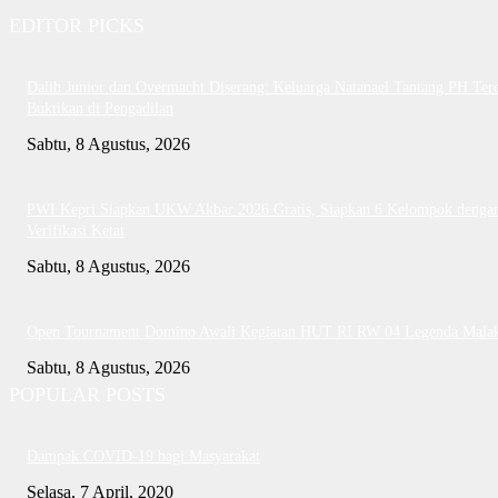
EDITOR PICKS
Dalih Junior dan Overmacht Diserang: Keluarga Natanael Tantang PH Te
Buktikan di Pengadilan
Sabtu, 8 Agustus, 2026
PWI Kepri Siapkan UKW Akbar 2026 Gratis, Siapkan 6 Kelompok denga
Verifikasi Ketat
Sabtu, 8 Agustus, 2026
Open Tournament Domino Awali Kegiatan HUT RI RW 04 Legenda Mala
Sabtu, 8 Agustus, 2026
POPULAR POSTS
Dampak COVID-19 bagi Masyarakat
Selasa, 7 April, 2020