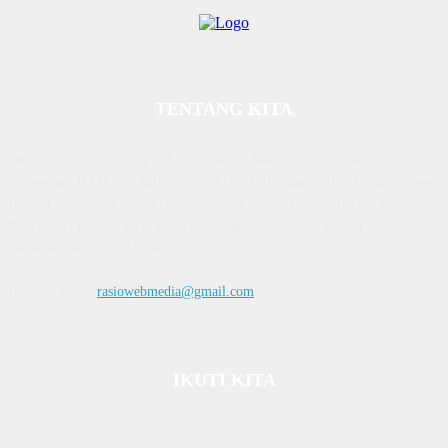
TENTANG KITA
Diterbitkan | Dikelola : PT. Laksana Rasio Media Inovasi | Pengesahan
Kemenkum HAM, No AHU 59522. AH. 01.01 Tahun 2018. Alamat : Town
House Cluster Puri Melati Blok A No. 2B, Batam Centre, Batam, Kepulauan
Riau Media rasio.co telah terverifikasi administrasi dan faktual oleh
dewanpers dengan ID 9564
Hubungi kami:
rasiowebmedia@gmail.com
IKUTI KITA