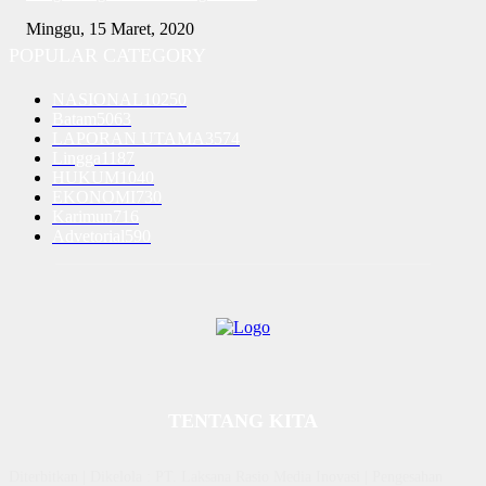
Minggu, 15 Maret, 2020
POPULAR CATEGORY
NASIONAL
10250
Batam
5063
LAPORAN UTAMA
3574
Lingga
1187
HUKUM
1040
EKONOMI
730
Karimun
716
Advetorial
590
TENTANG KITA
Diterbitkan | Dikelola : PT. Laksana Rasio Media Inovasi | Pengesahan