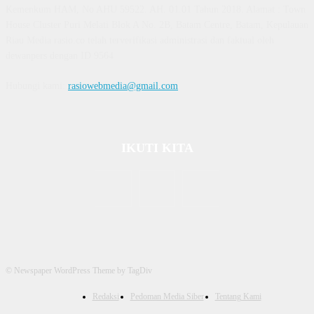
Kemenkum HAM, No AHU 59522. AH. 01.01 Tahun 2018. Alamat : Town
House Cluster Puri Melati Blok A No. 2B, Batam Centre, Batam, Kepulauan
Riau Media rasio.co telah terverifikasi administrasi dan faktual oleh
dewanpers dengan ID 9564
Hubungi kami:
rasiowebmedia@gmail.com
IKUTI KITA
© Newspaper WordPress Theme by TagDiv
Redaksi
Pedoman Media Siber
Tentang Kami