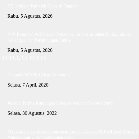
HH Jaringan Pemasok Ganja di Tangkap
Rabu, 5 Agustus, 2026
PWI Pusat dan AFPI Gelar Workshop Jurnalistik Bahas Pindar, Inklusi
Keuangan, dan Perlindungan Publik
Rabu, 5 Agustus, 2026
POPULAR POSTS
Dampak COVID-19 bagi Masyarakat
Selasa, 7 April, 2020
Jefridin Terima Kunjungan Delegasi Vietnam People’s Navy
Selasa, 30 Agustus, 2022
PH Erlina Klarifikasi Ombudsman Terkait Jawaban OJK RI Asal-Asalan D
Mengandung Unsur Keterangan Palsu