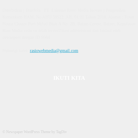
Diterbitkan | Dikelola : PT. Laksana Rasio Media Inovasi | Pengesahan
Kemenkum HAM, No AHU 59522. AH. 01.01 Tahun 2018. Alamat : Town
House Cluster Puri Melati Blok A No. 2B, Batam Centre, Batam, Kepulauan
Riau Media rasio.co telah terverifikasi administrasi dan faktual oleh
dewanpers dengan ID 9564
Hubungi kami:
rasiowebmedia@gmail.com
IKUTI KITA
© Newspaper WordPress Theme by TagDiv