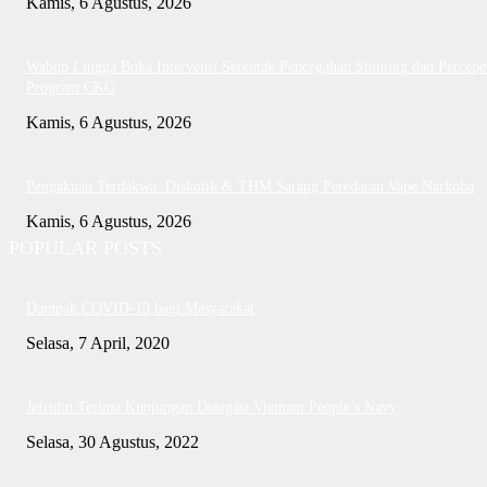
Kamis, 6 Agustus, 2026
Wabup Lingga Buka Intervensi Serentak Pencegahan Stunting dan Percepe
Program CKG
Kamis, 6 Agustus, 2026
Pengakuan Terdakwa: Diskotik & THM Sarang Peredaran Vape Narkoba
Kamis, 6 Agustus, 2026
POPULAR POSTS
Dampak COVID-19 bagi Masyarakat
Selasa, 7 April, 2020
Jefridin Terima Kunjungan Delegasi Vietnam People’s Navy
Selasa, 30 Agustus, 2022