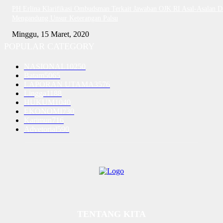
PH Erlina Klarifikasi Ombudsman Terkait Jawaban OJK RI Asal-Asalan D
Mengandung Unsur Keterangan Palsu
Minggu, 15 Maret, 2020
POPULAR CATEGORY
NASIONAL
10250
Batam
5065
LAPORAN UTAMA
3576
Lingga
1188
HUKUM
1040
EKONOMI
730
Karimun
716
Advetorial
590
TENTANG KITA