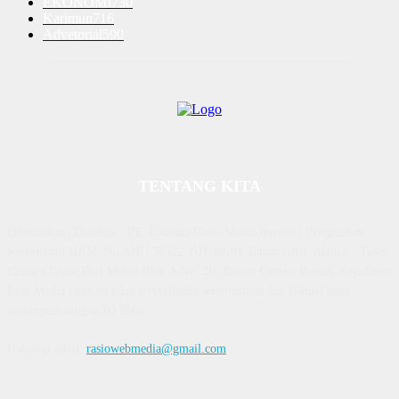
EKONOMI
730
Karimun
716
Advetorial
590
TENTANG KITA
Diterbitkan | Dikelola : PT. Laksana Rasio Media Inovasi | Pengesahan
Kemenkum HAM, No AHU 59522. AH. 01.01 Tahun 2018. Alamat : Town
House Cluster Puri Melati Blok A No. 2B, Batam Centre, Batam, Kepulauan
Riau Media rasio.co telah terverifikasi administrasi dan faktual oleh
dewanpers dengan ID 9564
Hubungi kami:
rasiowebmedia@gmail.com