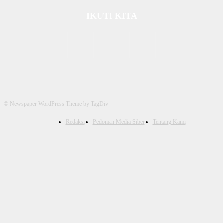
IKUTI KITA
© Newspaper WordPress Theme by TagDiv
Redaksi
Pedoman Media Siber
Tentang Kami