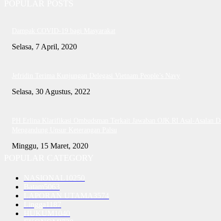
POPULAR POSTS
Dampak COVID-19 bagi Masyarakat
Selasa, 7 April, 2020
Jefridin Terima Kunjungan Delegasi Vietnam People’s Navy
Selasa, 30 Agustus, 2022
PH Erlina Klarifikasi Ombudsman Terkait Jawaban OJK RI Asal-Asalan D
Mengandung Unsur Keterangan Palsu
Minggu, 15 Maret, 2020
POPULAR CATEGORY
NASIONAL
10250
Batam
5063
LAPORAN UTAMA
3574
Lingga
1187
HUKUM
1040