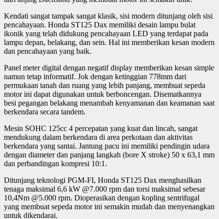
Kendati sangat tampak sangat klasik, sisi modern ditunjang oleh sisi
pencahayaan. Honda ST125 Dax memiliki desain lampu bulat
ikonik yang telah didukung pencahayaan LED yang terdapat pada
lampu depan, belakang, dan sein. Hal ini memberikan kesan modern
dan pencahayaan yang baik.
Panel meter digital dengan negatif display memberikan kesan simple
namun tetap informatif. Jok dengan ketinggian 778mm dari
permukaan tanah dan ruang yang lebih panjang, membuat sepeda
motor ini dapat digunakan untuk berboncengan. Disematkannya
besi pegangan belakang menambah kenyamanan dan keamanan saat
berkendara secara tandem.
Mesin SOHC 125cc 4 percepatan yang kuat dan lincah, sangat
mendukung dalam berkendara di area perkotaan dan aktivitas
berkendara yang santai. Jantung pacu ini memiliki pendingin udara
dengan diameter dan panjang langkah (bore X stroke) 50 x 63,1 mm
dan perbandingan kompresi 10:1.
Ditunjang teknologi PGM-FI, Honda ST125 Dax menghasilkan
tenaga maksimal 6,6 kW @7.000 rpm dan torsi maksimal sebesar
10,4Nm @5.000 rpm. Dioperasikan dengan kopling sentrifugal
yang membuat sepeda motor ini semakin mudah dan menyenangkan
untuk dikendarai.