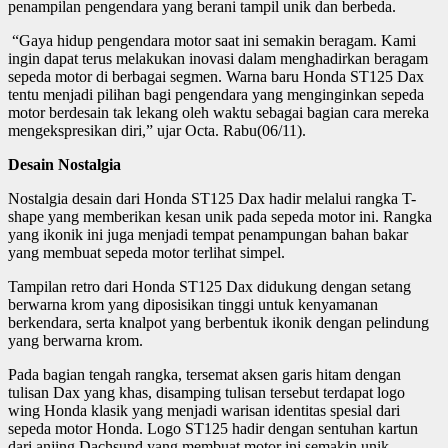
penampilan pengendara yang berani tampil unik dan berbeda.
“Gaya hidup pengendara motor saat ini semakin beragam. Kami
ingin dapat terus melakukan inovasi dalam menghadirkan beragam
sepeda motor di berbagai segmen. Warna baru Honda ST125 Dax
tentu menjadi pilihan bagi pengendara yang menginginkan sepeda
motor berdesain tak lekang oleh waktu sebagai bagian cara mereka
mengekspresikan diri,” ujar Octa. Rabu(06/11).
Desain Nostalgia
Nostalgia desain dari Honda ST125 Dax hadir melalui rangka T-
shape yang memberikan kesan unik pada sepeda motor ini. Rangka
yang ikonik ini juga menjadi tempat penampungan bahan bakar
yang membuat sepeda motor terlihat simpel.
Tampilan retro dari Honda ST125 Dax didukung dengan setang
berwarna krom yang diposisikan tinggi untuk kenyamanan
berkendara, serta knalpot yang berbentuk ikonik dengan pelindung
yang berwarna krom.
Pada bagian tengah rangka, tersemat aksen garis hitam dengan
tulisan Dax yang khas, disamping tulisan tersebut terdapat logo
wing Honda klasik yang menjadi warisan identitas spesial dari
sepeda motor Honda. Logo ST125 hadir dengan sentuhan kartun
dari anjing Dachsund yang membuat motor ini semakin unik.