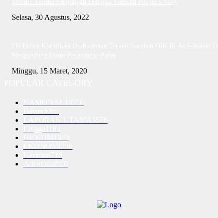
Jefridin Terima Kunjungan Delegasi Vietnam People’s Navy
Selasa, 30 Agustus, 2022
PH Erlina Klarifikasi Ombudsman Terkait Jawaban OJK RI Asal-Asalan D
Mengandung Unsur Keterangan Palsu
Minggu, 15 Maret, 2020
POPULAR CATEGORY
NASIONAL
10250
Batam
5065
LAPORAN UTAMA
3576
Lingga
1189
HUKUM
1040
EKONOMI
730
Karimun
716
Advetorial
590