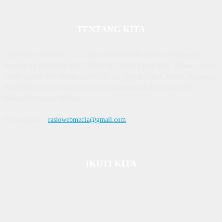
TENTANG KITA
Diterbitkan | Dikelola : PT. Laksana Rasio Media Inovasi | Pengesahan
Kemenkum HAM, No AHU 59522. AH. 01.01 Tahun 2018. Alamat : Town
House Cluster Puri Melati Blok A No. 2B, Batam Centre, Batam, Kepulauan
Riau Media rasio.co telah terverifikasi administrasi dan faktual oleh
dewanpers dengan ID 9564
Hubungi kami:
rasiowebmedia@gmail.com
IKUTI KITA