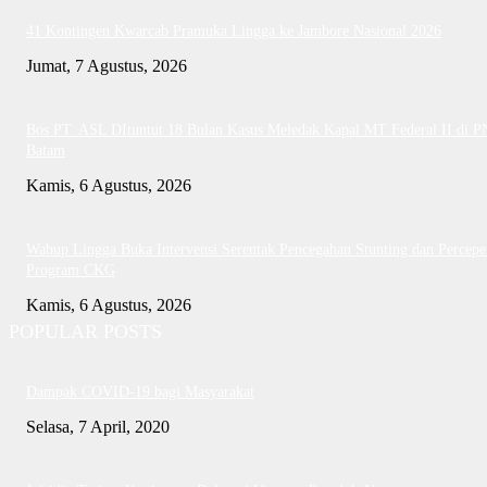
41 Kontingen Kwarcab Pramuka Lingga ke Jambore Nasional 2026
Jumat, 7 Agustus, 2026
Bos PT. ASL DItuntut 18 Bulan Kasus Meledak Kapal MT Federal II di P
Batam
Kamis, 6 Agustus, 2026
Wabup Lingga Buka Intervensi Serentak Pencegahan Stunting dan Percepe
Program CKG
Kamis, 6 Agustus, 2026
POPULAR POSTS
Dampak COVID-19 bagi Masyarakat
Selasa, 7 April, 2020