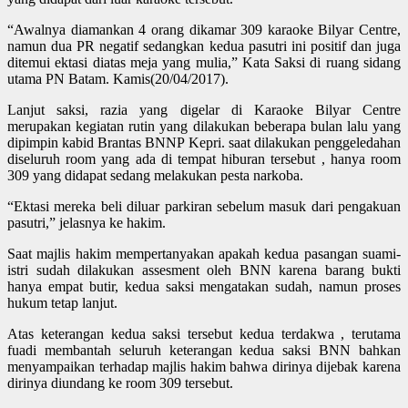
“Awalnya diamankan 4 orang dikamar 309 karaoke Bilyar Centre,
namun dua PR negatif sedangkan kedua pasutri ini positif dan juga
ditemui ektasi diatas meja yang mulia,” Kata Saksi di ruang sidang
utama PN Batam. Kamis(20/04/2017).
Lanjut saksi, razia yang digelar di Karaoke Bilyar Centre
merupakan kegiatan rutin yang dilakukan beberapa bulan lalu yang
dipimpin kabid Brantas BNNP Kepri. saat dilakukan penggeledahan
diseluruh room yang ada di tempat hiburan tersebut , hanya room
309 yang didapat sedang melakukan pesta narkoba.
“Ektasi mereka beli diluar parkiran sebelum masuk dari pengakuan
pasutri,” jelasnya ke hakim.
Saat majlis hakim mempertanyakan apakah kedua pasangan suami-
istri sudah dilakukan assesment oleh BNN karena barang bukti
hanya empat butir, kedua saksi mengatakan sudah, namun proses
hukum tetap lanjut.
Atas keterangan kedua saksi tersebut kedua terdakwa , terutama
fuadi membantah seluruh keterangan kedua saksi BNN bahkan
menyampaikan terhadap majlis hakim bahwa dirinya dijebak karena
dirinya diundang ke room 309 tersebut.