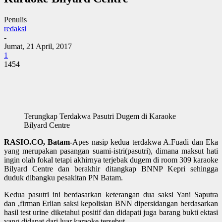
Penulis
redaksi
-
Jumat, 21 April, 2017
1
1454
Terungkap Terdakwa Pasutri Dugem di Karaoke
Bilyard Centre
RASIO.CO, Batam-
Apes nasip kedua terdakwa A.Fuadi dan Eka
yang merupakan pasangan suami-istri(pasutri), dimana maksut hati
ingin olah fokal tetapi akhirnya terjebak dugem di room 309 karaoke
Bilyard Centre dan berakhir ditangkap BNNP Kepri sehingga
duduk dibangku pesakitan PN Batam.
Kedua pasutri ini berdasarkan keterangan dua saksi Yani Saputra
dan ,firman Erlian saksi kepolisian BNN dipersidangan berdasarkan
hasil test urine diketahui positif dan didapati juga barang bukti ektasi
yang didapat dari luar karaoke tersebut.