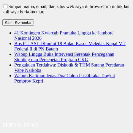
Simpan nama, email, dan situs web saya di browser ini untuk lain
kali saya berkomentar.
41 Kontingen Kwarcab Pramuka Lingga ke Jambore
Nasional 2026
Bos PT. ASL DItuntut 18 Bulan Kasus Meledak Kapal MT
Federal II di PN Batam
Wabup Lingga Buka Intervensi Serentak Pencegahan
Stunting dan Percepetan Program CKG
Pengakuan Terdakwa: Diskotik & THM Sarang Peredaran
Vape Narkoba
Wabup Karimun lepas Dua Calon Paskibraka Tingkat
Pemprov Kepri
EDITOR PICKS