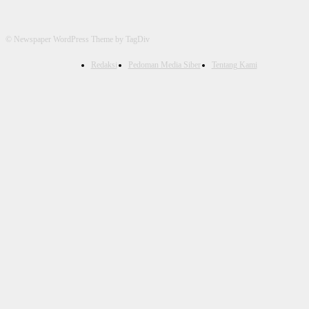
© Newspaper WordPress Theme by TagDiv
Redaksi
Pedoman Media Siber
Tentang Kami