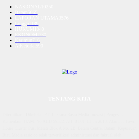
NASIONAL
10250
Batam
5065
LAPORAN UTAMA
3576
Lingga
1189
HUKUM
1040
EKONOMI
730
Karimun
716
Advetorial
590
TENTANG KITA
Diterbitkan | Dikelola : PT. Laksana Rasio Media Inovasi | Pengesahan
Kemenkum HAM, No AHU 59522. AH. 01.01 Tahun 2018. Alamat : Town
House Cluster Puri Melati Blok A No. 2B, Batam Centre, Batam, Kepulauan
Riau Media rasio.co telah terverifikasi administrasi dan faktual oleh