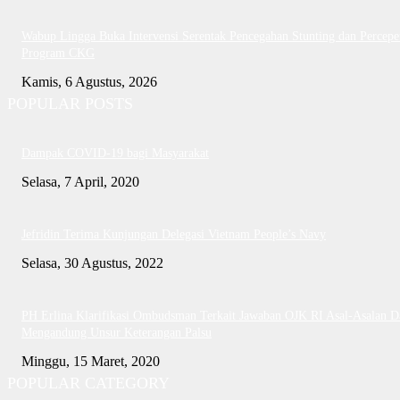
Wabup Lingga Buka Intervensi Serentak Pencegahan Stunting dan Percepe
Program CKG
Kamis, 6 Agustus, 2026
POPULAR POSTS
Dampak COVID-19 bagi Masyarakat
Selasa, 7 April, 2020
Jefridin Terima Kunjungan Delegasi Vietnam People’s Navy
Selasa, 30 Agustus, 2022
PH Erlina Klarifikasi Ombudsman Terkait Jawaban OJK RI Asal-Asalan D
Mengandung Unsur Keterangan Palsu
Minggu, 15 Maret, 2020
POPULAR CATEGORY