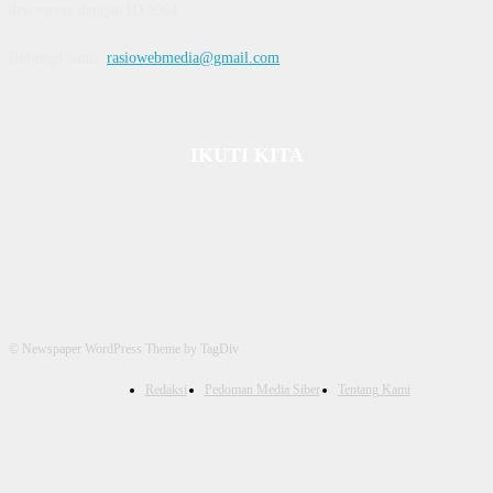
dewanpers dengan ID 9564
Hubungi kami:
rasiowebmedia@gmail.com
IKUTI KITA
© Newspaper WordPress Theme by TagDiv
Redaksi
Pedoman Media Siber
Tentang Kami