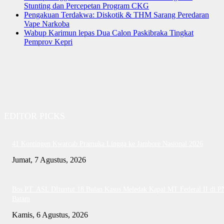
Stunting dan Percepetan Program CKG
Pengakuan Terdakwa: Diskotik & THM Sarang Peredaran
Vape Narkoba
Wabup Karimun lepas Dua Calon Paskibraka Tingkat
Pemprov Kepri
EDITOR PICKS
41 Kontingen Kwarcab Pramuka Lingga ke Jambore Nasional 2026
Jumat, 7 Agustus, 2026
Bos PT. ASL DItuntut 18 Bulan Kasus Meledak Kapal MT Federal II di P
Batam
Kamis, 6 Agustus, 2026