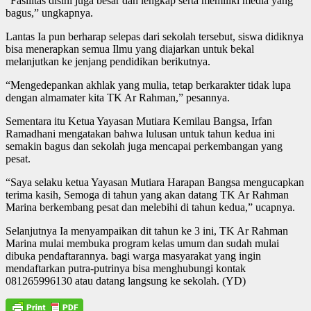
“Fasilitas disini juga besar dan lengkap serta memiliki media yang
bagus,” ungkapnya.
Lantas Ia pun berharap selepas dari sekolah tersebut, siswa didiknya
bisa menerapkan semua Ilmu yang diajarkan untuk bekal
melanjutkan ke jenjang pendidikan berikutnya.
“Mengedepankan akhlak yang mulia, tetap berkarakter tidak lupa
dengan almamater kita TK Ar Rahman,” pesannya.
Sementara itu Ketua Yayasan Mutiara Kemilau Bangsa, Irfan
Ramadhani mengatakan bahwa lulusan untuk tahun kedua ini
semakin bagus dan sekolah juga mencapai perkembangan yang
pesat.
“Saya selaku ketua Yayasan Mutiara Harapan Bangsa mengucapkan
terima kasih, Semoga di tahun yang akan datang TK Ar Rahman
Marina berkembang pesat dan melebihi di tahun kedua,” ucapnya.
Selanjutnya Ia menyampaikan dit tahun ke 3 ini, TK Ar Rahman
Marina mulai membuka program kelas umum dan sudah mulai
dibuka pendaftarannya. bagi warga masyarakat yang ingin
mendaftarkan putra-putrinya bisa menghubungi kontak
081265996130 atau datang langsung ke sekolah. (YD)