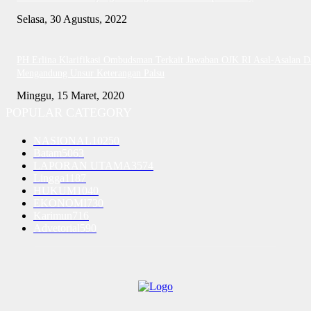
Selasa, 30 Agustus, 2022
PH Erlina Klarifikasi Ombudsman Terkait Jawaban OJK RI Asal-Asalan D
Mengandung Unsur Keterangan Palsu
Minggu, 15 Maret, 2020
POPULAR CATEGORY
NASIONAL
10250
Batam
5063
LAPORAN UTAMA
3574
Lingga
1187
HUKUM
1040
EKONOMI
730
Karimun
716
Advetorial
590