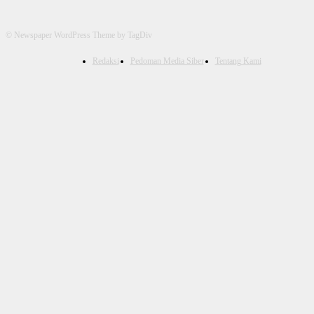
© Newspaper WordPress Theme by TagDiv
Redaksi
Pedoman Media Siber
Tentang Kami