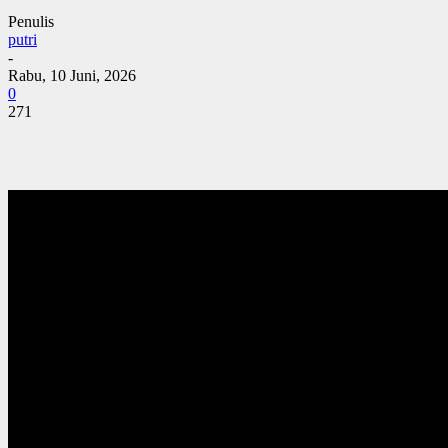
Penulis
putri
-
Rabu, 10 Juni, 2026
0
271