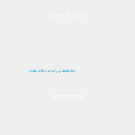
TENTANG KITA
Diterbitkan | Dikelola : PT. Laksana Rasio Media Inovasi | Pengesahan
Kemenkum HAM, No AHU 59522. AH. 01.01 Tahun 2018. Alamat : Town
House Cluster Puri Melati Blok A No. 2B, Batam Centre, Batam, Kepulauan
Riau Media rasio.co telah terverifikasi administrasi dan faktual oleh
dewanpers dengan ID 9564
Hubungi kami:
rasiowebmedia@gmail.com
IKUTI KITA