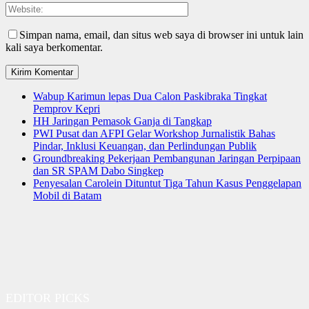
Simpan nama, email, dan situs web saya di browser ini untuk lain
kali saya berkomentar.
Wabup Karimun lepas Dua Calon Paskibraka Tingkat
Pemprov Kepri
HH Jaringan Pemasok Ganja di Tangkap
PWI Pusat dan AFPI Gelar Workshop Jurnalistik Bahas
Pindar, Inklusi Keuangan, dan Perlindungan Publik
Groundbreaking Pekerjaan Pembangunan Jaringan Perpipaan
dan SR SPAM Dabo Singkep
Penyesalan Carolein Dituntut Tiga Tahun Kasus Penggelapan
Mobil di Batam
EDITOR PICKS