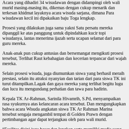
Acara yang dihadiri 34 wisudawan dengan didampingi oleh wali
murid masing-masing itu, dikemas dengan cukup menarik dan
terkesan khidmat layaknya acara wisuda sarjana, dimana Para
wisudawan kecil ini dipakaikan baju Toga lengkap.
Prosesi yang dilakukan juga sama yakni Satu persatu mereka
dipanggil ke atas panggung untuk dipindahkan kucir topi
wisudanya, lantas menerima ijazah serta ucapan selamat dari para
guru mereka.
Anak-anak pun cukup antusias dan bersemangat mengikuti prosesi
tersebut, Terlihat Raut kebahagian dan kecerian terpancar dari wajah
mereka.
Selain prosesi wisuda, juga diumumkan siswa yang berhasil meraih
prestasi, selain itu atraksi nyanyian dan tarian dari para siswa TK ini
turut ditampilkan.Lagak dan gaya mereka yang terlihat begitu lugu
dan lucu itu mengundang perhatian dan tawa para hadirin.
Kepala TK Ar-Rahman, Sarinila Hivamrih, S.Pd, menyampaikan
rasa syukurnya atas kelancaran acara tersebut. Dan mengungkapkan
bahwa acara Wisuda angkatan siswa TK Ar Rahman Marina
tersebut sengaja mengambil tempat di Golden Prawn dengan
pertimbangan agar dapat terjangkau oleh para wali murid.