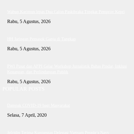
Wabup Karimun lepas Dua Calon Paskibraka Tingkat Pemprov Kepri
Rabu, 5 Agustus, 2026
HH Jaringan Pemasok Ganja di Tangkap
Rabu, 5 Agustus, 2026
PWI Pusat dan AFPI Gelar Workshop Jurnalistik Bahas Pindar, Inklusi
Keuangan, dan Perlindungan Publik
Rabu, 5 Agustus, 2026
POPULAR POSTS
Dampak COVID-19 bagi Masyarakat
Selasa, 7 April, 2020
Jefridin Terima Kunjungan Delegasi Vietnam People’s Navy