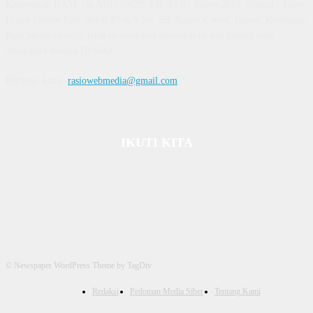
Kemenkum HAM, No AHU 59522. AH. 01.01 Tahun 2018. Alamat : Town
House Cluster Puri Melati Blok A No. 2B, Batam Centre, Batam, Kepulauan
Riau Media rasio.co telah terverifikasi administrasi dan faktual oleh
dewanpers dengan ID 9564
Hubungi kami:
rasiowebmedia@gmail.com
IKUTI KITA
© Newspaper WordPress Theme by TagDiv
Redaksi
Pedoman Media Siber
Tentang Kami