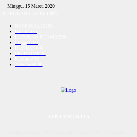
Minggu, 15 Maret, 2020
POPULAR CATEGORY
NASIONAL
10250
Batam
5075
LAPORAN UTAMA
3584
Lingga
1189
HUKUM
1040
EKONOMI
730
Karimun
716
Advetorial
590
TENTANG KITA
Diterbitkan | Dikelola : PT. Laksana Rasio Media Inovasi | Pengesahan