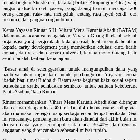
mendatangkan Sin sie dari Jakarta (Dokter Akupungtur Cina) yang
langsung diserbu oleh pasien, yang datang hampir mencapai 200
orang dengan rata- rata mengeluh tentang rasa nyeri sendi, otot
imsomia, dan ganguan organ tubuh.
Ketua Yayasan Rinuar S.H. Vihara Metta Karunia Abadi (BATAM)
dalam wawancaranya mengatakan, Yayasan Guang Ji adalah sebuah
organisasi yang bergerak di bidang sosial, lebih menitik beratkan
kepada carity development yang memberikan edukasi cinta kasih,
empati, dan rasa cinta secara universal, karena motto Guang Ji itu
sendiri adalah berbagi kebahagian.
“Bazar amal di selenggarakan untuk mengumpulkan dana yang
nantinya akan digunakan untuk pembangunan Yayasan tempat
ibadah bagi umat Budha di Batam serta kegiatan bakti-sosial seperti
pengobatan gratis, pembagian sembako, untuk bantuan kebeberapa
Panti-Asuhan,“kata Rinuar.
Rinuar menambahkan, Vihara Metta Karunia Abadi akan dibangun
diatas tanah dengan luas 300 m2 lantai 4 dimana ruang paling atas
akan digunakan sebagai ruang serbaguna dan tempat beribadat. Saat
ini rencananya pembangunan baru akan dimulai dari akhir bulan ini
dengan dana yang terkumpul sudah ada 30-40% dari rencana
anggaran yang direncanakan sebesar 4 milyar rupiah.