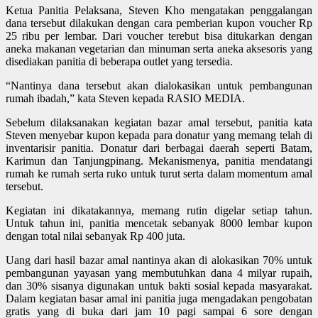
Ketua Panitia Pelaksana, Steven Kho mengatakan penggalangan
dana tersebut dilakukan dengan cara pemberian kupon voucher Rp
25 ribu per lembar. Dari voucher terebut bisa ditukarkan dengan
aneka makanan vegetarian dan minuman serta aneka aksesoris yang
disediakan panitia di beberapa outlet yang tersedia.
“Nantinya dana tersebut akan dialokasikan untuk pembangunan
rumah ibadah,” kata Steven kepada RASIO MEDIA.
Sebelum dilaksanakan kegiatan bazar amal tersebut, panitia kata
Steven menyebar kupon kepada para donatur yang memang telah di
inventarisir panitia. Donatur dari berbagai daerah seperti Batam,
Karimun dan Tanjungpinang. Mekanismenya, panitia mendatangi
rumah ke rumah serta ruko untuk turut serta dalam momentum amal
tersebut.
Kegiatan ini dikatakannya, memang rutin digelar setiap tahun.
Untuk tahun ini, panitia mencetak sebanyak 8000 lembar kupon
dengan total nilai sebanyak Rp 400 juta.
Uang dari hasil bazar amal nantinya akan di alokasikan 70% untuk
pembangunan yayasan yang membutuhkan dana 4 milyar rupaih,
dan 30% sisanya digunakan untuk bakti sosial kepada masyarakat.
Dalam kegiatan basar amal ini panitia juga mengadakan pengobatan
gratis yang di buka dari jam 10 pagi sampai 6 sore dengan