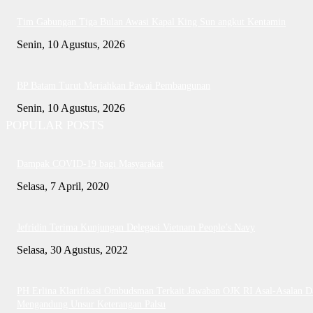
Tim Gabungan Tiga Bulan Awasi Kapal King Sun angkut Kentamin
Senin, 10 Agustus, 2026
BP Batam Turut Meriahkan Pawai Pembangunan
Senin, 10 Agustus, 2026
POPULAR POSTS
Dampak COVID-19 bagi Masyarakat
Selasa, 7 April, 2020
Jefridin Terima Kunjungan Delegasi Vietnam People’s Navy
Selasa, 30 Agustus, 2022
PH Erlina Klarifikasi Ombudsman Terkait Jawaban OJK RI Asal-Asalan D
Mengandung Unsur Keterangan Palsu