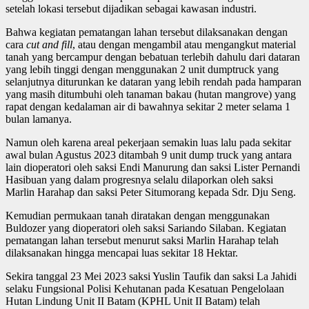
setelah lokasi tersebut dijadikan sebagai kawasan industri.
Bahwa kegiatan pematangan lahan tersebut dilaksanakan dengan
cara
cut and fill
, atau dengan mengambil atau mengangkut material
tanah yang bercampur dengan bebatuan terlebih dahulu dari dataran
yang lebih tinggi dengan menggunakan 2 unit dumptruck yang
selanjutnya diturunkan ke dataran yang lebih rendah pada hamparan
yang masih ditumbuhi oleh tanaman bakau (hutan mangrove) yang
rapat dengan kedalaman air di bawahnya sekitar 2 meter selama 1
bulan lamanya.
Namun oleh karena areal pekerjaan semakin luas lalu pada sekitar
awal bulan Agustus 2023 ditambah 9 unit dump truck yang antara
lain dioperatori oleh saksi Endi Manurung dan saksi Lister Pernandi
Hasibuan yang dalam progresnya selalu dilaporkan oleh saksi
Marlin Harahap dan saksi Peter Situmorang kepada Sdr. Dju Seng.
Kemudian permukaan tanah diratakan dengan menggunakan
Buldozer yang dioperatori oleh saksi Sariando Silaban. Kegiatan
pematangan lahan tersebut menurut saksi Marlin Harahap telah
dilaksanakan hingga mencapai luas sekitar 18 Hektar.
Sekira tanggal 23 Mei 2023 saksi Yuslin Taufik dan saksi La Jahidi
selaku Fungsional Polisi Kehutanan pada Kesatuan Pengelolaan
Hutan Lindung Unit II Batam (KPHL Unit II Batam) telah