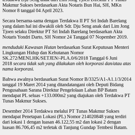
Makmur Sukses berdasarkan Akta Notaris Bun Hai, SH, MKn
Nomor 8 tanggal 04 April 2023.
Secara bersama-sama dengan Terdakwa II PT Sri Indah Barelang
yang dalam hal ini diwakili oleh Sdr. Dju Seng anak dari Lim Jong
Tjoen selaku Direktur PT Sri Indah Barelang berdasarkan Akta
Notaris Yondri Darto, SH Nomor 24 Tanggal 07 Nopember 2019.
menduduki Kawasan Hutan
berdasarkan Surat Keputusan Menteri
Lingkungan Hidup dan Kehutanan Nomor
SK.272/MENLHK/SETJEN/-PLA.0/6/2018 Tanggal 6 Juni
2018
secara tidak sah yang dilakukan oleh korporasi dan/atau atas
nama korporasi.
Bahwa awalnya berdasarkan Surat Nomor B/3325/A1-A1.1/3/2014
tanggal 19 Maret 2014 yang ditandatangani oleh Deputi Bidang
Pengusahaan Sarana Direktur Pengelolaan Lahan BP Batam
mendapat PL seluas +133.000m2 yang diajukan oleh Terdakwa PT
Tunas Makmur Sukses.
Desember 2014 Terdakwa melalui PT Tunas Makmur Sukses
mendapat Penetapan Lokasi (PL) Nomor 214020848 yang terdiri
dari lokasi 1 dengan luasan 46.122,55 m2 dan lokasi 2 dengan
luasan 86.706,45 m2 terletak di Tanjung Gundap Tembesi Batam.