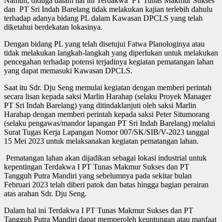
Namun, diduga dalam hal ini Terdakwa PT Tunas Makmur Sukses
dan PT Sri Indah Barelang tidak melakukan kajian terlebih dahulu
terhadap adanya bidang PL dalam Kawasan DPCLS yang telah
diketahui berdekatan lokasinya.
Dengan bidang PL yang telah disetujui Fatwa Planologinya atau
tidak melakukan langkah-langkah yang diperlukan untuk melakukan
pencegahan terhadap potensi terjadinya kegiatan pematangan lahan
yang dapat memasuki Kawasan DPCLS.
Saat itu Sdr. Dju Seng memulai kegiatan dengan memberi perintah
secara lisan kepada saksi Marlin Harahap (selaku Proyek Manager
PT Sri Indah Barelang) yang ditindaklanjuti oleh saksi Marlin
Harahap dengan memberi perintah kepada saksi Peter Situmorang
(selaku pengawas/mandor lapangan PT Sri Indah Barelang) melalui
Surat Tugas Kerja Lapangan Nomor 007/SK/SIB/V-2023 tanggal
15 Mei 2023 untuk melaksanakan kegiatan pematangan lahan.
Pematangan lahan akan dijadikan sebagai lokasi industrial untuk
kepentingan Terdakwa I PT Tunas Makmur Sukses dan PT
Tangguh Putra Mandiri yang sebelumnya pada sekitar bulan
Februari 2023 telah diberi patok dan batas hingga bagian perairan
atas arahan Sdr. Dju Seng.
Dalam hal ini Terdakwa I PT Tunas Makmur Sukses dan PT
Tangguh Putra Mandiri dapat memperoleh keuntungan atau manfaat