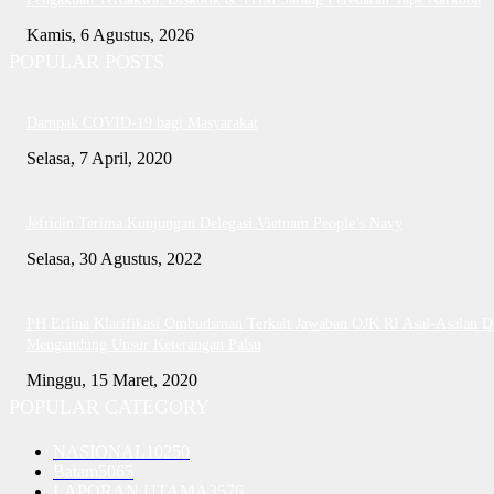
Kamis, 6 Agustus, 2026
POPULAR POSTS
Dampak COVID-19 bagi Masyarakat
Selasa, 7 April, 2020
Jefridin Terima Kunjungan Delegasi Vietnam People’s Navy
Selasa, 30 Agustus, 2022
PH Erlina Klarifikasi Ombudsman Terkait Jawaban OJK RI Asal-Asalan D
Mengandung Unsur Keterangan Palsu
Minggu, 15 Maret, 2020
POPULAR CATEGORY
NASIONAL
10250
Batam
5065
LAPORAN UTAMA
3576