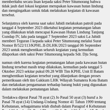
memberitahu secara lisan kepada saksi Peter Situmorang bahwa
tidak jauh dari lokasi kegiatan merupakan kawasan hutan lindung
dan mengingatkan untuk tidak melakukan kegiatan di kawasan
tersebut.
Selanjutnya oleh karena saat saksi Jahidi melakukan patroli pada
tanggal 4 September 2023 diketahui kegiatan pematangan lahan
yang dilakukan telah mencapai Kawasan Hutan Lindung Tanjung
Gundap IV, lalu pada tanggal 7 September 2023 saksi La Jahidi
memberi Teguran I kepada saksi Peter Situmorang melalui Surat
Nomor B/522/113/KPHL.II-DLHK/2023 tanggal 06 September
2023 untuk menghentikan seluruh kegiatan yang kemudian
dilaporkan oleh saksi Peter Situmorang kepada Sdr. Dju Seng.
namun oleh karena kegiatan pematangan lahan pada kawasan hutan
lindung tersebut masih tetap dilakukan, kemudian pada tanggal 5
Oktober 2023 sekitar pukul 09.28 WIB Tim KPHL Unit II Batam
menghentikan kegiatan tersebut yang dilanjutkan dengan proses
pemeriksaan oleh tim Gakkum LHK Wilayah Sumatera Kota Batam
dan melakukan pengamanan terhadap barang bukti yang digunakan
dalam melakukan pematangan lahan
.
Terdakwa dijerat Pasal 78 ayat (2) Jo Pasal 50 ayat (3) huruf a Jo
Pasal 78 ayat (14) Undang-Undang Nomor 41 Tahun 1999 tentang
Kehutanan, sebagaimana telah diubah dalam Paragraf 4 Kehutanan