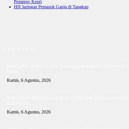
Pemprov Kepri
HH Jaringan Pemasok Ganja di Tangkap
EDITOR PICKS
Bos PT. ASL DItuntut 18 Bulan Kasus Meledak Kapal MT Federal II di P
Batam
Kamis, 6 Agustus, 2026
Wabup Lingga Buka Intervensi Serentak Pencegahan Stunting dan Percepe
Program CKG
Kamis, 6 Agustus, 2026
Pengakuan Terdakwa: Diskotik & THM Sarang Peredaran Vape Narkoba