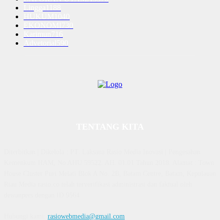
Lingga
1188
HUKUM
1040
EKONOMI
730
Karimun
716
Advetorial
590
TENTANG KITA
Diterbitkan | Dikelola : PT. Laksana Rasio Media Inovasi | Pengesahan
Kemenkum HAM, No AHU 59522. AH. 01.01 Tahun 2018. Alamat : Town
House Cluster Puri Melati Blok A No. 2B, Batam Centre, Batam, Kepulauan
Riau Media rasio.co telah terverifikasi administrasi dan faktual oleh
dewanpers dengan ID 9564
Hubungi kami:
rasiowebmedia@gmail.com