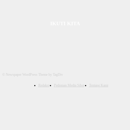
IKUTI KITA
© Newspaper WordPress Theme by TagDiv
Redaksi
Pedoman Media Siber
Tentang Kami