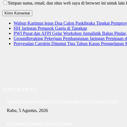
Simpan nama, email, dan situs web saya di browser ini untuk lain 
Wabup Karimun lepas Dua Calon Paskibraka Tingkat Pemprov
HH Jaringan Pemasok Ganja di Tangkap
PWI Pusat dan AFPI Gelar Workshop Jurnalistik Bahas Pindar,
Groundbreaking Pekerjaan Pembangunan Jaringan Perpipaan
Penyesalan Carolein Dituntut Tiga Tahun Kasus Penggelapan 
EDITOR PICKS
Wabup Karimun lepas Dua Calon Paskibraka Tingkat Pemprov Kepri
Rabu, 5 Agustus, 2026
HH Jaringan Pemasok Ganja di Tangkap