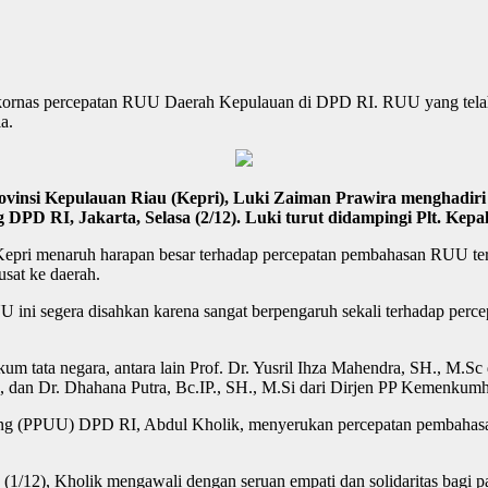
kornas percepatan RUU Daerah Kepulauan di DPD RI. RUU yang telah 
a.
vinsi Kepulauan Riau (Kepri), Luki Zaiman Prawira menghadiri 
I, Jakarta, Selasa (2/12). Luki turut didampingi Plt. Kepala I
i Kepri menaruh harapan besar terhadap percepatan pembahasan RUU ter
sat ke daerah.
UU ini segera disahkan karena sangat berpengaruh sekali terhadap perce
 tata negara, antara lain Prof. Dr. Yusril Ihza Mahendra, SH., M.Sc 
 dan Dr. Dhahana Putra, Bc.IP., SH., M.Si dari Dirjen PP Kemenkum
dang (PPUU) DPD RI, Abdul Kholik, menyerukan percepatan pembahas
1/12), Kholik mengawali dengan seruan empati dan solidaritas bagi p