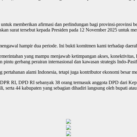
ntuk memberikan afirmasi dan perlindungan bagi provinsi-provinsi b
uskan surat tersebut kepada Presiden pada 12 November 2025 untuk m
mengawal hampir dua periode. Ini bukti komitmen kami terhadap daerah
emerintahan yang mampu menjawab ketimpangan akses, konektivitas, h
pintu gerbang perairan internasional dan kawasan strategis Indo-Pasif
pertahanan alami Indonesia, tetapi juga kontributor ekonomi besar me
an DPR RI, DPD RI sebanyak 38 orang termasuk anggota DPD dari Kepr
i, serta 44 kabupaten yang sebagian dihadiri langsung oleh bupati ata