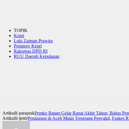
TOPIK
Kepri
Luki Zaiman Prawira
Pemprov Kepri
Rakornas DPD RI
RUU Daerah Kepulauan
Artikulli paraprak
Pemko Batam Gelar Rapat Akhir Tahun, Bahas Peng
Artikulli tjetër
Pengungsi di Aceh Mulai Terserang Penyakit, Faskes 