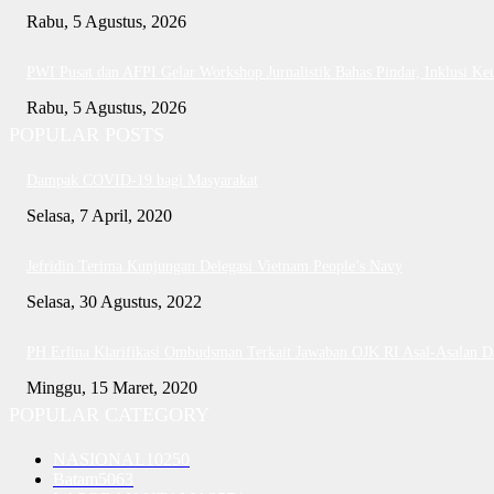
Rabu, 5 Agustus, 2026
PWI Pusat dan AFPI Gelar Workshop Jurnalistik Bahas Pindar, Inklusi Ke
Rabu, 5 Agustus, 2026
POPULAR POSTS
Dampak COVID-19 bagi Masyarakat
Selasa, 7 April, 2020
Jefridin Terima Kunjungan Delegasi Vietnam People’s Navy
Selasa, 30 Agustus, 2022
PH Erlina Klarifikasi Ombudsman Terkait Jawaban OJK RI Asal-Asalan 
Minggu, 15 Maret, 2020
POPULAR CATEGORY
NASIONAL
10250
Batam
5063