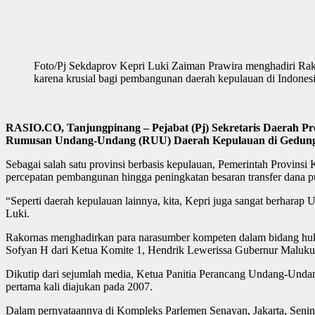
Foto/Pj Sekdaprov Kepri Luki Zaiman Prawira menghadiri Ra
karena krusial bagi pembangunan daerah kepulauan di Indonesi
RASIO.CO, Tanjungpinang – Pejabat (Pj) Sekretaris Daerah Pro
Rumusan Undang-Undang (RUU) Daerah Kepulauan di Gedung DPD R
Sebagai salah satu provinsi berbasis kepulauan, Pemerintah Provins
percepatan pembangunan hingga peningkatan besaran transfer dana pu
“Seperti daerah kepulauan lainnya, kita, Kepri juga sangat berharap 
Luki.
Rakornas menghadirkan para narasumber kompeten dalam bidang hukum
Sofyan H dari Ketua Komite 1, Hendrik Lewerissa Gubernur Maluku,
Dikutip dari sejumlah media, Ketua Panitia Perancang Undang-Un
pertama kali diajukan pada 2007.
Dalam pernyataannya di Kompleks Parlemen Senayan, Jakarta, Senin (