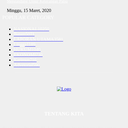
Mengandung Unsur Keterangan Palsu
Minggu, 15 Maret, 2020
POPULAR CATEGORY
NASIONAL
10250
Batam
5071
LAPORAN UTAMA
3581
Lingga
1189
HUKUM
1040
EKONOMI
730
Karimun
716
Advetorial
590
TENTANG KITA