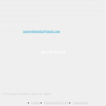
Diterbitkan | Dikelola : PT. Laksana Rasio Media Inovasi | Pengesahan
Kemenkum HAM, No AHU 59522. AH. 01.01 Tahun 2018. Alamat : Town
House Cluster Puri Melati Blok A No. 2B, Batam Centre, Batam, Kepulauan
Riau Media rasio.co telah terverifikasi administrasi dan faktual oleh
dewanpers dengan ID 9564
Hubungi kami:
rasiowebmedia@gmail.com
IKUTI KITA
© Newspaper WordPress Theme by TagDiv
Redaksi
Pedoman Media Siber
Tentang Kami