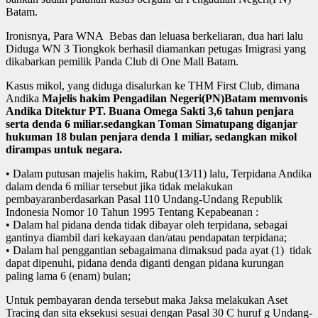
Batam.
Ironisnya, Para WNA Bebas dan leluasa berkeliaran, dua hari lalu
Diduga WN 3 Tiongkok berhasil diamankan petugas Imigrasi yang
dikabarkan pemilik Panda Club di One Mall Batam.
Kasus mikol, yang diduga disalurkan ke THM First Club, dimana
Andika
Majelis hakim Pengadilan Negeri(PN)Batam memvonis
Andika Ditektur PT. Buana Omega Sakti 3,6 tahun penjara
serta denda 6 miliar.
sedangkan Toman Simatupang diganjar
hukuman 18 bulan penjara denda 1 miliar, sedangkan mikol
dirampas untuk negara.
• Dalam putusan majelis hakim, Rabu(13/11) lalu, Terpidana Andika
dalam denda 6 miliar tersebut jika tidak melakukan
pembayaranberdasarkan Pasal 110 Undang-Undang Republik
Indonesia Nomor 10 Tahun 1995 Tentang Kepabeanan :
• Dalam hal pidana denda tidak dibayar oleh terpidana, sebagai
gantinya diambil dari kekayaan dan/atau pendapatan terpidana;
• Dalam hal penggantian sebagaimana dimaksud pada ayat (1) tidak
dapat dipenuhi, pidana denda diganti dengan pidana kurungan
paling lama 6 (enam) bulan;
Untuk pembayaran denda tersebut maka Jaksa melakukan Aset
Tracing dan sita eksekusi sesuai dengan Pasal 30 C huruf g Undang-