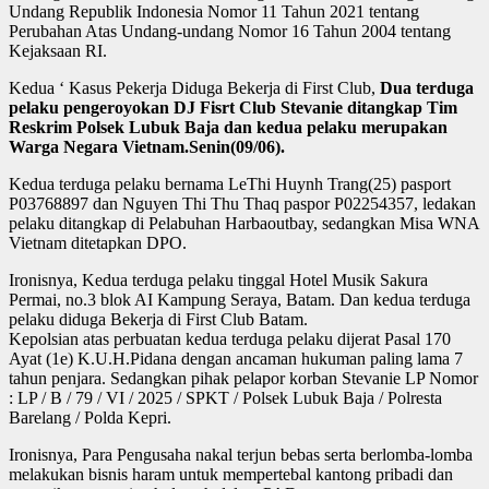
Undang Republik Indonesia Nomor 11 Tahun 2021 tentang
Perubahan Atas Undang-undang Nomor 16 Tahun 2004 tentang
Kejaksaan RI.
Kedua ‘ Kasus Pekerja Diduga Bekerja di First Club,
Dua terduga
pelaku pengeroyokan DJ Fisrt Club Stevanie ditangkap Tim
Reskrim Polsek Lubuk Baja dan kedua pelaku merupakan
Warga Negara Vietnam.Senin(09/06).
Kedua terduga pelaku bernama LeThi Huynh Trang(25) pasport
P03768897 dan Nguyen Thi Thu Thaq paspor P02254357, ledakan
pelaku ditangkap di Pelabuhan Harbaoutbay, sedangkan Misa WNA
Vietnam ditetapkan DPO.
Ironisnya, Kedua terduga pelaku tinggal Hotel Musik Sakura
Permai, no.3 blok AI Kampung Seraya, Batam. Dan kedua terduga
pelaku diduga Bekerja di First Club Batam.
Kepolsian atas perbuatan kedua terduga pelaku dijerat Pasal 170
Ayat (1e) K.U.H.Pidana dengan ancaman hukuman paling lama 7
tahun penjara. Sedangkan pihak pelapor korban Stevanie LP Nomor
: LP / B / 79 / VI / 2025 / SPKT / Polsek Lubuk Baja / Polresta
Barelang / Polda Kepri.
Ironisnya, Para Pengusaha nakal terjun bebas serta berlomba-lomba
melakukan bisnis haram untuk mempertebal kantong pribadi dan