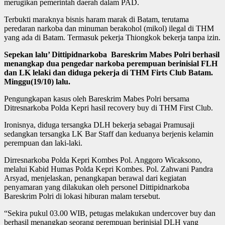
merugikan pemerintah daerah dalam PAD.
Terbukti maraknya bisnis haram marak di Batam, terutama
peredaran narkoba dan minuman berakohol (mikol) ilegal di THM
yang ada di Batam. Termasuk pekerja Thiongkok bekerja tanpa izin.
Sepekan lalu’ Dittipidnarkoba Bareskrim Mabes Polri berhasil
menangkap dua pengedar narkoba perempuan berinisial FLH
dan LK lelaki dan diduga pekerja di THM Firts Club Batam.
Minggu(19/10) lalu.
Pengungkapan kasus oleh Bareskrim Mabes Polri bersama
Ditresnarkoba Polda Kepri hasil recovery buy di THM First Club.
Ironisnya, diduga tersangka DLH bekerja sebagai Pramusaji
sedangkan tersangka LK Bar Staff dan keduanya berjenis kelamin
perempuan dan laki-laki.
Dirresnarkoba Polda Kepri Kombes Pol. Anggoro Wicaksono,
melalui Kabid Humas Polda Kepri Kombes. Pol. Zahwani Pandra
Arsyad, menjelaskan, penangkapan berawal dari kegiatan
penyamaran yang dilakukan oleh personel Dittipidnarkoba
Bareskrim Polri di lokasi hiburan malam tersebut.
“Sekira pukul 03.00 WIB, petugas melakukan undercover buy dan
berhasil menangkap seorang perempuan berinisial DLH yang