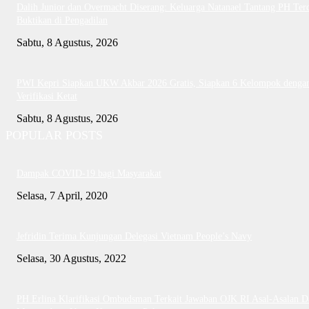
Dalih Junior dan Overmacht Diserang: Keluarga Natanael Tantang PH Te
Buktikan di Pengadilan
Sabtu, 8 Agustus, 2026
PWI Kepri Siapkan UKW Akbar 2026 Gratis, Siapkan 6 Kelompok denga
Verifikasi Ketat
Sabtu, 8 Agustus, 2026
POPULAR POSTS
Dampak COVID-19 bagi Masyarakat
Selasa, 7 April, 2020
Jefridin Terima Kunjungan Delegasi Vietnam People’s Navy
Selasa, 30 Agustus, 2022
PH Erlina Klarifikasi Ombudsman Terkait Jawaban OJK RI Asal-Asalan D