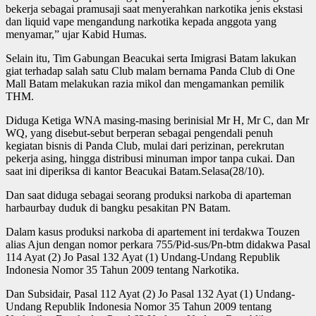
bekerja sebagai pramusaji saat menyerahkan narkotika jenis ekstasi
dan liquid vape mengandung narkotika kepada anggota yang
menyamar,” ujar Kabid Humas.
Selain itu, Tim Gabungan Beacukai serta Imigrasi Batam lakukan
giat terhadap salah satu Club malam bernama Panda Club di One
Mall Batam melakukan razia mikol dan mengamankan pemilik
THM.
Diduga Ketiga WNA masing-masing berinisial Mr H, Mr C, dan Mr
WQ, yang disebut-sebut berperan sebagai pengendali penuh
kegiatan bisnis di Panda Club, mulai dari perizinan, perekrutan
pekerja asing, hingga distribusi minuman impor tanpa cukai. Dan
saat ini diperiksa di kantor Beacukai Batam.Selasa(28/10).
Dan saat diduga sebagai seorang produksi narkoba di aparteman
harbaurbay duduk di bangku pesakitan PN Batam.
Dalam kasus produksi narkoba di apartement ini terdakwa Touzen
alias Ajun dengan nomor perkara 755/Pid-sus/Pn-btm didakwa Pasal
114 Ayat (2) Jo Pasal 132 Ayat (1) Undang-Undang Republik
Indonesia Nomor 35 Tahun 2009 tentang Narkotika.
Dan Subsidair, Pasal 112 Ayat (2) Jo Pasal 132 Ayat (1) Undang-
Undang Republik Indonesia Nomor 35 Tahun 2009 tentang