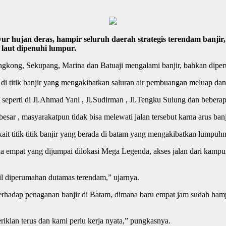
hujan deras, hampir seluruh daerah strategis terendam banjir,
laut dipenuhi lumpur.
gkong, Sekupang, Marina dan Batuaji mengalami banjir, bahkan diperu
 di titik banjir yang mengakibatkan saluran air pembuangan meluap dan
seperti di Jl.Ahmad Yani , Jl.Sudirman , Jl.Tengku Sulung dan beberapa
 besar , masyarakatpun tidak bisa melewati jalan tersebut karna arus b
ait titik titik banjir yang berada di batam yang mengakibatkan lumpuhny
a empat yang dijumpai dilokasi Mega Legenda, akses jalan dari kampu
bil diperumahan dutamas terendam,” ujarnya.
rhadap penaganan banjir di Batam, dimana baru empat jam sudah hampir
riklan terus dan kami perlu kerja nyata,” pungkasnya.