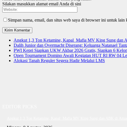
Silakan masukkan alamat email Anda di sini
Simpan nama, email, dan situs web saya di browser ini untuk lain 
Angkut 1,3 Ton Ketamine, Kapal Mafia MV King Sung dan
Dalih Junior dan Overmacht Diserang: Keluarga Natanael Tan
PWI Kepri Siapkan UKW Akbar 2026 Gratis, Siapkan 6 Kelomp
Open Tournament Domino Awali Kegiatan HUT RI RW 04 Le
Alokasi Tanah Reguler Segera Hadir Melalui LMS
EDITOR PICKS
Angkut 1,3 Ton Ketamine, Kapal Mafia MV King Sung dan ABK di Ama