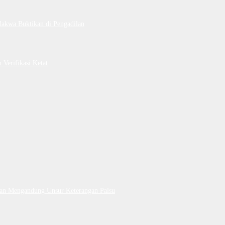
dakwa Buktikan di Pengadilan
Verifikasi Ketat
Dan Mengandung Unsur Keterangan Palsu