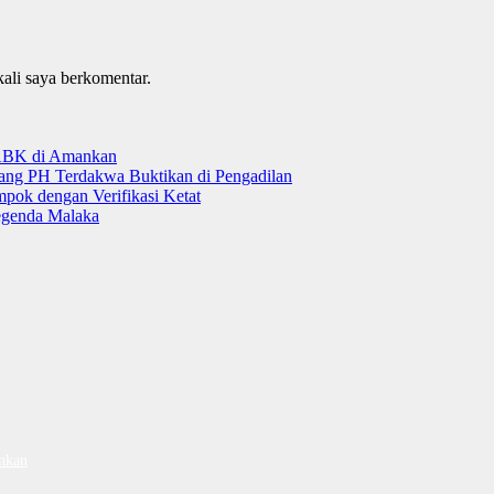
kali saya berkomentar.
 ABK di Amankan
tang PH Terdakwa Buktikan di Pengadilan
ok dengan Verifikasi Ketat
genda Malaka
nkan