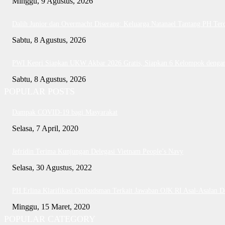
Minggu, 9 Agustus, 2026
Dalih Junior dan Overmacht Diserang: Keluarga Natanael Tantang PH Ter
Sabtu, 8 Agustus, 2026
PWI Kepri Siapkan UKW Akbar 2026 Gratis, Siapkan 6 Kelompok dengan 
Sabtu, 8 Agustus, 2026
POPULAR POSTS
Dampak COVID-19 bagi Masyarakat
Selasa, 7 April, 2020
Jefridin Terima Kunjungan Delegasi Vietnam People’s Navy
Selasa, 30 Agustus, 2022
PH Erlina Klarifikasi Ombudsman Terkait Jawaban OJK RI Asal-Asalan 
Minggu, 15 Maret, 2020
POPULAR CATEGORY