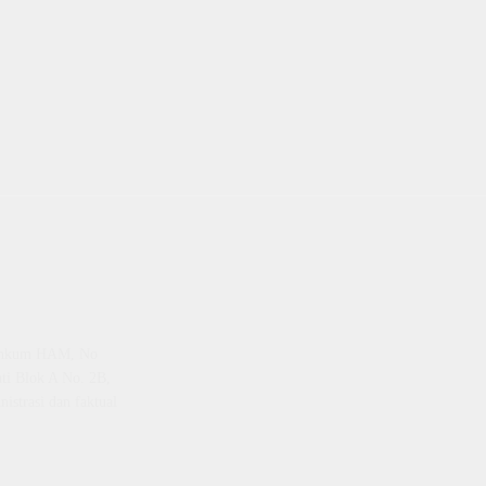
emenkum HAM, No
ti Blok A No. 2B,
istrasi dan faktual