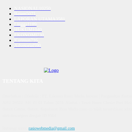
NASIONAL
10250
Batam
5071
LAPORAN UTAMA
3581
Lingga
1189
HUKUM
1040
EKONOMI
730
Karimun
716
Advetorial
590
TENTANG KITA
Diterbitkan | Dikelola : PT. Laksana Rasio Media Inovasi | Pengesahan K
AHU 59522. AH. 01.01 Tahun 2018. Alamat : Town House Cluster Puri Mela
Batam Centre, Batam, Kepulauan Riau Media rasio.co telah terverifikasi admin
oleh dewanpers dengan ID 9564
Hubungi kami:
rasiowebmedia@gmail.com