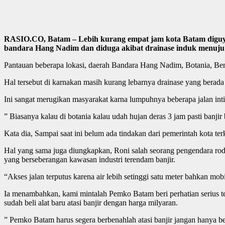
RASIO.CO, Batam – Lebih kurang empat jam kota Batam diguyur 
bandara Hang Nadim dan diduga akibat drainase induk menuju 
Pantauan beberapa lokasi, daerah Bandara Hang Nadim, Botania, Ben
Hal tersebut di karnakan masih kurang lebarnya drainase yang berada
Ini sangat merugikan masyarakat karna lumpuhnya beberapa jalan inti 
” Biasanya kalau di botania kalau udah hujan deras 3 jam pasti banjir
Kata dia, Sampai saat ini belum ada tindakan dari pemerintah kota terk
Hal yang sama juga diungkapkan, Roni salah seorang pengendara rod
yang berseberangan kawasan industri terendam banjir.
“Akses jalan terputus karena air lebih setinggi satu meter bahkan mo
Ia menambahkan, kami mintalah Pemko Batam beri perhatian serius te
sudah beli alat baru atasi banjir dengan harga milyaran.
” Pemko Batam harus segera berbenahlah atasi banjir jangan hanya be