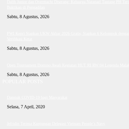
Dalih Junior dan Overmacht Diserang: Keluarga Natanael Tantang PH Te
Buktikan di Pengadilan
Sabtu, 8 Agustus, 2026
PWI Kepri Siapkan UKW Akbar 2026 Gratis, Siapkan 6 Kelompok denga
Verifikasi Ketat
Sabtu, 8 Agustus, 2026
Open Tournament Domino Awali Kegiatan HUT RI RW 04 Legenda Mala
Sabtu, 8 Agustus, 2026
POPULAR POSTS
Dampak COVID-19 bagi Masyarakat
Selasa, 7 April, 2020
Jefridin Terima Kunjungan Delegasi Vietnam People’s Navy