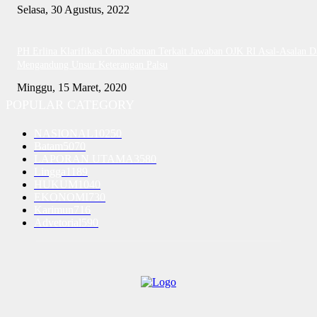
Selasa, 30 Agustus, 2022
PH Erlina Klarifikasi Ombudsman Terkait Jawaban OJK RI Asal-Asalan D
Mengandung Unsur Keterangan Palsu
Minggu, 15 Maret, 2020
POPULAR CATEGORY
NASIONAL
10250
Batam
5070
LAPORAN UTAMA
3580
Lingga
1189
HUKUM
1040
EKONOMI
730
Karimun
716
Advetorial
590