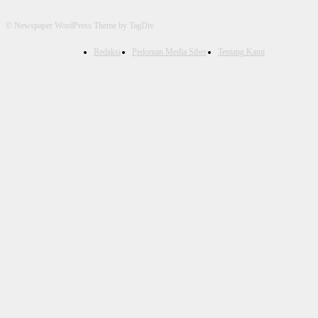
© Newspaper WordPress Theme by TagDiv
Redaksi
Pedoman Media Siber
Tentang Kami