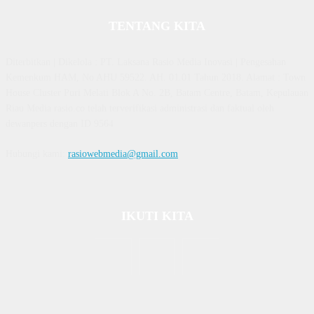
TENTANG KITA
Diterbitkan | Dikelola : PT. Laksana Rasio Media Inovasi | Pengesahan
Kemenkum HAM, No AHU 59522. AH. 01.01 Tahun 2018. Alamat : Town
House Cluster Puri Melati Blok A No. 2B, Batam Centre, Batam, Kepulauan
Riau Media rasio.co telah terverifikasi administrasi dan faktual oleh
dewanpers dengan ID 9564
Hubungi kami:
rasiowebmedia@gmail.com
IKUTI KITA