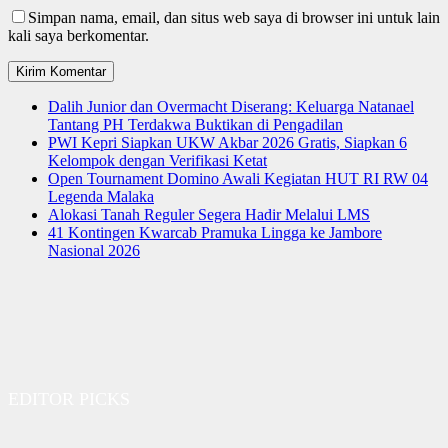
Simpan nama, email, dan situs web saya di browser ini untuk lain
kali saya berkomentar.
Dalih Junior dan Overmacht Diserang: Keluarga Natanael
Tantang PH Terdakwa Buktikan di Pengadilan
PWI Kepri Siapkan UKW Akbar 2026 Gratis, Siapkan 6
Kelompok dengan Verifikasi Ketat
Open Tournament Domino Awali Kegiatan HUT RI RW 04
Legenda Malaka
Alokasi Tanah Reguler Segera Hadir Melalui LMS
41 Kontingen Kwarcab Pramuka Lingga ke Jambore
Nasional 2026
EDITOR PICKS