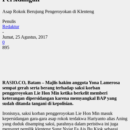
Asap Rokok Berujung Pengeroyokan di Klenteng
Penulis
Redaktur
-
Jumat, 25 Agustus, 2017
0
895
RASIO.CO, Batam – Majlis hakim anggota Yona Lamerosa
sempat gerah serta berang terhadap saksi korban
penggeroyokan Lie Hon Min ketika berkelit memberi
keterangan dipersidangan karena memyangkal BAP yang
sudah ditanda tangani di kepolisian.
Ironisnya, saksi korban penggeroyokan Lie Hon Min masuk
kepersidangan gara-gara asap rokok terdakwa Hariyanto alias Aning
yang duduk disamping saksi, parahnya dalam peristiwa ini juga
menyeret pemilik klenteng Sung Nyiat Fa Ais Bu Kiok sebagai