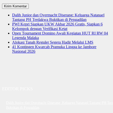
Dalih Junior dan Overmacht Diserang: Keluarga Natanael
Tantang PH Terdakwa Buktikan di Pengadilan
PWI Kepri Siapkan UKW Akbar 2026 Gratis, Siapkan 6
Kelompok dengan Verifikasi Ketat
Open Tournament Domino Awali Kegiatan HUT RI RW 04
Legenda Malaka
Alokasi Tanah Reguler Segera Hadir Melalui LMS
41 Kontingen Kwarcab Pramuka Lingga ke Jambore
Nasional 2026
EDITOR PICKS
Dalih Junior dan Overmacht Diserang: Keluarga Natanael Tantang PH Te
Buktikan di Pengadilan