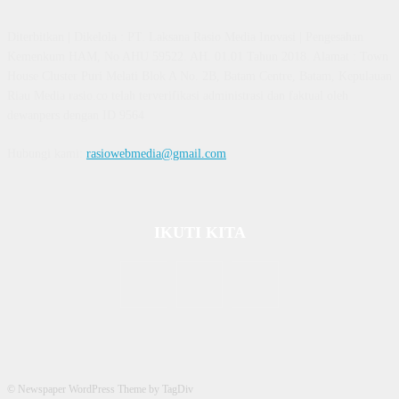
Diterbitkan | Dikelola : PT. Laksana Rasio Media Inovasi | Pengesahan
Kemenkum HAM, No AHU 59522. AH. 01.01 Tahun 2018. Alamat : Town
House Cluster Puri Melati Blok A No. 2B, Batam Centre, Batam, Kepulauan
Riau Media rasio.co telah terverifikasi administrasi dan faktual oleh
dewanpers dengan ID 9564
Hubungi kami:
rasiowebmedia@gmail.com
IKUTI KITA
© Newspaper WordPress Theme by TagDiv