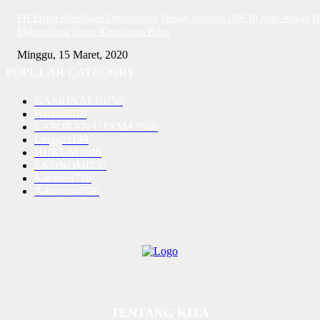
PH Erlina Klarifikasi Ombudsman Terkait Jawaban OJK RI Asal-Asalan D
Mengandung Unsur Keterangan Palsu
Minggu, 15 Maret, 2020
POPULAR CATEGORY
NASIONAL
10250
Batam
5070
LAPORAN UTAMA
3580
Lingga
1189
HUKUM
1040
EKONOMI
730
Karimun
716
Advetorial
590
TENTANG KITA