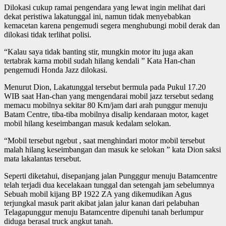
Dilokasi cukup ramai pengendara yang lewat ingin melihat dari
dekat peristiwa lakatunggal ini, namun tidak menyebabkan
kemacetan karena pengemudi segera menghubungi mobil derak dan
dilokasi tidak terlihat polisi.
“Kalau saya tidak banting stir, mungkin motor itu juga akan
tertabrak karna mobil sudah hilang kendali ” Kata Han-chan
pengemudi Honda Jazz dilokasi.
Menurut Dion, Lakatunggal tersebut bermula pada Pukul 17.20
WIB saat Han-chan yang mengendarai mobil jazz tersebut sedang
memacu mobilnya sekitar 80 Km/jam dari arah punggur menuju
Batam Centre, tiba-tiba mobilnya disalip kendaraan motor, kaget
mobil hilang keseimbangan masuk kedalam selokan.
“Mobil tersebut ngebut , saat menghindari motor mobil tersebut
malah hilang keseimbangan dan masuk ke selokan ” kata Dion saksi
mata lakalantas tersebut.
Seperti diketahui, disepanjang jalan Pungggur menuju Batamcentre
telah terjadi dua kecelakaan tunggal dan setengah jam sebelumnya
Sebuah mobil kijang BP 1922 ZA yang dikemudikan Agus
terjungkal masuk parit akibat jalan jalur kanan dari pelabuhan
Telagapunggur menuju Batamcentre dipenuhi tanah berlumpur
diduga berasal truck angkut tanah.