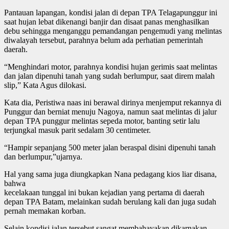
Pantauan lapangan, kondisi jalan di depan TPA Telagapunggur ini
saat hujan lebat dikenangi banjir dan disaat panas menghasilkan
debu sehingga menganggu pemandangan pengemudi yang melintas
diwalayah tersebut, parahnya belum ada perhatian pemerintah
daerah.
“Menghindari motor, parahnya kondisi hujan gerimis saat melintas
dan jalan dipenuhi tanah yang sudah berlumpur, saat direm malah
slip,” Kata Agus dilokasi.
Kata dia, Peristiwa naas ini berawal dirinya menjemput rekannya di
Punggur dan berniat menuju Nagoya, namun saat melintas di jalur
depan TPA punggur melintas sepeda motor, banting setir lalu
terjungkal masuk parit sedalam 30 centimeter.
“Hampir sepanjang 500 meter jalan beraspal disini dipenuhi tanah
dan berlumpur,”ujarnya.
Hal yang sama juga diungkapkan Nana pedagang kios liar disana,
bahwa
kecelakaan tunggal ini bukan kejadian yang pertama di daerah
depan TPA Batam, melainkan sudah berulang kali dan juga sudah
pernah memakan korban.
Selain kondisi jalan tersebut sangat membahayakan dikarnakan