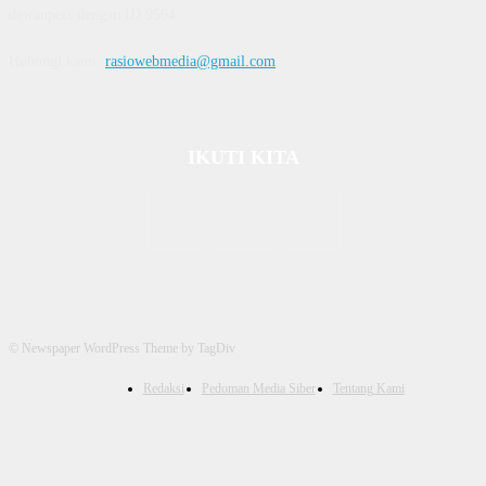
dewanpers dengan ID 9564
Hubungi kami:
rasiowebmedia@gmail.com
IKUTI KITA
© Newspaper WordPress Theme by TagDiv
Redaksi
Pedoman Media Siber
Tentang Kami