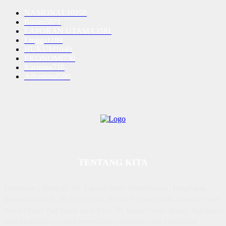
NASIONAL
10250
Batam
5071
LAPORAN UTAMA
3581
Lingga
1189
HUKUM
1040
EKONOMI
730
Karimun
716
Advetorial
590
TENTANG KITA
Diterbitkan | Dikelola : PT. Laksana Rasio Media Inovasi | Pengesahan
Kemenkum HAM, No AHU 59522. AH. 01.01 Tahun 2018. Alamat : Town
House Cluster Puri Melati Blok A No. 2B, Batam Centre, Batam, Kepulauan
Riau Media rasio.co telah terverifikasi administrasi dan faktual oleh