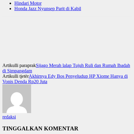
Hindari Motor
Honda Jazz Nyunsep Parit di Kabil
Artikulli paraprak
Sijago Merah lalap Tujuh Ruli dan Rumah Ibadah
di Simpangdam
Artikulli tjetër
Akhirnya Edy Bos Penyeludup HP Xiome Hanya di
Vonis Denda Rp20 Juta
redaksi
TINGGALKAN KOMENTAR