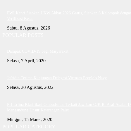
PWI Kepri Siapkan UKW Akbar 2026 Gratis, Siapkan 6 Kelompok denga
Verifikasi Ketat
Sabtu, 8 Agustus, 2026
POPULAR POSTS
Dampak COVID-19 bagi Masyarakat
Selasa, 7 April, 2020
Jefridin Terima Kunjungan Delegasi Vietnam People’s Navy
Selasa, 30 Agustus, 2022
PH Erlina Klarifikasi Ombudsman Terkait Jawaban OJK RI Asal-Asalan D
Mengandung Unsur Keterangan Palsu
Minggu, 15 Maret, 2020
POPULAR CATEGORY