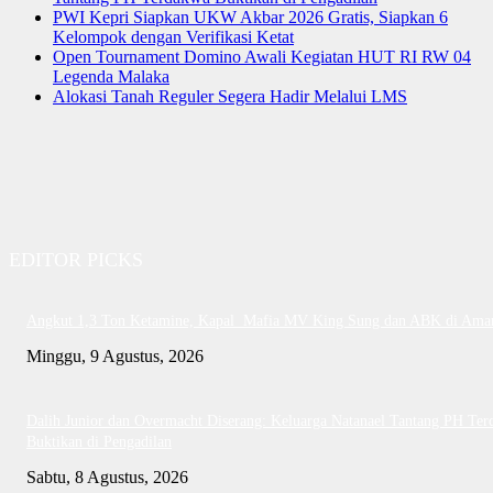
PWI Kepri Siapkan UKW Akbar 2026 Gratis, Siapkan 6
Kelompok dengan Verifikasi Ketat
Open Tournament Domino Awali Kegiatan HUT RI RW 04
Legenda Malaka
Alokasi Tanah Reguler Segera Hadir Melalui LMS
EDITOR PICKS
Angkut 1,3 Ton Ketamine, Kapal Mafia MV King Sung dan ABK di Ama
Minggu, 9 Agustus, 2026
Dalih Junior dan Overmacht Diserang: Keluarga Natanael Tantang PH Te
Buktikan di Pengadilan
Sabtu, 8 Agustus, 2026