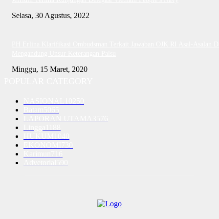
Selasa, 30 Agustus, 2022
PH Erlina Klarifikasi Ombudsman Terkait Jawaban OJK RI Asal-Asalan D
Mengandung Unsur Keterangan Palsu
Minggu, 15 Maret, 2020
POPULAR CATEGORY
NASIONAL
10250
Batam
5065
LAPORAN UTAMA
3576
Lingga
1188
HUKUM
1040
EKONOMI
730
Karimun
716
Advetorial
590