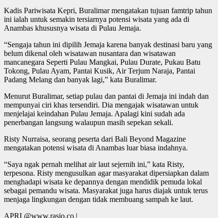
Kadis Pariwisata Kepri, Buralimar mengatakan tujuan famtrip tahun
ini ialah untuk semakin tersiarnya potensi wisata yang ada di
Anambas khususnya wisata di Pulau Jemaja.
“Sengaja tahun ini dipilih Jemaja karena banyak destinasi baru yang
belum dikenal oleh wisatawan nusantara dan wisatawan
mancanegara Seperti Pulau Mangkai, Pulau Durate, Pukau Batu
Tokong, Pulau Ayam, Pantai Kusik, Air Terjum Naraja, Pantai
Padang Melang dan banyak lagi,” kata Buralimar.
Menurut Buralimar, setiap pulau dan pantai di Jemaja ini indah dan
mempunyai ciri khas tersendiri. Dia mengajak wisatawan untuk
menjelajai keindahan Pulau Jemaja. Apalagi kini sudah ada
penerbangan langsung walaupun masih sepekan sekali.
Risty Nurraisa, seorang peserta dari Bali Beyond Magazine
mengatakan potensi wisata di Anambas luar biasa indahnya.
“Saya ngak pernah melihat air laut sejernih ini,” kata Risty,
terpesona. Risty mengusulkan agar masyarakat dipersiapkan dalam
menghadapi wisata ke depannya dengan mendidik pemuda lokal
sebagai pemandu wisata. Masyarakat juga harus diajak untuk terus
menjaga lingkungan dengan tidak membuang sampah ke laut.
APRI @www.rasio.co |