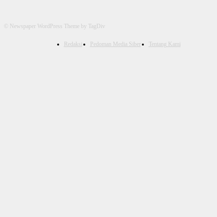
© Newspaper WordPress Theme by TagDiv
Redaksi
Pedoman Media Siber
Tentang Kami