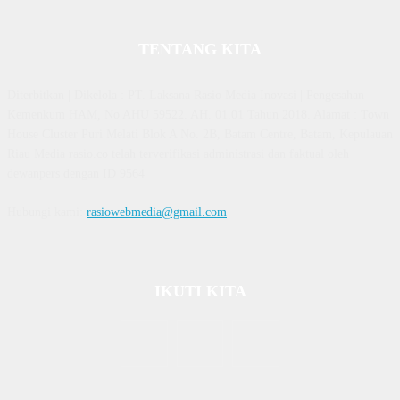
TENTANG KITA
Diterbitkan | Dikelola : PT. Laksana Rasio Media Inovasi | Pengesahan
Kemenkum HAM, No AHU 59522. AH. 01.01 Tahun 2018. Alamat : Town
House Cluster Puri Melati Blok A No. 2B, Batam Centre, Batam, Kepulauan
Riau Media rasio.co telah terverifikasi administrasi dan faktual oleh
dewanpers dengan ID 9564
Hubungi kami:
rasiowebmedia@gmail.com
IKUTI KITA