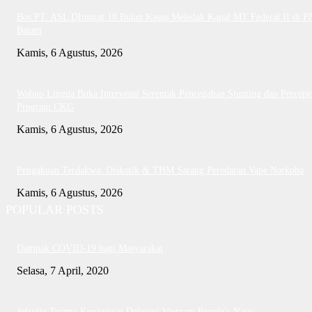
Bos PT. ASL DItuntut 18 Bulan Kasus Meledak Kapal MT Federal II di P
Batam
Kamis, 6 Agustus, 2026
Wabup Lingga Buka Intervensi Serentak Pencegahan Stunting dan Percepe
Program CKG
Kamis, 6 Agustus, 2026
Pengakuan Terdakwa: Diskotik & THM Sarang Peredaran Vape Narkoba
Kamis, 6 Agustus, 2026
POPULAR POSTS
Dampak COVID-19 bagi Masyarakat
Selasa, 7 April, 2020
Jefridin Terima Kunjungan Delegasi Vietnam People’s Navy