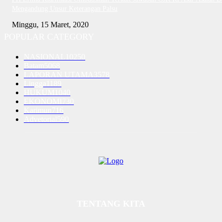
Mengandung Unsur Keterangan Palsu
Minggu, 15 Maret, 2020
POPULAR CATEGORY
NASIONAL
10250
Batam
5068
LAPORAN UTAMA
3578
Lingga
1189
HUKUM
1040
EKONOMI
730
Karimun
716
Advetorial
590
TENTANG KITA