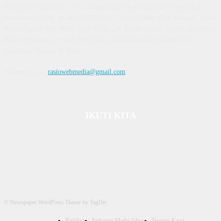
Diterbitkan | Dikelola : PT. Laksana Rasio Media Inovasi | Pengesahan
Kemenkum HAM, No AHU 59522. AH. 01.01 Tahun 2018. Alamat : Town
House Cluster Puri Melati Blok A No. 2B, Batam Centre, Batam, Kepulauan
Riau Media rasio.co telah terverifikasi administrasi dan faktual oleh
dewanpers dengan ID 9564
Hubungi kami:
rasiowebmedia@gmail.com
IKUTI KITA
© Newspaper WordPress Theme by TagDiv
Redaksi
Pedoman Media Siber
Tentang Kami