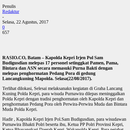
Penulis
Redaktur
-
Selasa, 22 Agustus, 2017
0
657
RASIO.CO, Batam – Kapolda Kepri Irjen Pol Sam
Budigusdian melepas 17 personel setinggkat Pamen, Pama,
Bintara dan ASN secara memasuki Purna Bakti dengan
melepas penghormatan Pedang Pora di gedung
Lancangkuning Mapolda. Selasa(22/08/2017).
Terlihat dilokasi, Selesai melaksanakn kegiatan di Graha Lancang
Kuning Polda Kepri, para wisuda Purnawira dilepas meninggalkan
Polda Kepri dengan tradisi penghormatan oleh Kapolda Kepri dan
penghormatan Pedang Pora oleh Perwira-Perwira Muda dan Bintara
Muda Polda Kepri.
Hadir , Kapolda Kepri Irjen Pol.Sam Budigusdian, para wisudawan
Purnawira Bhakti Polri beserta ibu, Ketua PP Polri Provinsi Kepri,
Ketua Bhayangkari Daerah Kepri, Wakapolda Kepri, Para pejabat