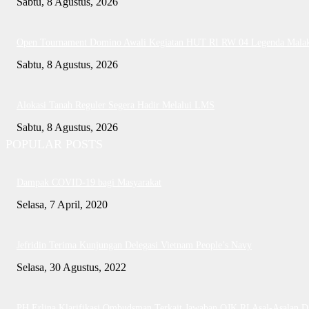
Sabtu, 8 Agustus, 2026
Open Tournament Domino Awali Kegiatan HUT RI RW 04 Legenda Mala
Sabtu, 8 Agustus, 2026
Alokasi Tanah Reguler Segera Hadir Melalui LMS
Sabtu, 8 Agustus, 2026
POPULAR POSTS
Dampak COVID-19 bagi Masyarakat
Selasa, 7 April, 2020
Jefridin Terima Kunjungan Delegasi Vietnam People’s Navy
Selasa, 30 Agustus, 2022
PH Erlina Klarifikasi Ombudsman Terkait Jawaban OJK RI Asal-Asalan D