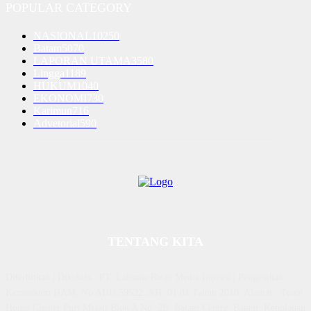
POPULAR CATEGORY
NASIONAL
10250
Batam
5070
LAPORAN UTAMA
3580
Lingga
1189
HUKUM
1040
EKONOMI
730
Karimun
716
Advetorial
590
TENTANG KITA
Diterbitkan | Dikelola : PT. Laksana Rasio Media Inovasi | Pengesahan
Kemenkum HAM, No AHU 59522. AH. 01.01 Tahun 2018. Alamat : Town
House Cluster Puri Melati Blok A No. 2B, Batam Centre, Batam, Kepulauan