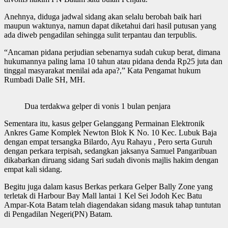
Anehnya, diduga jadwal sidang akan selalu berobah baik hari
maupun waktunya, namun dapat diketahui dari hasil putusan yang
ada diweb pengadilan sehingga sulit terpantau dan terpublis.
“Ancaman pidana perjudian sebenarnya sudah cukup berat, dimana
hukumannya paling lama 10 tahun atau pidana denda Rp25 juta dan
tinggal masyarakat menilai ada apa?,” Kata Pengamat hukum
Rumbadi Dalle SH, MH.
Dua terdakwa gelper di vonis 1 bulan penjara
Sementara itu, kasus gelper Gelanggang Permainan Elektronik
Ankres Game Komplek Newton Blok K No. 10 Kec. Lubuk Baja
dengan empat tersangka Bilardo, Ayu Rahayu , Pero serta Guruh
dengan perkara terpisah, sedangkan jaksanya Samuel Pangaribuan
dikabarkan diruang sidang Sari sudah divonis majlis hakim dengan
empat kali sidang.
Begitu juga dalam kasus Berkas perkara Gelper Bally Zone yang
terletak di Harbour Bay Mall lantai 1 Kel Sei Jodoh Kec Batu
Ampar-Kota Batam telah diagendakan sidang masuk tahap tuntutan
di Pengadilan Negeri(PN) Batam.