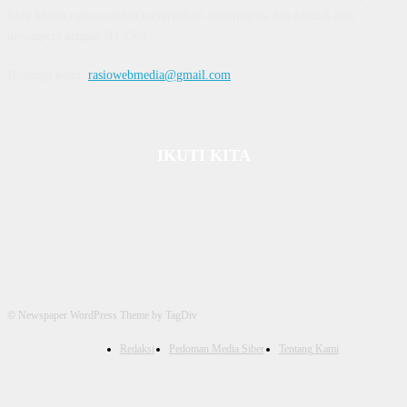
Riau Media rasio.co telah terverifikasi administrasi dan faktual oleh
dewanpers dengan ID 9564
Hubungi kami:
rasiowebmedia@gmail.com
IKUTI KITA
© Newspaper WordPress Theme by TagDiv
Redaksi
Pedoman Media Siber
Tentang Kami