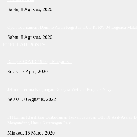
Sabtu, 8 Agustus, 2026
Open Tournament Domino Awali Kegiatan HUT RI RW 04 Legenda Mala
Sabtu, 8 Agustus, 2026
POPULAR POSTS
Dampak COVID-19 bagi Masyarakat
Selasa, 7 April, 2020
Jefridin Terima Kunjungan Delegasi Vietnam People’s Navy
Selasa, 30 Agustus, 2022
PH Erlina Klarifikasi Ombudsman Terkait Jawaban OJK RI Asal-Asalan D
Mengandung Unsur Keterangan Palsu
Minggu, 15 Maret, 2020