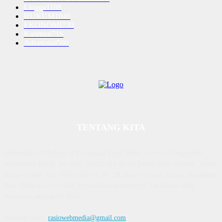
Lingga
1188
HUKUM
1040
EKONOMI
730
Karimun
716
Advetorial
590
TENTANG KITA
Diterbitkan | Dikelola : PT. Laksana Rasio Media Inovasi | Pengesahan
Kemenkum HAM, No AHU 59522. AH. 01.01 Tahun 2018. Alamat : Town
House Cluster Puri Melati Blok A No. 2B, Batam Centre, Batam, Kepulauan
Riau Media rasio.co telah terverifikasi administrasi dan faktual oleh
dewanpers dengan ID 9564
Hubungi kami:
rasiowebmedia@gmail.com