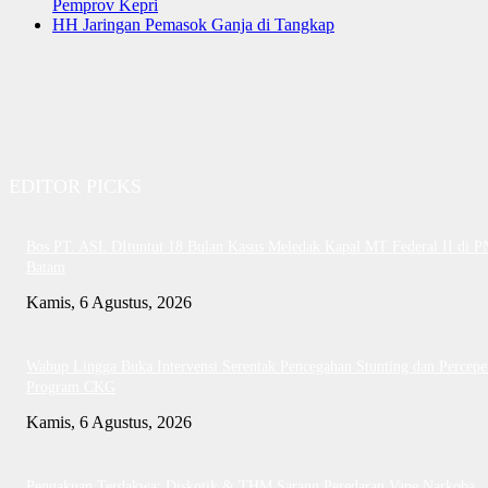
Pemprov Kepri
HH Jaringan Pemasok Ganja di Tangkap
EDITOR PICKS
Bos PT. ASL DItuntut 18 Bulan Kasus Meledak Kapal MT Federal II di P
Batam
Kamis, 6 Agustus, 2026
Wabup Lingga Buka Intervensi Serentak Pencegahan Stunting dan Percepe
Program CKG
Kamis, 6 Agustus, 2026
Pengakuan Terdakwa: Diskotik & THM Sarang Peredaran Vape Narkoba