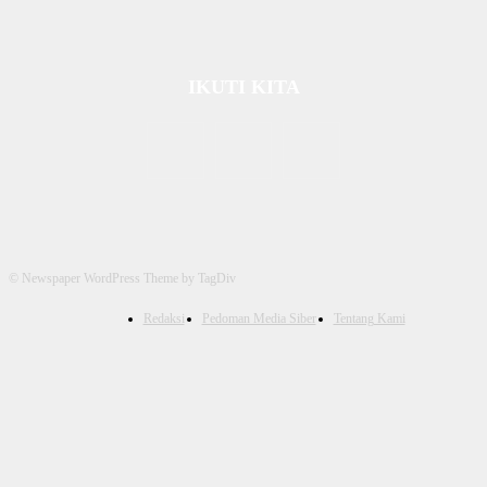
IKUTI KITA
© Newspaper WordPress Theme by TagDiv
Redaksi
Pedoman Media Siber
Tentang Kami