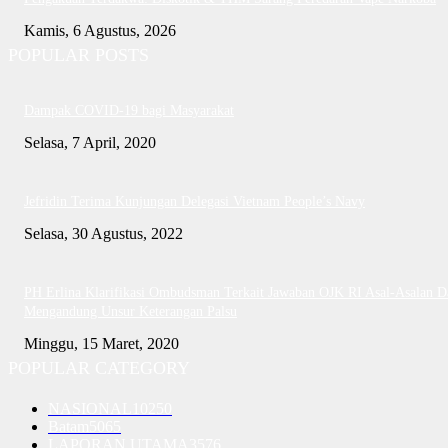
Kamis, 6 Agustus, 2026
POPULAR POSTS
Dampak COVID-19 bagi Masyarakat
Selasa, 7 April, 2020
Jefridin Terima Kunjungan Delegasi Vietnam People’s Navy
Selasa, 30 Agustus, 2022
PH Erlina Klarifikasi Ombudsman Terkait Jawaban OJK RI Asal-Asalan D
Mengandung Unsur Keterangan Palsu
Minggu, 15 Maret, 2020
POPULAR CATEGORY
NASIONAL
10250
Batam
5065
LAPORAN UTAMA
3576