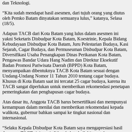
dan Teknologi.
“Kita sudah mendapat hasil asesmen, dari tujuh orang yang diutus
oleh Pemko Batam dinyatakan semuanya lulus,” katanya, Selasa
(18/5).
Adapun TACB dari Kota Batam yang lulus dalam asesmen ini
yakni Seketaris Disbudpar Kota Batam, Koestrinie, Kepala Bidang
Kebudayaan Disbudpar Kota Batam, Juru Pelestarian Budaya, Kasi
Sejarah, Cagar Budaya, dan Permuseuman Disbudpar Kota Batam,
Diversifikasi Usaha Penangkapan Dinas Perikanan Kota Batam,
Pengawas Bandar Udara Hang Nadim dan Direktur Eksekutif
Badan Promosi Pariwisata Daerah (BPPD) Kota Batam,
menyampaikan dibentuknya TACB Kota Batam sesuai dengan
Undang-Undang Nomor 11 Tahun 2010 tentang cagar budaya.
Khusus di Kota Batam saat ini tercatat 25 cagar budaya, karena itu
TACB sangat diperlukan untuk memberikan rekomendasi penetapan
pemeringkatan dan penghapusan cagar budaya.
Atas dasar itu, Anggota TACB harus bersertifikasi dan mempunyai
kemampuan dalam menilai dan memberikan rekomendasi kepada
walikota, gubernur bahkan sampai ke tingkat nasional dan
internasional.
“Selaku Kepala Disbudpar Kota Batam saya mengapresiasi hasil