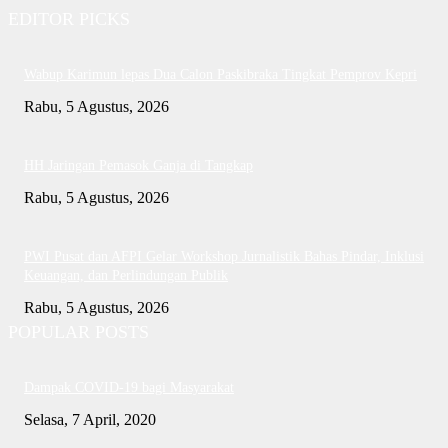
EDITOR PICKS
Wabup Karimun lepas Dua Calon Paskibraka Tingkat Pemprov Kepri
Rabu, 5 Agustus, 2026
HH Jaringan Pemasok Ganja di Tangkap
Rabu, 5 Agustus, 2026
PWI Pusat dan AFPI Gelar Workshop Jurnalistik Bahas Pindar, Inklusi
Keuangan, dan Perlindungan Publik
Rabu, 5 Agustus, 2026
POPULAR POSTS
Dampak COVID-19 bagi Masyarakat
Selasa, 7 April, 2020