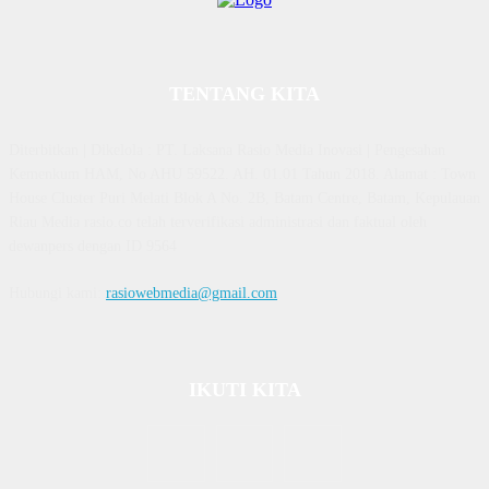
TENTANG KITA
Diterbitkan | Dikelola : PT. Laksana Rasio Media Inovasi | Pengesahan
Kemenkum HAM, No AHU 59522. AH. 01.01 Tahun 2018. Alamat : Town
House Cluster Puri Melati Blok A No. 2B, Batam Centre, Batam, Kepulauan
Riau Media rasio.co telah terverifikasi administrasi dan faktual oleh
dewanpers dengan ID 9564
Hubungi kami:
rasiowebmedia@gmail.com
IKUTI KITA