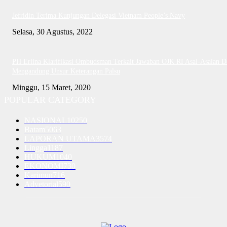
Jefridin Terima Kunjungan Delegasi Vietnam People’s Navy
Selasa, 30 Agustus, 2022
PH Erlina Klarifikasi Ombudsman Terkait Jawaban OJK RI Asal-Asalan D
Mengandung Unsur Keterangan Palsu
Minggu, 15 Maret, 2020
POPULAR CATEGORY
NASIONAL
10250
Batam
5063
LAPORAN UTAMA
3574
Lingga
1187
HUKUM
1040
EKONOMI
730
Karimun
716
Advetorial
590