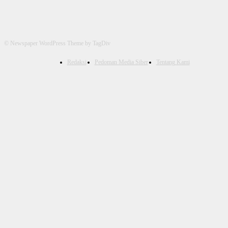
© Newspaper WordPress Theme by TagDiv
Redaksi
Pedoman Media Siber
Tentang Kami