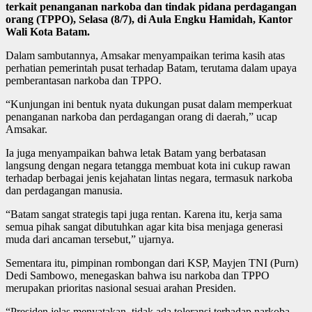
terkait penanganan narkoba dan tindak pidana perdagangan
orang (TPPO), Selasa (8/7), di Aula Engku Hamidah, Kantor
Wali Kota Batam.
Dalam sambutannya, Amsakar menyampaikan terima kasih atas
perhatian pemerintah pusat terhadap Batam, terutama dalam upaya
pemberantasan narkoba dan TPPO.
“Kunjungan ini bentuk nyata dukungan pusat dalam memperkuat
penanganan narkoba dan perdagangan orang di daerah,” ucap
Amsakar.
Ia juga menyampaikan bahwa letak Batam yang berbatasan
langsung dengan negara tetangga membuat kota ini cukup rawan
terhadap berbagai jenis kejahatan lintas negara, termasuk narkoba
dan perdagangan manusia.
“Batam sangat strategis tapi juga rentan. Karena itu, kerja sama
semua pihak sangat dibutuhkan agar kita bisa menjaga generasi
muda dari ancaman tersebut,” ujarnya.
Sementara itu, pimpinan rombongan dari KSP, Mayjen TNI (Purn)
Dedi Sambowo, menegaskan bahwa isu narkoba dan TPPO
merupakan prioritas nasional sesuai arahan Presiden.
“Presiden jelas menyatakan, tidak ada toleransi terhadap narkoba