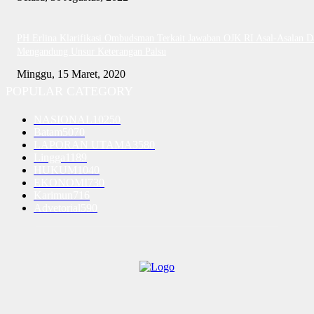
PH Erlina Klarifikasi Ombudsman Terkait Jawaban OJK RI Asal-Asalan D
Mengandung Unsur Keterangan Palsu
Minggu, 15 Maret, 2020
POPULAR CATEGORY
NASIONAL
10250
Batam
5070
LAPORAN UTAMA
3580
Lingga
1189
HUKUM
1040
EKONOMI
730
Karimun
716
Advetorial
590