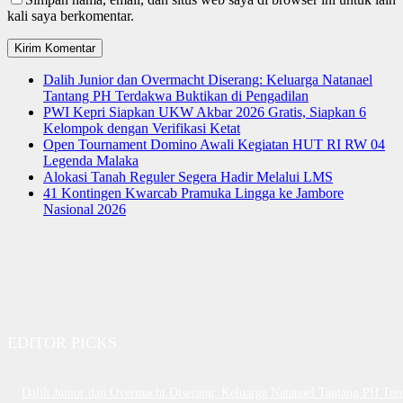
kali saya berkomentar.
Dalih Junior dan Overmacht Diserang: Keluarga Natanael
Tantang PH Terdakwa Buktikan di Pengadilan
PWI Kepri Siapkan UKW Akbar 2026 Gratis, Siapkan 6
Kelompok dengan Verifikasi Ketat
Open Tournament Domino Awali Kegiatan HUT RI RW 04
Legenda Malaka
Alokasi Tanah Reguler Segera Hadir Melalui LMS
41 Kontingen Kwarcab Pramuka Lingga ke Jambore
Nasional 2026
EDITOR PICKS
Dalih Junior dan Overmacht Diserang: Keluarga Natanael Tantang PH Te