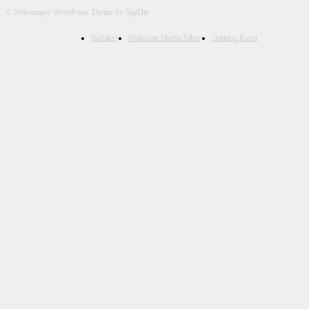
© Newspaper WordPress Theme by TagDiv
Redaksi
Pedoman Media Siber
Tentang Kami