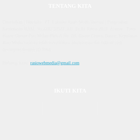
TENTANG KITA
Diterbitkan | Dikelola : PT. Laksana Rasio Media Inovasi | Pengesahan
Kemenkum HAM, No AHU 59522. AH. 01.01 Tahun 2018. Alamat : Town
House Cluster Puri Melati Blok A No. 2B, Batam Centre, Batam, Kepulauan
Riau Media rasio.co telah terverifikasi administrasi dan faktual oleh
dewanpers dengan ID 9564
Hubungi kami:
rasiowebmedia@gmail.com
IKUTI KITA