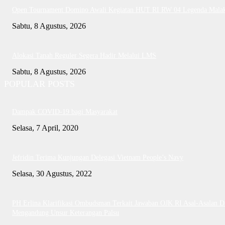
Open Tournament Domino Awali Kegiatan HUT RI RW 04 Legenda Mala
Sabtu, 8 Agustus, 2026
Alokasi Tanah Reguler Segera Hadir Melalui LMS
Sabtu, 8 Agustus, 2026
POPULAR POSTS
Dampak COVID-19 bagi Masyarakat
Selasa, 7 April, 2020
Jefridin Terima Kunjungan Delegasi Vietnam People’s Navy
Selasa, 30 Agustus, 2022
PH Erlina Klarifikasi Ombudsman Terkait Jawaban OJK RI Asal-Asalan D
Mengandung Unsur Keterangan Palsu