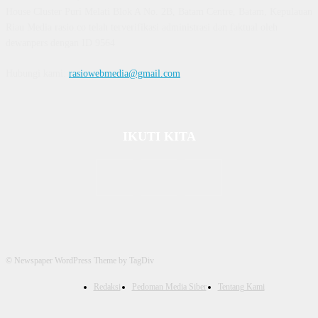
House Cluster Puri Melati Blok A No. 2B, Batam Centre, Batam, Kepulauan
Riau Media rasio.co telah terverifikasi administrasi dan faktual oleh
dewanpers dengan ID 9564
Hubungi kami:
rasiowebmedia@gmail.com
IKUTI KITA
© Newspaper WordPress Theme by TagDiv
Redaksi
Pedoman Media Siber
Tentang Kami