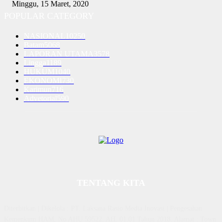
Minggu, 15 Maret, 2020
POPULAR CATEGORY
NASIONAL
10250
Batam
5068
LAPORAN UTAMA
3578
Lingga
1189
HUKUM
1040
EKONOMI
730
Karimun
716
Advetorial
590
TENTANG KITA
Diterbitkan | Dikelola : PT. Laksana Rasio Media Inovasi | Pengesahan
Kemenkum HAM, No AHU 59522. AH. 01.01 Tahun 2018. Alamat : Town