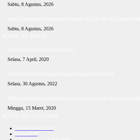
Sabtu, 8 Agustus, 2026
Open Tournament Domino Awali Kegiatan HUT RI RW 04 Legenda Mala
Sabtu, 8 Agustus, 2026
POPULAR POSTS
Dampak COVID-19 bagi Masyarakat
Selasa, 7 April, 2020
Jefridin Terima Kunjungan Delegasi Vietnam People’s Navy
Selasa, 30 Agustus, 2022
PH Erlina Klarifikasi Ombudsman Terkait Jawaban OJK RI Asal-Asalan 
Minggu, 15 Maret, 2020
POPULAR CATEGORY
NASIONAL
10250
Batam
5070
LAPORAN UTAMA
3580