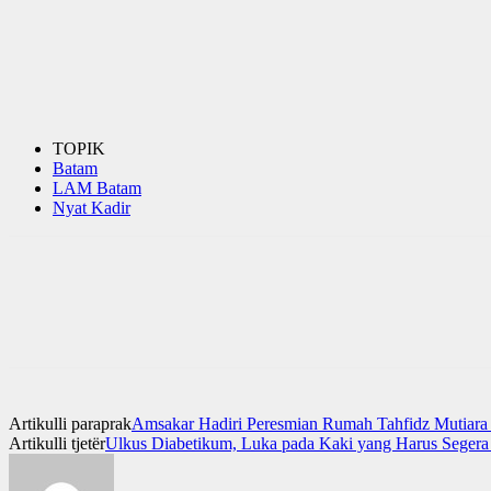
TOPIK
Batam
LAM Batam
Nyat Kadir
Artikulli paraprak
Amsakar Hadiri Peresmian Rumah Tahfidz Mutiara
Artikulli tjetër
Ulkus Diabetikum, Luka pada Kaki yang Harus Segera