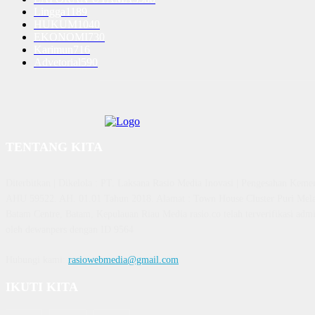
Lingga
1189
HUKUM
1040
EKONOMI
730
Karimun
716
Advetorial
590
TENTANG KITA
Diterbitkan | Dikelola : PT. Laksana Rasio Media Inovasi | Pengesahan K
AHU 59522. AH. 01.01 Tahun 2018. Alamat : Town House Cluster Puri Mela
Batam Centre, Batam, Kepulauan Riau Media rasio.co telah terverifikasi admin
oleh dewanpers dengan ID 9564
Hubungi kami:
rasiowebmedia@gmail.com
IKUTI KITA