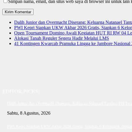
Simpan nama, email, dan situs web saya di browser ini untuk lain 
Dalih Junior dan Overmacht Diserang: Keluarga Natanael Tan
PWI Kepri Siapkan UKW Akbar 2026 Gratis, Siapkan 6 Kelomp
Open Tournament Domino Awali Kegiatan HUT RI RW 04 Le
Alokasi Tanah Reguler Segera Hadir Melalui LMS
41 Kontingen Kwarcab Pramuka Lingga ke Jambore Nasional
EDITOR PICKS
Dalih Junior dan Overmacht Diserang: Keluarga Natanael Tantang PH Ter
Sabtu, 8 Agustus, 2026
PWI Kepri Siapkan UKW Akbar 2026 Gratis, Siapkan 6 Kelompok dengan 