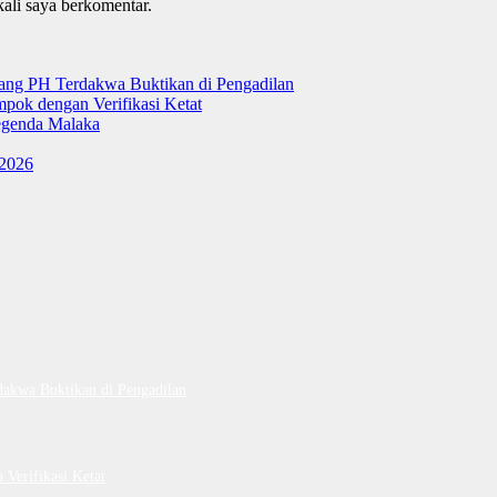
kali saya berkomentar.
tang PH Terdakwa Buktikan di Pengadilan
ok dengan Verifikasi Ketat
genda Malaka
 2026
dakwa Buktikan di Pengadilan
Verifikasi Ketat