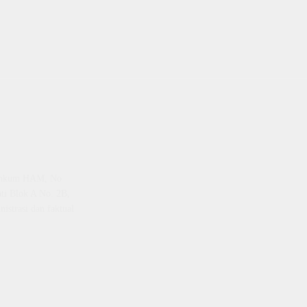
emenkum HAM, No
ti Blok A No. 2B,
istrasi dan faktual