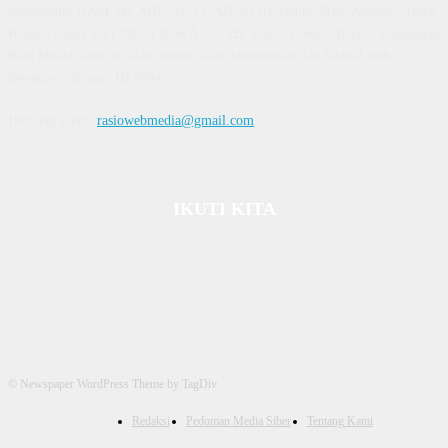
Kemenkum HAM, No AHU 59522. AH. 01.01 Tahun 2018. Alamat : Town
House Cluster Puri Melati Blok A No. 2B, Batam Centre, Batam, Kepulauan
Riau Media rasio.co telah terverifikasi administrasi dan faktual oleh
dewanpers dengan ID 9564
Hubungi kami:
rasiowebmedia@gmail.com
IKUTI KITA
© Newspaper WordPress Theme by TagDiv
Redaksi
Pedoman Media Siber
Tentang Kami