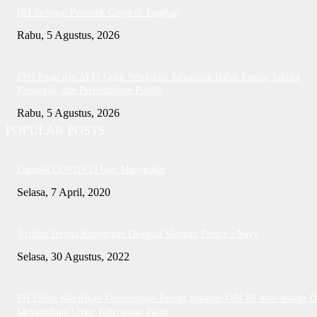
HH Jaringan Pemasok Ganja di Tangkap
Rabu, 5 Agustus, 2026
PWI Pusat dan AFPI Gelar Workshop Jurnalistik Bahas Pindar, Inklusi
Keuangan, dan Perlindungan Publik
Rabu, 5 Agustus, 2026
POPULAR POSTS
Dampak COVID-19 bagi Masyarakat
Selasa, 7 April, 2020
Jefridin Terima Kunjungan Delegasi Vietnam People’s Navy
Selasa, 30 Agustus, 2022
PH Erlina Klarifikasi Ombudsman Terkait Jawaban OJK RI Asal-Asalan D
Mengandung Unsur Keterangan Palsu