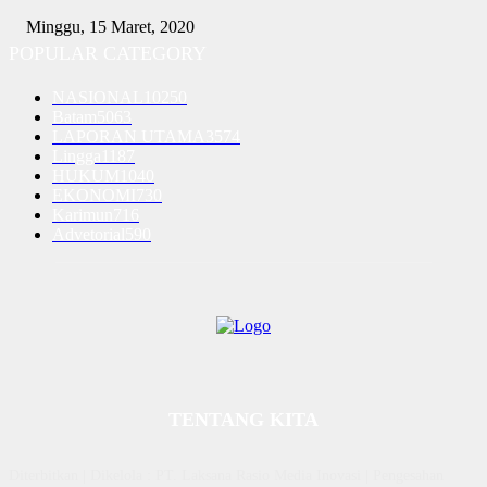
Minggu, 15 Maret, 2020
POPULAR CATEGORY
NASIONAL
10250
Batam
5063
LAPORAN UTAMA
3574
Lingga
1187
HUKUM
1040
EKONOMI
730
Karimun
716
Advetorial
590
TENTANG KITA
Diterbitkan | Dikelola : PT. Laksana Rasio Media Inovasi | Pengesahan