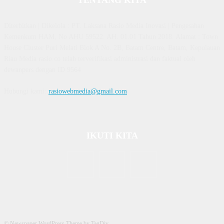
TENTANG KITA
Diterbitkan | Dikelola : PT. Laksana Rasio Media Inovasi | Pengesahan
Kemenkum HAM, No AHU 59522. AH. 01.01 Tahun 2018. Alamat : Town
House Cluster Puri Melati Blok A No. 2B, Batam Centre, Batam, Kepulauan
Riau Media rasio.co telah terverifikasi administrasi dan faktual oleh
dewanpers dengan ID 9564
Hubungi kami:
rasiowebmedia@gmail.com
IKUTI KITA
© Newspaper WordPress Theme by TagDiv