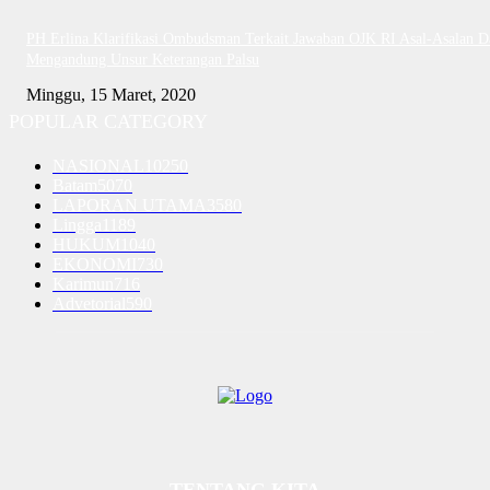
PH Erlina Klarifikasi Ombudsman Terkait Jawaban OJK RI Asal-Asalan D
Mengandung Unsur Keterangan Palsu
Minggu, 15 Maret, 2020
POPULAR CATEGORY
NASIONAL
10250
Batam
5070
LAPORAN UTAMA
3580
Lingga
1189
HUKUM
1040
EKONOMI
730
Karimun
716
Advetorial
590