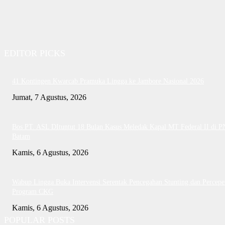
EDITOR PICKS
41 Kontingen Kwarcab Pramuka Lingga ke Jambore Nasional 2026
Jumat, 7 Agustus, 2026
Bos PT. ASL DItuntut 18 Bulan Kasus Meledak Kapal MT Federal II di P
Batam
Kamis, 6 Agustus, 2026
Wabup Lingga Buka Intervensi Serentak Pencegahan Stunting dan Percepe
Program CKG
Kamis, 6 Agustus, 2026
POPULAR POSTS