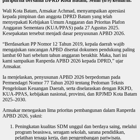
paripurna bersama DPRD Kota Batam, Senin (8/9) kemarin.
Wali Kota Batam, Amsakar Achmad, menyampaikan apresiasi
kepada pimpinan dan anggota DPRD Batam yang telah
menyepakati Kebijakan Umum Anggaran dan Prioritas Plafon
Anggaran Sementara (KUA/PPAS) pada 27 Agustus 2025.
Kesepakatan tersebut menjadi dasar penyusunan APBD 2026.
“Berdasarkan PP Nomor 12 Tahun 2019, kepala daerah wajib
mengajukan rancangan APBD disertai dokumen pendukung paling
lambat 60 hari sebelum tahun anggaran berakhir. Maka, hari ini
kami sampaikan Ranperda APBD 2026 kepada DPRD,” ujar
Amsakar.
Ia menjelaskan, penyusunan APBD 2026 berpedoman pada
Permendagri Nomor 77 Tahun 2020 tentang Pedoman Teknis
Pengelolaan Keuangan Daerah, serta diselaraskan dengan RKPD,
KUA-PPAS, kebijakan nasional, provinsi, dan RPJMD Kota Batam
2025–2030.
Amsakar menegaskan lima prioritas pembangunan dalam Ranperda
APBD 2026, yakni:
Peningkatan kualitas SDM unggul dan berdaya saing, melalui
program beasiswa, seragam sekolah, sarana pendidikan,
pelatihan tenaga kerja, dan pengembangan pariwisata.