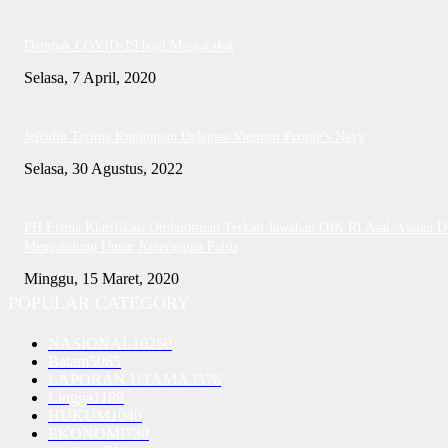
Dampak COVID-19 bagi Masyarakat
Selasa, 7 April, 2020
Jefridin Terima Kunjungan Delegasi Vietnam People’s Navy
Selasa, 30 Agustus, 2022
PH Erlina Klarifikasi Ombudsman Terkait Jawaban OJK RI Asal-Asalan D
Mengandung Unsur Keterangan Palsu
Minggu, 15 Maret, 2020
POPULAR CATEGORY
NASIONAL
10250
Batam
5065
LAPORAN UTAMA
3576
Lingga
1189
HUKUM
1040
EKONOMI
730