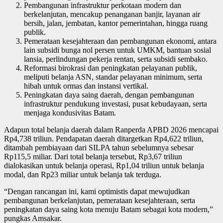
Pembangunan infrastruktur perkotaan modern dan
berkelanjutan, mencakup penanganan banjir, layanan air
bersih, jalan, jembatan, kantor pemerintahan, hingga ruang
publik.
Pemerataan kesejahteraan dan pembangunan ekonomi, antara
lain subsidi bunga nol persen untuk UMKM, bantuan sosial
lansia, perlindungan pekerja rentan, serta subsidi sembako.
Reformasi birokrasi dan peningkatan pelayanan publik,
meliputi belanja ASN, standar pelayanan minimum, serta
hibah untuk ormas dan instansi vertikal.
Peningkatan daya saing daerah, dengan pembangunan
infrastruktur pendukung investasi, pusat kebudayaan, serta
menjaga kondusivitas Batam.
Adapun total belanja daerah dalam Ranperda APBD 2026 mencapai
Rp4,738 triliun. Pendapatan daerah ditargetkan Rp4,622 triliun,
ditambah pembiayaan dari SILPA tahun sebelumnya sebesar
Rp115,5 miliar. Dari total belanja tersebut, Rp3,67 triliun
dialokasikan untuk belanja operasi, Rp1,04 triliun untuk belanja
modal, dan Rp23 miliar untuk belanja tak terduga.
“Dengan rancangan ini, kami optimistis dapat mewujudkan
pembangunan berkelanjutan, pemerataan kesejahteraan, serta
peningkatan daya saing kota menuju Batam sebagai kota modern,”
pungkas Amsakar.