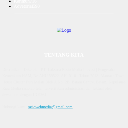
Karimun
716
Advetorial
590
TENTANG KITA
Diterbitkan | Dikelola : PT. Laksana Rasio Media Inovasi | Pengesahan
Kemenkum HAM, No AHU 59522. AH. 01.01 Tahun 2018. Alamat : Town
House Cluster Puri Melati Blok A No. 2B, Batam Centre, Batam, Kepulauan
Riau Media rasio.co telah terverifikasi administrasi dan faktual oleh
dewanpers dengan ID 9564
Hubungi kami:
rasiowebmedia@gmail.com