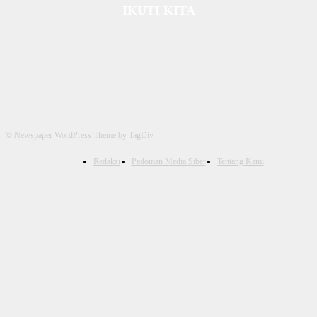
IKUTI KITA
© Newspaper WordPress Theme by TagDiv
Redaksi
Pedoman Media Siber
Tentang Kami