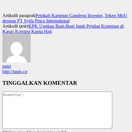
Artikulli paraprak
Pemkab Karimun Gandeng Investor, Teken MoU
dengan PT Syifa Petco International
Artikulli tjetër
KPK Ungkap Bagi-Bagi Jatah Pejabat Kemenag di
Kasus Korupsi Kuota Haji
putri
http://rasio.co
TINGGALKAN KOMENTAR