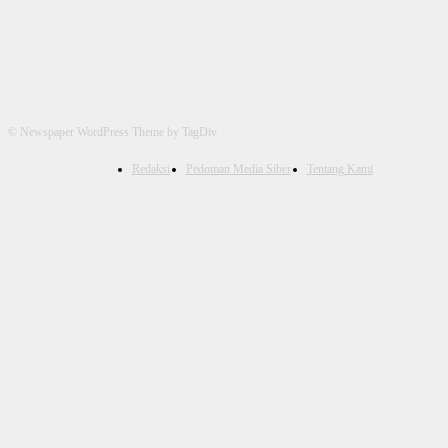
© Newspaper WordPress Theme by TagDiv
Redaksi
Pedoman Media Siber
Tentang Kami