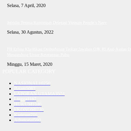
Selasa, 7 April, 2020
Jefridin Terima Kunjungan Delegasi Vietnam People’s Navy
Selasa, 30 Agustus, 2022
PH Erlina Klarifikasi Ombudsman Terkait Jawaban OJK RI Asal-Asalan D
Mengandung Unsur Keterangan Palsu
Minggu, 15 Maret, 2020
POPULAR CATEGORY
NASIONAL
10250
Batam
5063
LAPORAN UTAMA
3574
Lingga
1187
HUKUM
1040
EKONOMI
730
Karimun
716
Advetorial
590