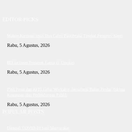
EDITOR PICKS
Wabup Karimun lepas Dua Calon Paskibraka Tingkat Pemprov Kepri
Rabu, 5 Agustus, 2026
HH Jaringan Pemasok Ganja di Tangkap
Rabu, 5 Agustus, 2026
PWI Pusat dan AFPI Gelar Workshop Jurnalistik Bahas Pindar, Inklusi
Keuangan, dan Perlindungan Publik
Rabu, 5 Agustus, 2026
POPULAR POSTS
Dampak COVID-19 bagi Masyarakat