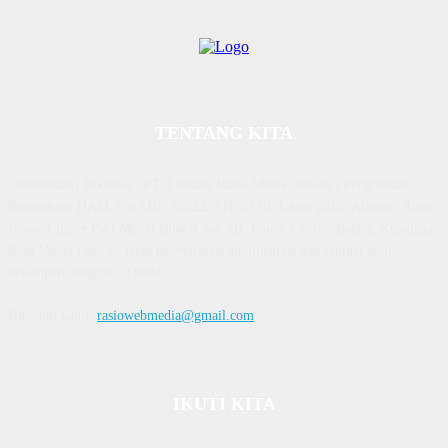
TENTANG KITA
Diterbitkan | Dikelola : PT. Laksana Rasio Media Inovasi | Pengesahan
Kemenkum HAM, No AHU 59522. AH. 01.01 Tahun 2018. Alamat : Town
House Cluster Puri Melati Blok A No. 2B, Batam Centre, Batam, Kepulauan
Riau Media rasio.co telah terverifikasi administrasi dan faktual oleh
dewanpers dengan ID 9564
Hubungi kami:
rasiowebmedia@gmail.com
IKUTI KITA