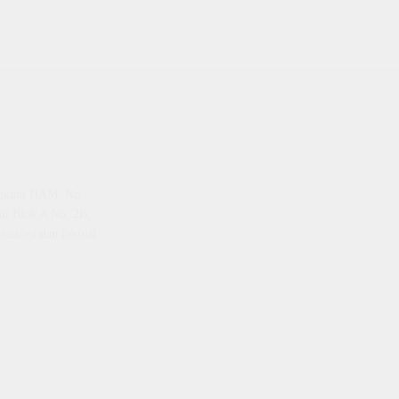
emenkum HAM, No
ti Blok A No. 2B,
istrasi dan faktual