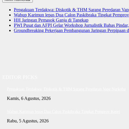
Pengakuan Terdakwa: Diskotik & THM Sarang Peredaran Vap
Wabup Karimun lepas Dua Calon Paskibraka Tingkat Pemprov
HH Jaringan Pemasok Ganja di Tangkap
PWI Pusat dan AFPI Gelar Workshop Jurnalistik Bahas Pindar,
Groundbreaking Pekerjaan Pembangunan Jaringan Perpipaan
EDITOR PICKS
Pengakuan Terdakwa: Diskotik & THM Sarang Peredaran Vape Narkoba
Kamis, 6 Agustus, 2026
Wabup Karimun lepas Dua Calon Paskibraka Tingkat Pemprov Kepri
Rabu, 5 Agustus, 2026