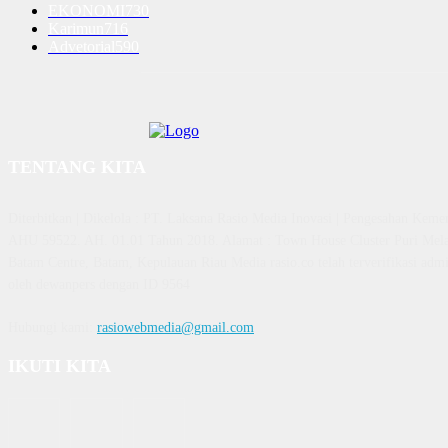
EKONOMI
730
Karimun
716
Advetorial
590
TENTANG KITA
Diterbitkan | Dikelola : PT. Laksana Rasio Media Inovasi | Pengesahan K
AHU 59522. AH. 01.01 Tahun 2018. Alamat : Town House Cluster Puri Mela
Batam Centre, Batam, Kepulauan Riau Media rasio.co telah terverifikasi admin
oleh dewanpers dengan ID 9564
Hubungi kami:
rasiowebmedia@gmail.com
IKUTI KITA