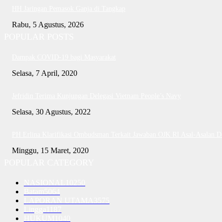
HH Jaringan Pemasok Ganja di Tangkap
Rabu, 5 Agustus, 2026
POPULAR POSTS
Dampak COVID-19 bagi Masyarakat
Selasa, 7 April, 2020
Jefridin Terima Kunjungan Delegasi Vietnam People’s Navy
Selasa, 30 Agustus, 2022
PH Erlina Klarifikasi Ombudsman Terkait Jawaban OJK RI Asal-Asalan 
Minggu, 15 Maret, 2020
POPULAR CATEGORY
NASIONAL
10250
Batam
5064
LAPORAN UTAMA
3575
Lingga
1187
HUKUM
1040