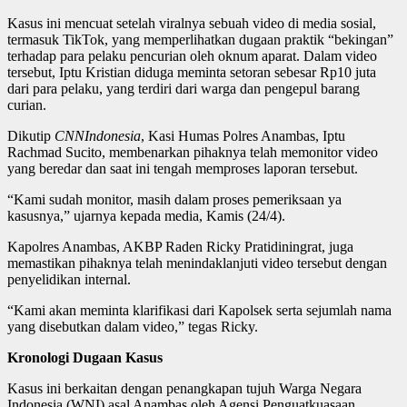
Kasus ini mencuat setelah viralnya sebuah video di media sosial,
termasuk TikTok, yang memperlihatkan dugaan praktik “bekingan”
terhadap para pelaku pencurian oleh oknum aparat. Dalam video
tersebut, Iptu Kristian diduga meminta setoran sebesar Rp10 juta
dari para pelaku, yang terdiri dari warga dan pengepul barang
curian.
Dikutip
CNNIndonesia
, Kasi Humas Polres Anambas, Iptu
Rachmad Sucito, membenarkan pihaknya telah memonitor video
yang beredar dan saat ini tengah memproses laporan tersebut.
“Kami sudah monitor, masih dalam proses pemeriksaan ya
kasusnya,” ujarnya kepada media, Kamis (24/4).
Kapolres Anambas, AKBP Raden Ricky Pratidiningrat, juga
memastikan pihaknya telah menindaklanjuti video tersebut dengan
penyelidikan internal.
“Kami akan meminta klarifikasi dari Kapolsek serta sejumlah nama
yang disebutkan dalam video,” tegas Ricky.
Kronologi Dugaan Kasus
Kasus ini berkaitan dengan penangkapan tujuh Warga Negara
Indonesia (WNI) asal Anambas oleh Agensi Penguatkuasaan