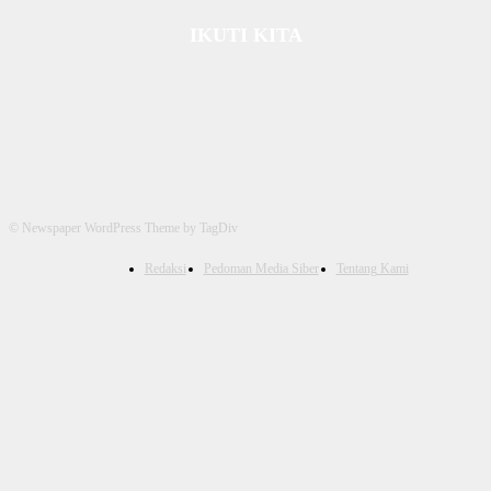
IKUTI KITA
© Newspaper WordPress Theme by TagDiv
Redaksi
Pedoman Media Siber
Tentang Kami