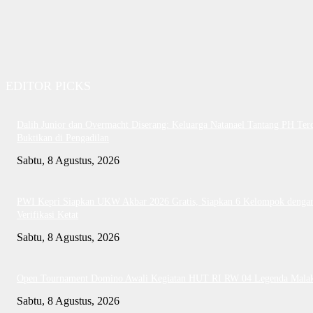
EDITOR PICKS
Dalih Junior dan Overmacht Diserang: Keluarga Natanael Tantang PH Te
Buktikan di Pengadilan
Sabtu, 8 Agustus, 2026
PWI Kepri Siapkan UKW Akbar 2026 Gratis, Siapkan 6 Kelompok denga
Verifikasi Ketat
Sabtu, 8 Agustus, 2026
Open Tournament Domino Awali Kegiatan HUT RI RW 04 Legenda Mala
Sabtu, 8 Agustus, 2026