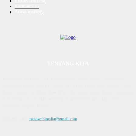
EKONOMI
730
Karimun
716
Advetorial
590
TENTANG KITA
Diterbitkan | Dikelola : PT. Laksana Rasio Media Inovasi | Pengesahan
Kemenkum HAM, No AHU 59522. AH. 01.01 Tahun 2018. Alamat : Town
House Cluster Puri Melati Blok A No. 2B, Batam Centre, Batam, Kepulauan
Riau Media rasio.co telah terverifikasi administrasi dan faktual oleh
dewanpers dengan ID 9564
Hubungi kami:
rasiowebmedia@gmail.com