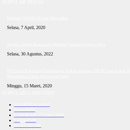
POPULAR POSTS
Dampak COVID-19 bagi Masyarakat
Selasa, 7 April, 2020
Jefridin Terima Kunjungan Delegasi Vietnam People’s Navy
Selasa, 30 Agustus, 2022
PH Erlina Klarifikasi Ombudsman Terkait Jawaban OJK RI Asal-Asalan D
Mengandung Unsur Keterangan Palsu
Minggu, 15 Maret, 2020
POPULAR CATEGORY
NASIONAL
10250
Batam
5070
LAPORAN UTAMA
3580
Lingga
1189
HUKUM
1040